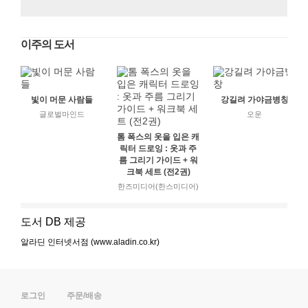
이주의 도서
빛이 머문 사람들
강길려 가야금병창
글로벌마인드
오운
톰 폭스의 옷을 입은 캐
릭터 드로잉 : 옷과 주
름 그리기 가이드 + 워
크북 세트 (전2권)
한즈미디어(한스미디어)
도서 DB 제공
알라딘 인터넷서점 (www.aladin.co.kr)
로그인
주문/배송