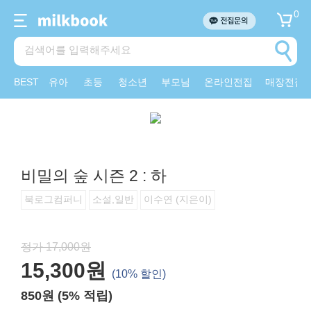
0
BEST
유아
초등
청소년
부모님
온라인전집
매장전집
비밀의 숲 시즌 2 : 하
북로그컴퍼니
소설,일반
이수연 (지은이)
정가 17,000원
15,300원
(10% 할인)
850원 (5% 적립)