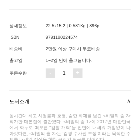
상세정보
22.5x15.2 | 0.581Kg | 396p
ISBN
9791190224574
배송비
2만원 이상 구매시 무료배송
출고일
1~2일 안에 출고됩니다.
-
+
1
주문수량
도서소개
동시간대 최고 시청률과 호평, 숱한 화제를 남긴 <비밀의 숲 2>
작가판 대본집이 출간됐다. <비밀의 숲 1>이 2017년 대한민국
에서 화두로 떠오른 “검찰 개혁”을 전면에 내세워 거침없이 나
아갔다면, <비밀의 숲 2>는 ‘검경 수사권 조정’이라는 묵직한 주
제를 내세워 진실을 향한 끈질긴 탐구를 이어갔다.