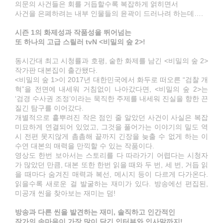
의문의 사건들은 회를 거듭할수록 복잡하게 얽히면서
사건을 은폐하려는 내부 인물들의 윤곽이 드러나려 하는데….
시즌 1의 화제성과 작품성을 뛰어넘는
또 하나의 고급 스릴러 tvN <비밀의 숲 2>!
동시간대 최고 시청률과 호평, 숱한 화제를 남긴 <비밀의 숲 2>
작가판 대본집이 출간됐다.
<비밀의 숲 1>이 2017년 대한민국에서 화두로 떠오른 “검찰 개
혁”을 전면에 내세워 거침없이 나아갔다면, <비밀의 숲 2>는
‘검경 수사권 조정’이라는 묵직한 주제를 내세워 진실을 향한 끈
질긴 탐구를 이어갔다.
개별적으로 흩뿌려진 작은 점인 줄 알았던 사건이 사실은 복잡
미묘하게 연결되어 있었고, 그것을 풀어가는 이야기의 밀도 역
시 전편 못지않게 촘촘해 끝까지 긴장을 늦출 수 없게 하는 이
수연 대본의 매력을 만끽할 수 있는 작품이다.
영상도 한번 보아서는 스토리를 다 따라가기 어렵다는 시청자
가 많았던 만큼, 대본 또한 한번 읽을 때와 두 번, 세 번, 거듭 읽
을 때마다 숨겨진 매력과 복선, 메시지 등이 다르게 다가온다.
읽을수록 새로운 걸 발굴하는 재미가 있다. 방송에선 편집된,
미공개 씬을 찾아보는 재미는 덤!
방송과 다른 씬을 발견하는 재미, 솔직하고 인간적인
작가의 속마음이 가장 많이 담긴 인터뷰와 인사말까지!