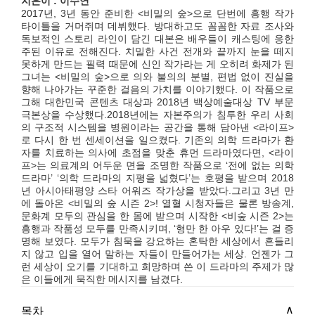
지은이 : 이수연
2017년, 3년 동안 준비한 <비밀의 숲>으로 단번에 흥행 작가
타이틀을 거머쥐며 데뷔했다. 방대하고도 꼼꼼한 자료 조사와
독보적인 스토리 라인이 담긴 대본은 배우들이 캐스팅에 응한
주된 이유로 전해진다. 치밀한 사건 전개와 끝까지 눈을 떼지
못하게 만드는 필력 때문에 신인 작가라는 게 오히려 화제가 된
그녀는 <비밀의 숲>으로 의와 불의의 분별, 편법 없이 진실을
향해 나아가는 꾸준한 걸음의 가치를 이야기했다. 이 작품으로
그해 대한민국 콘텐츠 대상과 2018년 백상예술대상 TV 부문
극본상을 수상했다.2018년에는 자본주의가 침투한 우리 사회
의 구조적 시스템을 병원이라는 공간을 통해 담아낸 <라이프>
로 다시 한 번 센세이션을 일으켰다. 기존의 의학 드라마가 환
자를 치료하는 의사에 초점을 맞춘 휴먼 드라마였다면, <라이
프>는 의료계의 어두운 면을 조명한 작품으로 ‘전에 없는 의학
드라마’ ‘의학 드라마의 지평을 넓혔다’는 호평을 받으며 2018
년 아시아태평양 스타 어워즈 작가상을 받았다.그리고 3년 만
에 돌아온 <비밀의 숲 시즌 2>! 열혈 시청자들은 물론 방송계,
문화계 모두의 관심을 한 몸에 받으며 시작한 <비숲 시즌 2>는
흥행과 작품성 모두를 만족시키며, ‘형만 한 아우 있다!’는 걸 증
명해 보였다. 모두가 침묵을 강요하는 혼탁한 세상에서 흔들리
지 않고 입을 열어 말하는 자들이 만들어가는 세상. 언젠가 그
런 세상이 오기를 기대하고 희망하며 쓴 이 드라마의 주제가 많
은 이들에게 묵직한 메시지를 남겼다.
목차