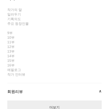
작가의 말
일러두기
기획의도
주요 등장인물
9부
10부
11부
12부
13부
14부
15부
16부
에필로그
작가 인터뷰
회원리뷰
더보기