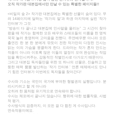
오직 작가판 대본집에서만 만날 수 있는 특별한 페이지들!!
<비밀의 숲 2> 작가판 대본집에는 특별한 선물이 숨어 있다. 무
려 14페이지에 달하는 ‘작가의 말’과 하권 마지막에 실린 ‘작가
인터뷰’가 그것.
“방송이 다 끝나고 대본집에 인사말을 올리는” 그 시간이 찾아
왔을 때 작가는 함께한 모든 배우와 스태프들의 이름을 한 명씩
꾹꾹 눌러 호명하며 고마움을 전했다. 주연배우뿐 아니라 모든
출연진 한 분 한 분에게 깎듯이 전한 작가만의 다정한 인사는
읽는 이의 가슴을 뭉클하게 한다. 드라마는 작가 혼자 만드는
작품이 아니라 이토록 많은 이들의 열정이 모여 완성되는 작업
임을 확인시켜주는, 감동적인 작별인사로 다가오기 때문이다.
그리고 대본집 독자들만을 위한 또 하나의 선물은, 진솔하고 엉
뚱한 매력 뿜뿜 발산하는 ‘작가 인터뷰.’ 언론 매체에서도 만나
기 힘든 인터뷰가 이번에도 독자들을 찾아간다!
수사와 기소는 국민이 국가에 부여한 형벌권의 실행입니다. 분
리시키려고 할 게 아니라
오히려 한 몸처럼 유기적으로 연속돼야 합니다.
수사는 체포에서 끝나지 않습니다. 행위에 대한 법률작용, 사법
적 평가,
수사방식의 검증까지, 이 모든 걸 다 합친 게 수사입니다.
연속작용이에요.