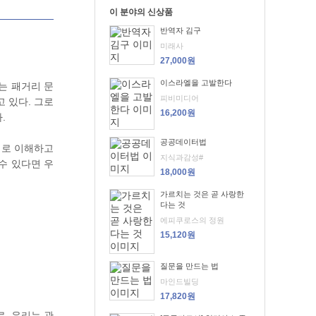
이 분야의 신상품
반역자 김구
미래사
27,000원
이스라엘을 고발한다
는 패거리 문
피비미디어
 있다. 그로
16,200원
.
공공데이터법
대로 이해하고
지식과감성#
수 있다면 우
18,000원
가르치는 것은 곧 사랑한
다는 것
에피쿠로스의 정원
15,120원
질문을 만드는 법
마인드빌딩
17,820원
, 우리는 관