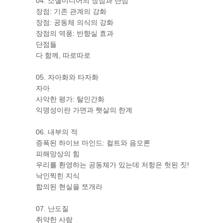
04. 소셜미디어의 장점과 단점
장점: 기존 관계의 강화
장점: 공동체 의식의 강화
장점의 역풍: 반향실 효과
단점들
다 함께, 따로따로
05. 자아화와 타자화
자아
사악한 평가: 탈인간화
익명성이란 가면과 햇살의 한계
06. 내부의 적
증폭된 하이브 마인드: 컬트와 음모론
피해망상의 힘
우리를 환영하는 공동체가 있는데 저항은 헛된 짓!
낙인찍힌 지식
합의된 현실을 쪼개라
07. 난도질
취약한 사람