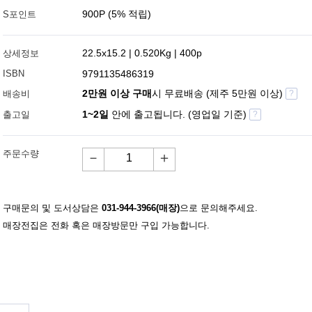
900P (5% 적립)
S포인트
22.5x15.2 | 0.520Kg | 400p
상세정보
ISBN
9791135486319
2만원 이상 구매
시 무료배송 (제주 5만원 이상)
배송비
?
1~2일
안에 출고됩니다. (영업일 기준)
출고일
?
주문수량
－
＋
구매문의 및 도서상담은
031-944-3966(매장)
으로 문의해주세요.
매장전집은 전화 혹은 매장방문만 구입 가능합니다.