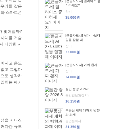
[큰글자도서] 일리아스 좋
아하세요?
 우리를 같은
창비
어와 스마트폰
35,000원
가 빚어질까?
[큰글자도서] AI가 나보다
 시대를 거슬
일을 잘할 때
지 다양한 사
창비
33,000원
떨어지고 음모
[큰글자도서] 가짜 환자
 없고 그렇다
창비
적으로 생각하
34,000원
 입히는 패거
월간 중앙 2026.8
중앙일보S(잡지)
16,150원
부동산 세제 개혁의 방향
과 과제
회성을 지니진
경인문화사
 커다란 규모
31,350원