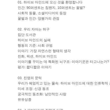
01. 하이브 마인드에 오신 것을 환영합니다
인간: 90퍼센트는 침팬지, 10퍼센트는 꿀벌?
사회적 동물, 소셜미디어의 등장
꿀벌과 인간: 양봉가의 관점
02. 우리 자아는 허구
집단 도서관
하이브 마인드의 실패
행동의 기준: 사회 규범
이야기: 가장 자연스런 형태의 생각
진화, 픽션, 하이브 마인드
이야기를 꾸미는 데 특화된 뇌구조: 이야기꾼은 타고나는가?
평가: 짧디짧은 이야기
03. 진영의 문턱
우리가 헤엄치고 있는 물속: 하이브 마인드에 대한 인류학적
미세 조정: 신경 동조
궁극적인 동조화: 낭만적인 사랑
유유상종