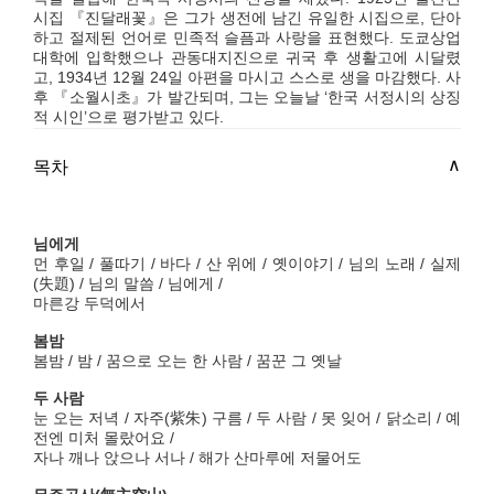
시집 『진달래꽃』은 그가 생전에 남긴 유일한 시집으로, 단아
하고 절제된 언어로 민족적 슬픔과 사랑을 표현했다. 도쿄상업
대학에 입학했으나 관동대지진으로 귀국 후 생활고에 시달렸
고, 1934년 12월 24일 아편을 마시고 스스로 생을 마감했다. 사
후 『소월시초』가 발간되며, 그는 오늘날 ‘한국 서정시의 상징
적 시인’으로 평가받고 있다.
목차
님에게
먼 후일 / 풀따기 / 바다 / 산 위에 / 옛이야기 / 님의 노래 / 실제
(失題) / 님의 말씀 / 님에게 /
마른강 두덕에서
봄밤
봄밤 / 밤 / 꿈으로 오는 한 사람 / 꿈꾼 그 옛날
두 사람
눈 오는 저녁 / 자주(紫朱) 구름 / 두 사람 / 못 잊어 / 닭소리 / 예
전엔 미처 몰랐어요 /
자나 깨나 앉으나 서나 / 해가 산마루에 저물어도