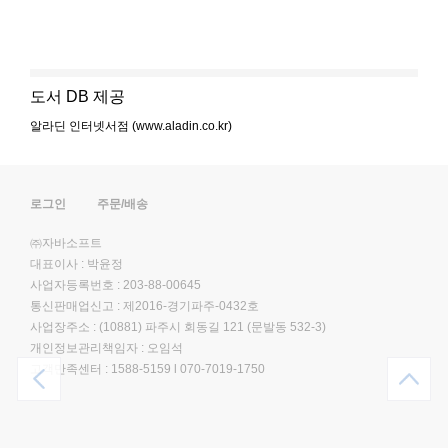
도서 DB 제공
알라딘 인터넷서점 (www.aladin.co.kr)
로그인
주문/배송
㈜자바소프트
대표이사 : 박윤정
사업자등록번호 : 203-88-00645
통신판매업신고 : 제2016-경기파주-0432호
사업장주소 : (10881) 파주시 회동길 121 (문발동 532-3)
개인정보관리책임자 : 오임석
고객만족센터 :
1588-5159
l
070-7019-1750