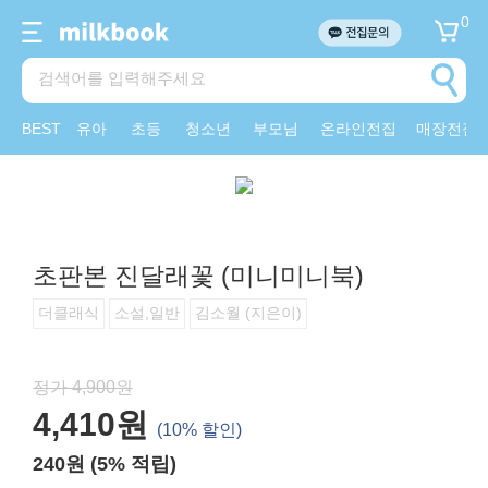
0
BEST
유아
초등
청소년
부모님
온라인전집
매장전집
초판본 진달래꽃 (미니미니북)
더클래식
소설,일반
김소월 (지은이)
정가 4,900원
4,410원
(10% 할인)
240원 (5% 적립)