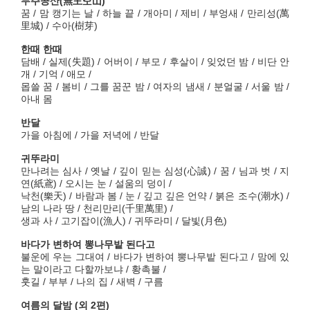
무주공산(無主空山)
꿈 / 맘 캥기는 날 / 하늘 끝 / 개아미 / 제비 / 부엉새 / 만리성(萬
里城) / 수아(樹芽)
한때 한때
담배 / 실제(失題) / 어버이 / 부모 / 후살이 / 잊었던 밤 / 비단 안
개 / 기억 / 애모 /
몹쓸 꿈 / 봄비 / 그를 꿈꾼 밤 / 여자의 냄새 / 분얼굴 / 서울 밤 /
아내 몸
반달
가을 아침에 / 가을 저녁에 / 반달
귀뚜라미
만나려는 심사 / 옛날 / 깊이 믿는 심성(心誠) / 꿈 / 님과 벗 / 지
연(紙鳶) / 오시는 눈 / 설움의 덩이 /
낙천(樂天) / 바람과 봄 / 눈 / 깊고 깊은 언약 / 붉은 조수(潮水) /
남의 나라 땅 / 천리만리(千里萬里) /
생과 사 / 고기잡이(漁人) / 귀뚜라미 / 달빛(月色)
바다가 변하여 뽕나무밭 된다고
불운에 우는 그대여 / 바다가 변하여 뽕나무밭 된다고 / 맘에 있
는 말이라고 다할까보냐 / 황촉불 /
훗길 / 부부 / 나의 집 / 새벽 / 구름
여름의 달밤 (외 2편)