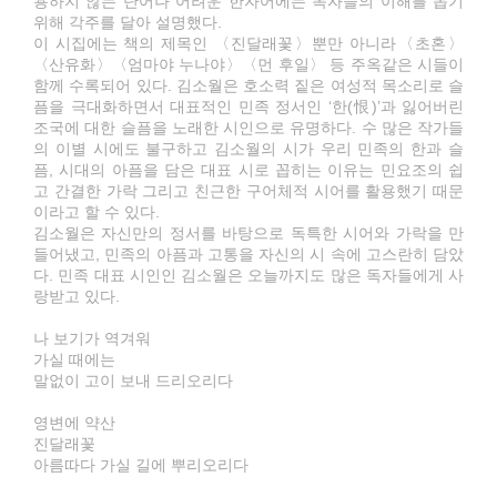
용하지 않는 단어나 어려운 한자어에는 독자들의 이해를 돕기
위해 각주를 달아 설명했다.
이 시집에는 책의 제목인 〈진달래꽃〉뿐만 아니라〈초혼〉
〈산유화〉〈엄마야 누나야〉〈먼 후일〉 등 주옥같은 시들이
함께 수록되어 있다. 김소월은 호소력 짙은 여성적 목소리로 슬
픔을 극대화하면서 대표적인 민족 정서인 ‘한(恨)’과 잃어버린
조국에 대한 슬픔을 노래한 시인으로 유명하다. 수 많은 작가들
의 이별 시에도 불구하고 김소월의 시가 우리 민족의 한과 슬
픔, 시대의 아픔을 담은 대표 시로 꼽히는 이유는 민요조의 쉽
고 간결한 가락 그리고 친근한 구어체적 시어를 활용했기 때문
이라고 할 수 있다.
김소월은 자신만의 정서를 바탕으로 독특한 시어와 가락을 만
들어냈고, 민족의 아픔과 고통을 자신의 시 속에 고스란히 담았
다. 민족 대표 시인인 김소월은 오늘까지도 많은 독자들에게 사
랑받고 있다.
나 보기가 역겨워
가실 때에는
말없이 고이 보내 드리오리다
영변에 약산
진달래꽃
아름따다 가실 길에 뿌리오리다