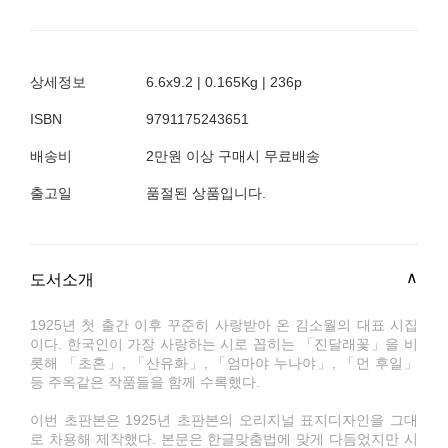
상세정보
6.6x9.2 | 0.165Kg | 236p
ISBN
9791175243651
배송비
2만원 이상 구매시 무료배송
출고일
품절된 상품입니다.
도서소개
1925년 첫 출간 이후 꾸준히 사랑받아 온 김소월의 대표 시집
이다. 한국인이 가장 사랑하는 시로 꼽히는 「진달래꽃」을 비
롯해 「초혼」, 「산유화」, 「엄마야 누나야」, 「먼 후일」
등 주옥같은 작품들을 함께 수록했다.
이번 초판본은 1925년 초판본의 오리지널 표지디자인을 그대
로 차용해 제작했다. 본문은 한글맞춤법에 맞게 다듬었지만 시