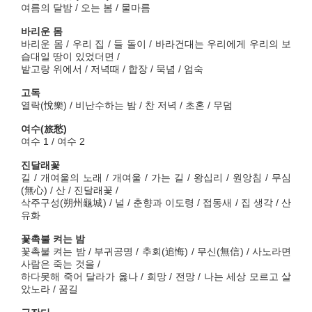
여름의 달밤 / 오는 봄 / 물마름
바리운 몸
바리운 몸 / 우리 집 / 들 돌이 / 바라건대는 우리에게 우리의 보
습대일 땅이 있었더면 /
밭고랑 위에서 / 저녁때 / 합장 / 묵념 / 엄숙
고독
열락(悅樂) / 비난수하는 밤 / 찬 저녁 / 초혼 / 무덤
여수(旅愁)
여수 1 / 여수 2
진달래꽃
길 / 개여울의 노래 / 개여울 / 가는 길 / 왕십리 / 원앙침 / 무심
(無心) / 산 / 진달래꽃 /
삭주구성(朔州龜城) / 널 / 춘향과 이도령 / 접동새 / 집 생각 / 산
유화
꽃촉불 켜는 밤
꽃촉불 켜는 밤 / 부귀공명 / 추회(追悔) / 무신(無信) / 사노라면
사람은 죽는 것을 /
하다못해 죽어 달라가 옳나 / 희망 / 전망 / 나는 세상 모르고 살
았노라 / 꿈길