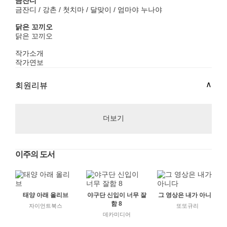
금잔디
금잔디 / 강촌 / 첫치마 / 달맞이 / 엄마야 누나야
닭은 꼬끼오
닭은 꼬끼오
작가소개
작가연보
회원리뷰
더보기
이주의 도서
태양 아래 올리브
야구단 신입이 너무 잘
그 영상은 내가 아니다
함 8
자이언트북스
또또규리
데카미디어