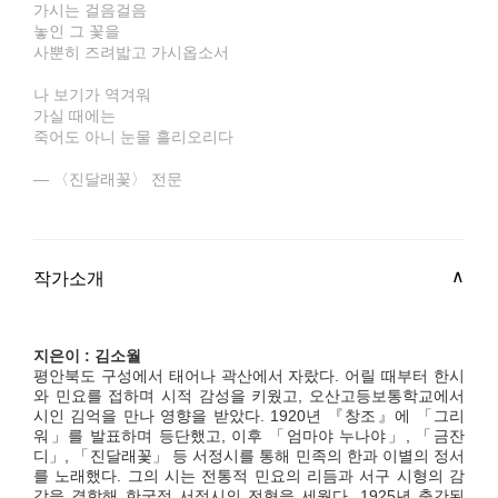
가시는 걸음걸음
놓인 그 꽃을
사뿐히 즈려밟고 가시옵소서
나 보기가 역겨워
가실 때에는
죽어도 아니 눈물 흘리오리다
― 〈진달래꽃〉 전문
작가소개
지은이 : 김소월
평안북도 구성에서 태어나 곽산에서 자랐다. 어릴 때부터 한시
와 민요를 접하며 시적 감성을 키웠고, 오산고등보통학교에서
시인 김억을 만나 영향을 받았다. 1920년 『창조』에 「그리
워」를 발표하며 등단했고, 이후 「엄마야 누나야」, 「금잔
디」, 「진달래꽃」 등 서정시를 통해 민족의 한과 이별의 정서
를 노래했다. 그의 시는 전통적 민요의 리듬과 서구 시형의 감
각을 결합해 한국적 서정시의 전형을 세웠다. 1925년 출간된