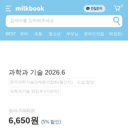
0
BEST
유아
초등
청소년
부모님
온라인전집
매장전집
과학과 기술 2026.6
한국과학기술단체총연합회(월간지)
소설,일반
과학과기술 편집부 (지은이)
정가 7,000원
6,650원
(5% 할인)