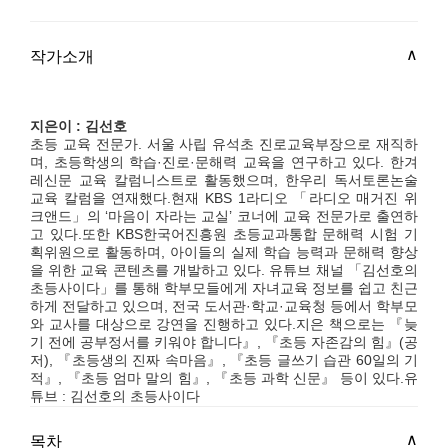
작가소개
지은이 : 김선호
초등 교육 전문가. 서울 사립 유석초 진로교육부장으로 재직하
며, 초등학생의 학습·진로·문해력 교육을 연구하고 있다. 한겨
레신문 교육 칼럼니스트로 활동했으며, 한우리 독서토론논술
교육 칼럼을 연재했다.현재 KBS 1라디오 「라디오 매거진 위
크앤드」의 ‘마음이 자라는 교실’ 코너에 교육 전문가로 출연하
고 있다.또한 KBS한국어진흥원 초등교과통합 문해력 시험 기
획위원으로 활동하며, 아이들의 실제 학습 능력과 문해력 향상
을 위한 교육 콘텐츠를 개발하고 있다. 유튜브 채널 「김선호의
초등사이다」를 통해 학부모들에게 자녀교육 정보를 쉽고 친근
하게 전달하고 있으며, 전국 도서관·학교·교육청 등에서 학부모
와 교사를 대상으로 강연을 진행하고 있다.지은 책으로는 『늦
기 전에 공부정서를 키워야 합니다』, 『초등 자존감의 힘』(공
저), 『초등생의 진짜 속마음』, 『초등 글쓰기 습관 60일의 기
적』, 『초등 엄마 말의 힘』, 『초등 과학 신문』 등이 있다.유
튜브 : 김선호의 초등사이다
목차