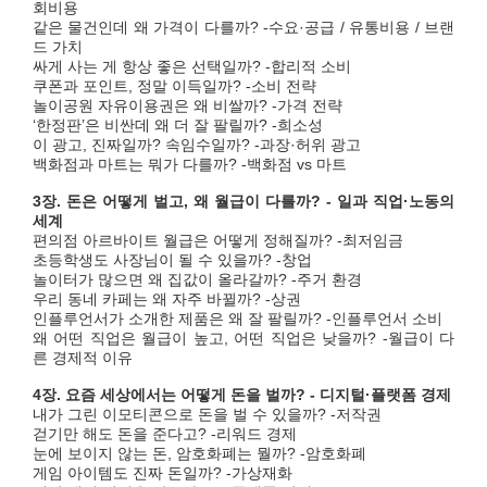
회비용
같은 물건인데 왜 가격이 다를까? -수요·공급 / 유통비용 / 브랜
드 가치
싸게 사는 게 항상 좋은 선택일까? -합리적 소비
쿠폰과 포인트, 정말 이득일까? -소비 전략
놀이공원 자유이용권은 왜 비쌀까? -가격 전략
‘한정판’은 비싼데 왜 더 잘 팔릴까? -희소성
이 광고, 진짜일까? 속임수일까? -과장·허위 광고
백화점과 마트는 뭐가 다를까? -백화점 vs 마트
3장. 돈은 어떻게 벌고, 왜 월급이 다를까? - 일과 직업·노동의
세계
편의점 아르바이트 월급은 어떻게 정해질까? -최저임금
초등학생도 사장님이 될 수 있을까? -창업
놀이터가 많으면 왜 집값이 올라갈까? -주거 환경
우리 동네 카페는 왜 자주 바뀔까? -상권
인플루언서가 소개한 제품은 왜 잘 팔릴까? -인플루언서 소비
왜 어떤 직업은 월급이 높고, 어떤 직업은 낮을까? -월급이 다
른 경제적 이유
4장. 요즘 세상에서는 어떻게 돈을 벌까? - 디지털·플랫폼 경제
내가 그린 이모티콘으로 돈을 벌 수 있을까? -저작권
걷기만 해도 돈을 준다고? -리워드 경제
눈에 보이지 않는 돈, 암호화폐는 뭘까? -암호화폐
게임 아이템도 진짜 돈일까? -가상재화