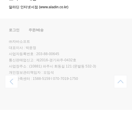
알라딘 인터넷서점 (www.aladin.co.kr)
로그인
주문/배송
㈜자바소프트
대표이사 : 박윤정
사업자등록번호 : 203-88-00645
통신판매업신고 : 제2016-경기파주-0432호
사업장주소 : (10881) 파주시 회동길 121 (문발동 532-3)
개인정보관리책임자 : 오임석
고객만족센터 :
1588-5159
l
070-7019-1750