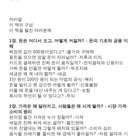
머리말
이 책의 구성
이 책을 펼친 여러분께
1장. 돈은 어디서 오고, 어떻게 커질까? - 돈의 기초와 금융 이
해
짜장면 값이 500원이었다고? -물가와 구매력
용돈을 모으면 정말 돈이 자라날까? -저축과 이자
카드로 결제하면 진짜 돈이 움직일까? -전자결제와 신용카드
가짜 돈을 만들면 어떻게 될까? -위조지폐
세금은 왜 꼭 내야 할까? -세금
1만 원이 100만 원이 되는 마법의 공식 -복리
돈을 빌리고 못 갚으면 어떻게 될까? -신용불량
아플 때 돈을 대신 내주는 게 있다고? -보험
회사의 주인이 될 수 있다고? -주식
2장. 가격은 왜 달라지고, 사람들은 왜 사게 될까? - 시장·가격·
소비의 원리
편의점 물건 가격은 누가 정할까? -가격
세일은 진짜 싸게 파는 걸까? -할인판매
마트 진열대는 왜 그렇게 배치돼 있을까? -소비자 심리
음식물 쓰레기를 줄이면 왜 경제가 좋아질까? -자원 절약과 기