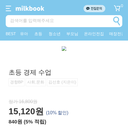
0
BEST
유아
초등
청소년
부모님
온라인전집
매장전집
초등 경제 수업
경향BP
사회,문화
김선호 (지은이)
정가 16,800원
15,120원
(10% 할인)
840원 (5% 적립)