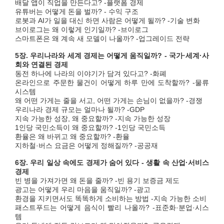
배달 앱이 직업을 만든다고? -플랫폼 경제
유튜버는 어떻게 돈을 벌까? - 수익 구조
로봇과 AI가 일을 대신 하면 사람은 어떻게 될까? -기술 변화
브이로그는 왜 이렇게 인기일까? -브이로그
스마트폰은 왜 계속 새 모델이 나올까? -업그레이드 전략
5장. 우리나라와 세계 경제는 어떻게 움직일까? - 국가·세계·사
회와 연결된 경제
동전 하나에 나라의 이야기가 담겨 있다고? -화폐
온라인으로 주문한 물건이 어떻게 하루 만에 도착할까? -물류
시스템
왜 어떤 가게는 줄을 서고, 어떤 가게는 손님이 없을까? -경쟁
우리나라 경제 규모는 얼마나 될까? -GDP
지속 가능한 성장, 왜 중요할까? -지속 가능한 성장
1인당 국민소득이 왜 중요할까? -1인당 국민소득
환율은 왜 바뀌고 왜 중요할까? -환율
지하철·버스 요금은 어떻게 정해질까? -공공재
6장. 우리 일상 속에도 경제가 숨어 있다 - 생활 속 산업·서비스
경제
빈 병을 가져가면 왜 돈을 줄까? -빈 용기 보증금 제도
광고는 어떻게 우리 마음을 움직일까? -광고
환경을 지키면서도 똑똑하게 소비하는 방법 -지속 가능한 소비
패스트푸드는 어떻게 음식이 빨리 나올까? -표준화·분업·시스
템