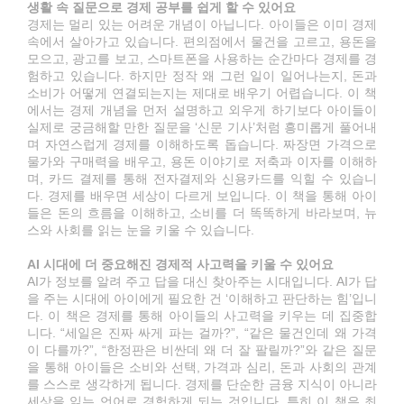
생활 속 질문으로 경제 공부를 쉽게 할 수 있어요
경제는 멀리 있는 어려운 개념이 아닙니다. 아이들은 이미 경제
속에서 살아가고 있습니다. 편의점에서 물건을 고르고, 용돈을
모으고, 광고를 보고, 스마트폰을 사용하는 순간마다 경제를 경
험하고 있습니다. 하지만 정작 왜 그런 일이 일어나는지, 돈과
소비가 어떻게 연결되는지는 제대로 배우기 어렵습니다. 이 책
에서는 경제 개념을 먼저 설명하고 외우게 하기보다 아이들이
실제로 궁금해할 만한 질문을 ‘신문 기사’처럼 흥미롭게 풀어내
며 자연스럽게 경제를 이해하도록 돕습니다. 짜장면 가격으로
물가와 구매력을 배우고, 용돈 이야기로 저축과 이자를 이해하
며, 카드 결제를 통해 전자결제와 신용카드를 익힐 수 있습니
다. 경제를 배우면 세상이 다르게 보입니다. 이 책을 통해 아이
들은 돈의 흐름을 이해하고, 소비를 더 똑똑하게 바라보며, 뉴
스와 사회를 읽는 눈을 키울 수 있습니다.
AI 시대에 더 중요해진 경제적 사고력을 키울 수 있어요
AI가 정보를 알려 주고 답을 대신 찾아주는 시대입니다. AI가 답
을 주는 시대에 아이에게 필요한 건 ‘이해하고 판단하는 힘’입니
다. 이 책은 경제를 통해 아이들의 사고력을 키우는 데 집중합
니다. “세일은 진짜 싸게 파는 걸까?”, “같은 물건인데 왜 가격
이 다를까?”, “한정판은 비싼데 왜 더 잘 팔릴까?”와 같은 질문
을 통해 아이들은 소비와 선택, 가격과 심리, 돈과 사회의 관계
를 스스로 생각하게 됩니다. 경제를 단순한 금융 지식이 아니라
세상을 읽는 언어로 경험하게 되는 것입니다. 특히 이 책은 최