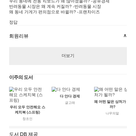
우리 동네에 전동 킥보드가 왜 많아졌을까? -공유경제
반려동물 시장은 왜 계속 커질까? -반려동물 시장
왜 동네 가게가 편의점으로 바뀔까? -프랜차이즈
정답
회원리뷰
더보기
이주의 도서
다 안다 경제
왜 어떤 말은 상처가 될
글고래
까?
우리 모두 안전해요 스
케치북 (스프링)
나무의말
창조인
도서 DB 제공