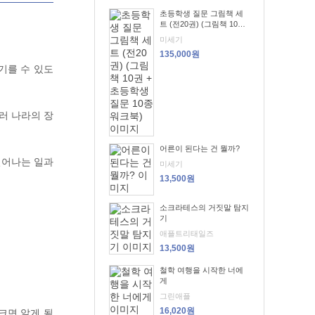
초등학생 질문 그림책 세
트 (전20권) (그림책 10권
+ 초등학생 질문 10종 워
미세기
크북)
135,000원
기를 수 있도
러 나라의 장
어른이 된다는 건 뭘까?
일어나는 일과
미세기
13,500원
소크라테스의 거짓말 탐지
기
애플트리태일즈
13,500원
철학 여행을 시작한 너에
게
그린애플
16,020원
크면 알게 될