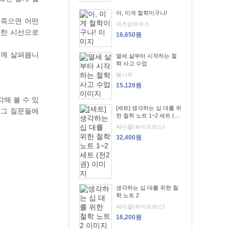
아, 이게 철학이구나!
 죽으면 어떤
위즈덤하우스
뜻한 시선으로
16,650원
함께 살펴봅니
열세 살부터 시작하는 철
학 사고 수업
봄나무
15,120원
해 볼 수 있
[세트] 생각하는 십 대를 위
 그 질문들에
한 철학 노트 1~2 세트 (전
2권)
싸이클(싸이프레스)
32,400원
생각하는 십 대를 위한 철
학 노트 2
싸이클(싸이프레스)
16,200원