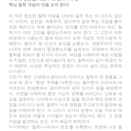
핵심 철학 개념의 맛을 보여 준다!
이 책은 중요한 철학 개념을 단순히 알려 주는 데 그치지 않는
다. 이데아, 성선설, 계몽주의, 공리주의 같은 핵심 개념을 흥미
로운 에피소드 속에 풀어낸다. 정의를 먼저 내세우는 대신, 철
학자가 어떤 고민을 품었는지부터 보여 준다. 그 고민이 어떤
배경에서 나왔는지 함께 따라가다 보면 개념은 자연스럽게 이
해된다. 맹자가 왜 인간의 본성을 논했는지, 계몽주의가 어떤
시대적 변화 속에서 등장했는지를 살펴보는 과정에서 독자는
철학을 외워야 할 지식이 아니라, 세상을 이해하려 애쓴 사람들
의 치열한 고민으로 받아들이게 된다. 철학자의 삶이 배경이 되
기 때문에, 사상은 추상적인 문장이 아니라 살아 있는 문제로
다가온다.
또한 이 책은 고대에서 현대까지 이어지는 철학의 큰 흐름을 그
리게 해 준다. ‘환경’ 주제를 다루면서는 플라톤의 이데아와 데
카르트의 존재론에서 공리주의와 피터 싱어의 동물 해방론까
지, 자연을 이해하려 했던 사상의 변화를 따라간다. 신화로 세
상을 설명하던 시대에서 이성으로 답을 찾으려 했던 변화의 과
정을 따라가다 보면, 철학이 서로 영향을 주고받으며 발전해 왔
음을 이해하게 된다. 더 나아가 과거의 논쟁이 오늘 우리의 태
도와 판단에 어떻게 스며들어 있는지 깨닫게도 한다. 그 연결
지점을 발견하는 순간, 지적 쾌감이 번뜩인다.
마지막에는 ‘철학사+세계사 연표’를 수록했다. 본문에 나온 철