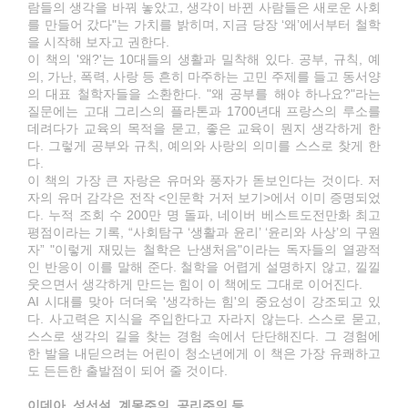
람들의 생각을 바꿔 놓았고, 생각이 바뀐 사람들은 새로운 사회
를 만들어 갔다"는 가치를 밝히며, 지금 당장 ‘왜’에서부터 철학
을 시작해 보자고 권한다.
이 책의 '왜?'는 10대들의 생활과 밀착해 있다. 공부, 규칙, 예
의, 가난, 폭력, 사랑 등 흔히 마주하는 고민 주제를 들고 동서양
의 대표 철학자들을 소환한다. "왜 공부를 해야 하나요?"라는
질문에는 고대 그리스의 플라톤과 1700년대 프랑스의 루소를
데려다가 교육의 목적을 묻고, 좋은 교육이 뭔지 생각하게 한
다. 그렇게 공부와 규칙, 예의와 사랑의 의미를 스스로 찾게 한
다.
이 책의 가장 큰 자랑은 유머와 풍자가 돋보인다는 것이다. 저
자의 유머 감각은 전작 <인문학 거저 보기>에서 이미 증명되었
다. 누적 조회 수 200만 명 돌파, 네이버 베스트도전만화 최고
평점이라는 기록, “사회탐구 ‘생활과 윤리’ ‘윤리와 사상’의 구원
자” "이렇게 재밌는 철학은 난생처음"이라는 독자들의 열광적
인 반응이 이를 말해 준다. 철학을 어렵게 설명하지 않고, 낄낄
웃으면서 생각하게 만드는 힘이 이 책에도 그대로 이어진다.
AI 시대를 맞아 더더욱 '생각하는 힘'의 중요성이 강조되고 있
다. 사고력은 지식을 주입한다고 자라지 않는다. 스스로 묻고,
스스로 생각의 길을 찾는 경험 속에서 단단해진다. 그 경험에
한 발을 내딛으려는 어린이 청소년에게 이 책은 가장 유쾌하고
도 든든한 출발점이 되어 줄 것이다.
이데아, 성선설, 계몽주의, 공리주의 등