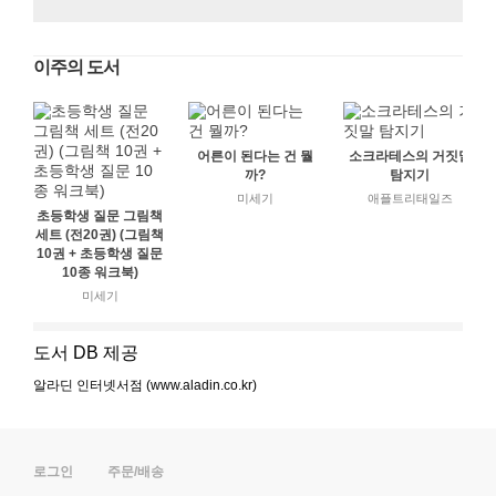
이주의 도서
어른이 된다는 건 뭘
소크라테스의 거짓말
까?
탐지기
미세기
애플트리태일즈
초등학생 질문 그림책
세트 (전20권) (그림책
10권 + 초등학생 질문
10종 워크북)
미세기
도서 DB 제공
알라딘 인터넷서점 (www.aladin.co.kr)
로그인
주문/배송