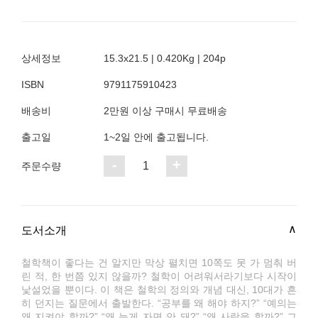
상세정보
15.3x21.5 | 0.420Kg | 204p
ISBN
9791175910423
배송비
2만원 이상 구매시 무료배송
출고일
1~2일 안에 출고됩니다.
-
+
1
주문수량
도서소개
철학책이 좋다는 건 알지만 막상 펼치면 10쪽도 못 가 멈춰 버
린 적, 한 번쯤 있지 않을까? 철학이 어려워서라기보다 시작이
낯설었을 뿐이다. 이 책은 철학의 정의와 개념 대신, 10대가 흔
히 던지는 질문에서 출발한다. “공부를 왜 해야 하지?” “예의는
왜 지켜야 할까?” “왜 늦게 자면 안 돼?” “왜 사랑을 할까?” 그