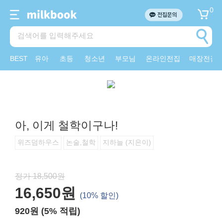
0
BEST
유아
초등
청소년
부모님
온라인전집
매장전집
아, 이게 철학이구나!
위즈덤하우스
논술,철학
지하늘 (지은이)
정가 18,500원
16,650원
(10% 할인)
920원 (5% 적립)