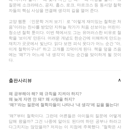
질문에 소크라테스, 공자, 홉스, 로크, 마르크스 등 동서양 철학
자들의 핵심 사상을 연결해 생각의 길을 열어 준다.
교양 웹툰 〈인문학 거저 보기〉로 “이렇게 재미있는 철학은 처
음”이라는 찬사를 받았던 지하늘 작가가 처음 선보이는 어린이·
청소년 철학 툰이다. 이번 책에서도 그는 유머러스한 비유로 철
학을 ‘보이게’ 만든다. 어려운 개념도 한순간에 이해하게 만드는
재치가 곳곳에서 빛난다. 읽다 보면 피식 웃다가 어느 순간 “아,
이게 철학이구나!” 하고 고개를 끄덕이게 된다. 책을 덮을 즈음
에는 ‘왜?’가 어느새 ‘내 생각’이 되는 순간을 맞이하게 될 것이
다.
출판사리뷰
왜 공부해야 해? 왜 규칙을 지켜야 하지?
왜 늦게 자면 안 돼? 왜 사랑을 하지?
‘왜?’라는 질문에 철학자들이 나타나 ‘내 생각’에 길을 뚫는다!
'왜?'부터 철학이다. 그런데 어른들은 아이들의 질문에 어떻게
답해 왔을까? 그건 나중에 알아도 된다며 하던 공부나 하라고
다그치지는 않았을까? 저자는 이 지점에 주목했다. "철학은 사