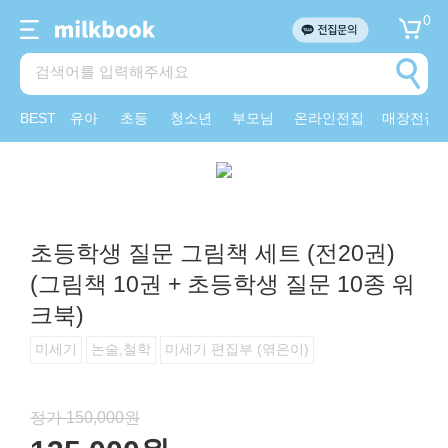
0
BEST
유아
초등
청소년
부모님
온라인전집
매장전집
초등학생 질문 그림책 세트 (전20권)
(그림책 10권 + 초등학생 질문 10종 워
크북)
미세기
논술,철학
미세기 편집부 (엮은이)
정가 150,000원