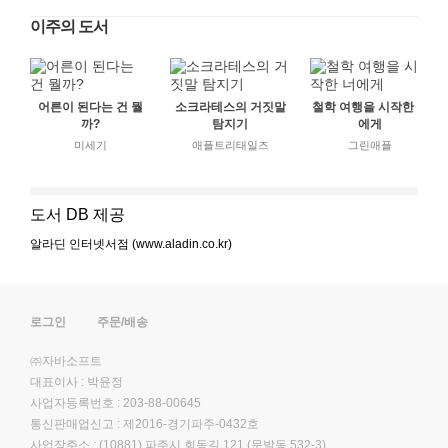
이주의 도서
어른이 된다는 건 뭘
소크라테스의 거짓말
철학 여행을 시작한 너
까?
탐지기
에게
미세기
애플트리태일즈
그린애플
도서 DB 제공
알라딘 인터넷서점 (www.aladin.co.kr)
로그인
주문/배송
㈜자바소프트
대표이사 : 박윤정
사업자등록번호 : 203-88-00645
통신판매업신고 : 제2016-경기파주-0432호
사업장주소 : (10881) 파주시 회동길 121 (문발동 532-3)