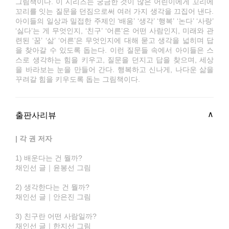
그림책이다. 이 시리즈는 궁금한 것이 많은 어린이에게 꼬리에
꼬리를 잇는 질문을 던짐으로써 여러 가지 생각을 끄집어 낸다.
아이들의 일상과 밀접한 주제인 ‘배움’ ‘생각’ ‘행복’ ‘논다’ ‘사랑’
‘싫다’는 게 무엇인지, ‘친구’ ‘어른’은 어떤 사람인지, 미래와 관
련된 ‘꿈’ ‘삶’ ‘어른’은 무엇인지에 대해 묻고 생각을 넓히며 답
을 찾아갈 수 있도록 돕는다. 이런 질문들 속에서 아이들은 스
스로 생각하는 힘을 키우고, 질문을 던지고 답을 찾으며, 세상
을 바라보는 눈을 만들어 간다. 행복하고 신나게, 나다운 삶을
꾸려갈 힘을 키우도록 돕는 그림책이다.
출판사리뷰
| 각 권 저자
1) 배운다는 건 뭘까?
채인선 글｜윤봉선 그림
2) 생각한다는 건 뭘까?
채인선 글｜안은진 그림
3) 친구란 어떤 사람일까?
채인선 글｜한지선 그림