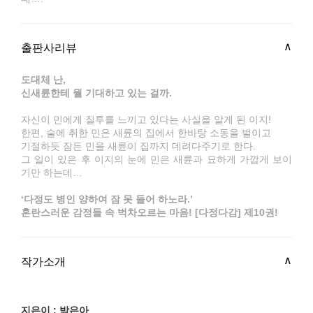
출판사리뷰
도대체 난,
신새륜한테 뭘 기대하고 있는 걸까.
자신이 민에게 질투를 느끼고 있다는 사실을 알게 된 이지!
한편, 술에 취한 민은 새륜의 집에서 한바탕 소동을 벌이고
기절하듯 잠든 민을 새륜이 집까지 데려다주기로 한다.
그 일이 있은 후 이지의 눈에 민은 새륜과 묘하게 가깝게 보이
기만 하는데…
‘다정도 병인 양하여 잠 못 들어 하노라.’
혼란스러운 감정들 속 벅차오르는 마음! [다정다감] 제10권!
작가소개
지은이 : 박은아