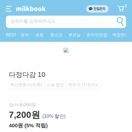
0
BEST
유아
초등
청소년
부모님
온라인전집
매장전집
다정다감 10
학산문화사(만화)
소설,일반
박은아 (지은이)
정가 8,000원
7,200원
(10% 할인)
400원 (5% 적립)