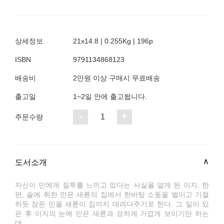
상세정보
21x14.8 | 0.255Kg | 196p
ISBN
9791134868123
배송비
2만원 이상 구매시 무료배송
출고일
1~2일 안에 출고됩니다.
-
+
1
주문수량
도서소개
자신이 민에게 질투를 느끼고 있다는 사실을 알게 된 이지. 한
편, 술에 취한 민은 새륜의 집에서 한바탕 소동을 벌이고 기절
하듯 잠든 민을 새륜이 집까지 데려다주기로 한다. 그 일이 있
은 후 이지의 눈에 민은 새륜과 묘하게 가깝게 보이기만 하는
데….