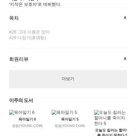
'키작은 보호자'로 데뷔했다.
목차
#28 그대 이름은 장미
#29 다정가(多情歌)
회원리뷰
더보기
이주의 도서
육아일기 6
육아일기 5
영컴(YOUNG COM)
영컴(YOUNG COM)
오늘도 킬러는 할머니
를 죽이지 못한다 5