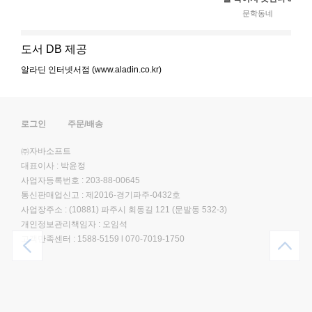
문학동네
도서 DB 제공
알라딘 인터넷서점 (www.aladin.co.kr)
로그인
주문/배송
㈜자바소프트
대표이사 : 박윤정
사업자등록번호 : 203-88-00645
통신판매업신고 : 제2016-경기파주-0432호
사업장주소 : (10881) 파주시 회동길 121 (문발동 532-3)
개인정보관리책임자 : 오임석
고객만족센터 :
1588-5159
l
070-7019-1750