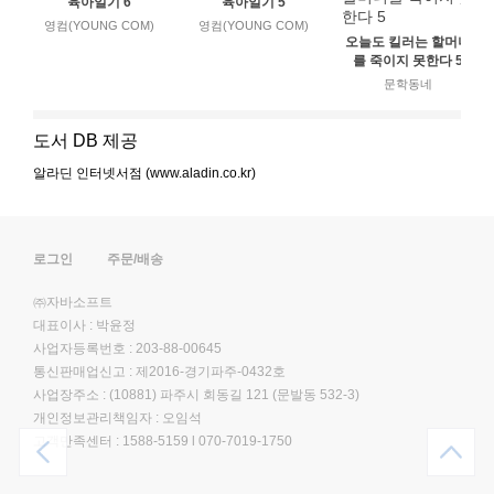
육아일기 6
육아일기 5
영컴(YOUNG COM)
영컴(YOUNG COM)
오늘도 킬러는 할머니
를 죽이지 못한다 5
문학동네
도서 DB 제공
알라딘 인터넷서점 (www.aladin.co.kr)
로그인
주문/배송
㈜자바소프트
대표이사 : 박윤정
사업자등록번호 : 203-88-00645
통신판매업신고 : 제2016-경기파주-0432호
사업장주소 : (10881) 파주시 회동길 121 (문발동 532-3)
개인정보관리책임자 : 오임석
고객만족센터 :
1588-5159
l
070-7019-1750