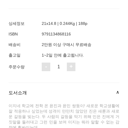
상세정보
21x14.8 | 0.244Kg | 188p
ISBN
9791134868116
배송비
2만원 이상 구매시 무료배송
출고일
1~2일 안에 출고됩니다.
-
+
1
주문수량
도서소개
이지네 학교에 전학 온 윤진과 윤민 쌍둥이! 새로운 학교생활에
잘 적응하나 싶었는데 성격이 만만치 않았던 진은 새륜과 새로
운 갈등을 빚는다. 두 사람의 갈등을 막기 위해 민은 진에게 거
짓말을 둘러대고 그런 민을 보며 이지는 뭐라 말할 수 없는 감
정에 휩싸이는데….