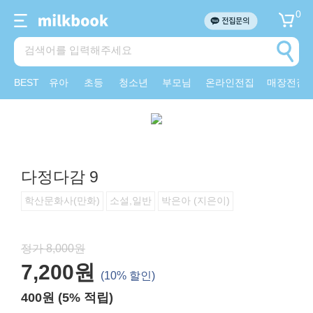
0
BEST
유아
초등
청소년
부모님
온라인전집
매장전집
다정다감 9
학산문화사(만화)
소설,일반
박은아 (지은이)
정가 8,000원
7,200원
(10% 할인)
400원 (5% 적립)