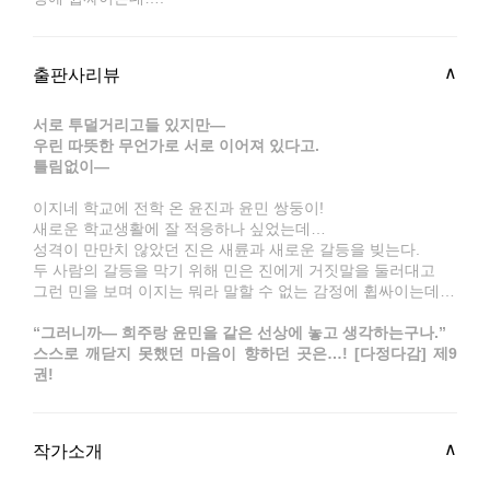
출판사리뷰
서로 투덜거리고들 있지만―
우린 따뜻한 무언가로 서로 이어져 있다고.
틀림없이―
이지네 학교에 전학 온 윤진과 윤민 쌍둥이!
새로운 학교생활에 잘 적응하나 싶었는데…
성격이 만만치 않았던 진은 새륜과 새로운 갈등을 빚는다.
두 사람의 갈등을 막기 위해 민은 진에게 거짓말을 둘러대고
그런 민을 보며 이지는 뭐라 말할 수 없는 감정에 휩싸이는데…
“그러니까― 희주랑 윤민을 같은 선상에 놓고 생각하는구나.”
스스로 깨닫지 못했던 마음이 향하던 곳은…! [다정다감] 제9
권!
작가소개