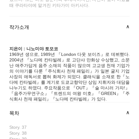
때 쿠라타야에 맡겨진 키타가미 아키사다.
작가소개
지은이 : 니노미야 토모코
1969년 생으로, 1989년 『London 다웃 보이즈』로 데뷔했다.
2004년 『노다메 칸타빌레』로 고단샤 만화상 수상했고, 소문
난 애주가답게 음주 소재의 작품이 많으며 고교생 천재 기업가
의 이야기를 다룬『주식회사 천재 패밀리』가 일본 굴지 기업
사장의 애독서로 뽑혀 화제가 되었다. 클래식을 소재로 한『노
다메 칸타빌레』를 계기로 도쿄교향악단 상임 지휘자와 대담을
나누기도 하였다. 주요작품으로 『OUT』『술 마시러 가자!』
『음주가무연구소』『트렌드의 여왕 미호』『GREEN』『주
식회사 천재 패밀리』『노다메 칸타빌레』가 있다.
목차
Story. 37
Story. 38