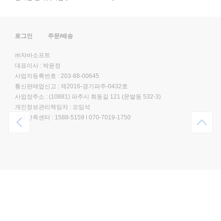
로그인
주문/배송
㈜자바소프트
대표이사 : 박윤정
사업자등록번호 : 203-88-00645
통신판매업신고 : 제2016-경기파주-0432호
사업장주소 : (10881) 파주시 회동길 121 (문발동 532-3)
개인정보관리책임자 : 오임석
고객만족센터 :
1588-5159
l
070-7019-1750