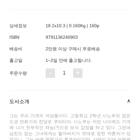
상세정보
18.2x10.3 | 0.160Kg | 160p
ISBN
9791136240903
배송비
2만원 이상 구매시 무료배송
출고일
1~2일 안에 출고됩니다.
-
+
1
주문수량
도서소개
그는 우리 가게의 저당품이다. 고등학교 2학년 시노부의 집은
도쿄 번화가의 전당포 쿠라타야. 시노부는 어린 나이에도 가게
에 나가 천부적인 재능(?)으로 보석 감정을 하고 있다. 그런데
남친도 없는 그녀에게는 할아버지가 멋대로 정한 약혼자가 있
었으니. 그는 바로 명문가의 후계자이지만, 사연이 있어 어렸을