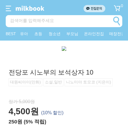
0
BEST
유아
초등
청소년
부모님
온라인전집
매장전집
전당포 시노부의 보석상자 10
대원씨아이(만화)
소설,일반
니노미야 토모코 (지은이)
정가 5,000원
4,500원
(10% 할인)
250원 (5% 적립)