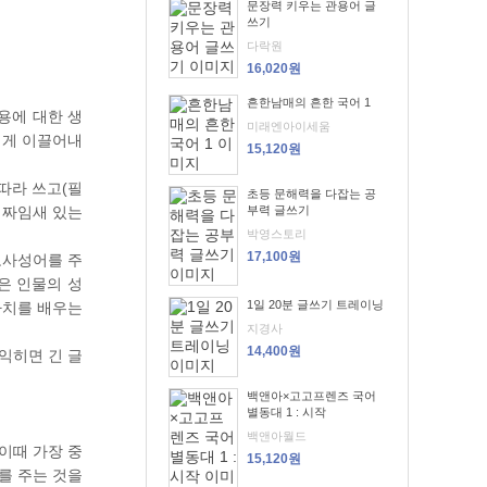
문장력 키우는 관용어 글
쓰기
다락원
16,020원
흔한남매의 흔한 국어 1
용에 대한 생
미래엔아이세움
럽게 이끌어내
15,120원
따라 쓰고(필
초등 문해력을 다잡는 공
 짜임새 있는
부력 글쓰기
박영스토리
17,100원
고사성어를 주
은 인물의 성
1일 20분 글쓰기 트레이닝
가치를 배우는
지경사
14,400원
익히면 긴 글
백앤아×고고프렌즈 국어
별동대 1 : 시작
백앤아월드
이때 가장 중
15,120원
를 주는 것을