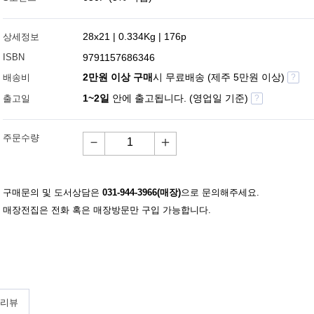
28x21 | 0.334Kg | 176p
상세정보
ISBN
9791157686346
2만원 이상 구매
시 무료배송 (제주 5만원 이상)
배송비
?
1~2일
안에 출고됩니다. (영업일 기준)
출고일
?
주문수량
－
＋
구매문의 및 도서상담은
031-944-3966(매장)
으로 문의해주세요.
매장전집은 전화 혹은 매장방문만 구입 가능합니다.
 리뷰