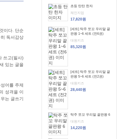
초등 탄탄 한자
체인지업
17,820원
[세트] 탁주 쪼꼬 우리말 끝
것이다. 단순
판왕 1~6 세트 (전6권)
특히 독서감상
대원키즈
85,320원
 쓰고(필사)
새 있는 글을
[세트] 탁주 쪼꼬 우리말 끝
판왕 5~6 세트 (전2권)
대원키즈
사성어를 주제
28,440원
의 성격을 이
배우는 글쓰기
탁주 쪼꼬 우리말 끝판왕 6
대원키즈
14,220원