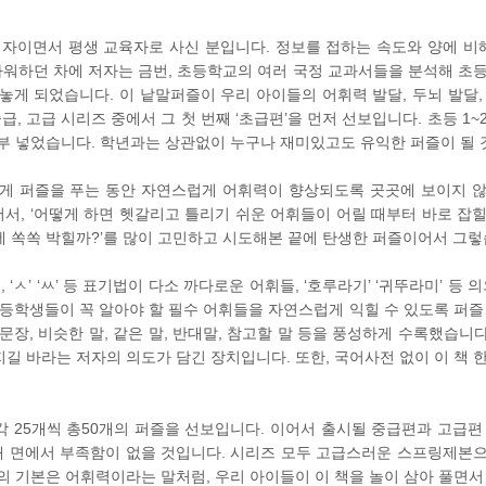
자이면서 평생 교육자로 사신 분입니다. 정보를 접하는 속도와 양에 비해
워하던 차에 저자는 금번, 초등학교의 여러 국정 교과서들을 분석해 초
놓게 되었습니다. 이 낱말퍼즐이 우리 아이들의 어휘력 발달, 두뇌 발달,
, 고급 시리즈 중에서 그 첫 번째 ‘초급편’을 먼저 선보입니다. 초등 1
일부 넣었습니다. 학년과는 상관없이 누구나 재미있고도 유익한 퍼즐이 될 
있게 퍼즐을 푸는 동안 자연스럽게 어휘력이 향상되도록 곳곳에 보이지 
, ‘어떻게 하면 헷갈리고 틀리기 쉬운 어휘들이 어릴 때부터 바로 잡힐까
에 쏙쏙 박힐까?’를 많이 고민하고 시도해본 끝에 탄생한 퍼즐이어서 그렇
, ‘ㅅ’ ‘ㅆ’ 등 표기법이 다소 까다로운 어휘들, ‘호루라기’ ‘귀뚜라미’ 등 
만 초등학생들이 꼭 알아야 할 필수 어휘들을 자연스럽게 익힐 수 있도록 퍼
장, 비슷한 말, 같은 말, 반대말, 참고할 말 등을 풍성하게 수록했습니다
길 바라는 저자의 의도가 담긴 장치입니다. 또한, 국어사전 없이 이 책 
고, 각 25개씩 총50개의 퍼즐을 선보입니다. 이어서 출시될 중급편과 고급
해 면에서 부족함이 없을 것입니다. 시리즈 모두 고급스러운 스프링제본
의 기본은 어휘력이라는 말처럼, 우리 아이들이 이 책을 놀이 삼아 풀면서