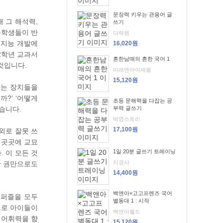
문장력 키우는 관용어 글
 그 해석력,
쓰기
등학생들이 반
다락원
 지능 개발에
16,020원
~2학년 교과서
흔한남매의 흔한 국어 1
것입니다.
미래엔아이세움
15,120원
않는 장치들을
?’ ‘어떻게
초등 문해력을 다잡는 공
습니다.
부력 글쓰기
박영스토리
17,100원
의외로 잘못 쓰
즐 곳곳에 교묘
1일 20분 글쓰기 트레이닝
. 이 모든 것
지경사
한 권만으로도
14,400원
백앤아×고고프렌즈 국어
편 퍼즐을 모두
별동대 1 : 시작
으로 아이들이
백앤아월드
 어휘력을 향
15,120원