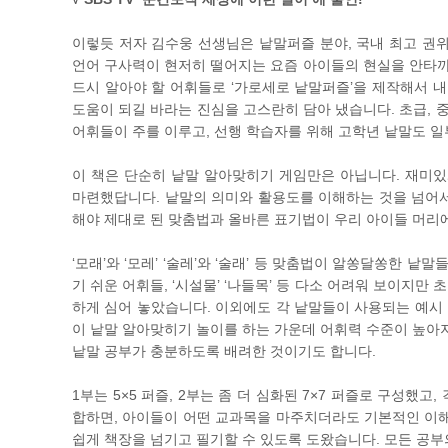
이렇듯 저자 김수웅 선생님은 낱말퍼즐 분야, 국내 최고 권위
언어 구사력이 현저히 떨어지는 요즘 아이들의 현실을 안타까
드시 알아야 할 어휘들로 ‘가로세로 낱말퍼즐’을 제작해서 내
도움이 되길 바라는 진심을 고스란히 담아 냈습니다. 초급, 중급
어휘들이 주를 이루고, 선행 학습자를 위해 고학년 낱말도 
이 책은 단순히 낱말 알아맞히기 게임만은 아닙니다. 재미
마련했답니다. 낱말의 의미와 활용도를 이해하는 것을 넘어서서
해야 제대로 된 맞춤법과 올바른 표기법이 우리 아이들 머리
‘모래’와 ‘모레’ ‘술레’와 ‘술래’ 등 맞춤법이 알쏭달쏭한 낱말들
기 쉬운 어휘들, ‘시설물’ ‘나들목’ 등 다소 어려워 보이지
하게 심어 놓았습니다. 이외에도 각 낱말들이 사용되는 예시 문
이 낱말 알아맞히기 놀이를 하는 가운데 어휘력 수준이 높아지
낱말 공부가 충분하도록 배려한 것이기도 합니다.
1부는 5×5 퍼즐, 2부는 좀 더 심화된 7×7 퍼즐로 구성했
합하면, 아이들이 어떤 교과목을 마주치더라도 기본적인 이
쉽게 책장을 넘기고 필기할 수 있도록 도왔습니다. 모든 공부