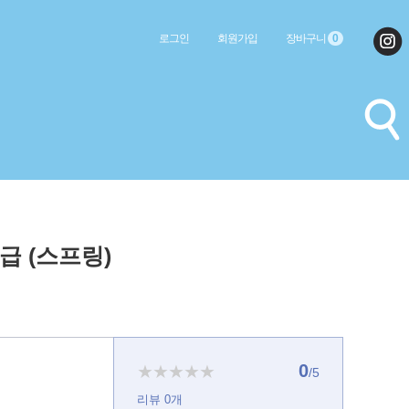
로그인
회원가입
장바구니
0
급 (스프링)
0
★★★★★
/5
리뷰
0
개