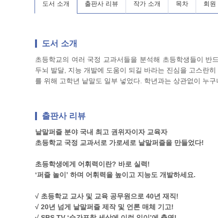
도서 소개
출판사 리뷰
작가 소개
목차
회원
도서 소개
초등학교의 여러 국정 교과서들을 분석해 초등학생들이 반드시
두뇌 발달, 지능 개발에 도움이 되길 바라는 진심을 고스란히 
를 위해 고학년 낱말도 일부 넣었다. 학년과는 상관없이 누구
출판사 리뷰
낱말퍼즐 분야 국내 최고 권위자이자 교육자
초등학교 국정 교과서로 가로세로 낱말퍼즐을 만들었다!
초등학생에게 어휘력이란? 바로 실력!
‘퍼즐 놀이’ 하며 어휘력을 높이고 지능도 개발하세요.
√ 초등학교 교사 및 교육 공무원으로 40년 재직!
√ 20년 넘게 낱말퍼즐 제작 및 언론 매체 기고!
√ SBS TV ‘순간포착 세상에 이런 일이’에 출연!