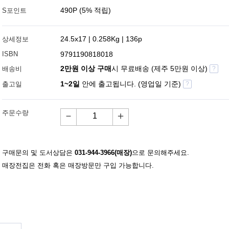
490P (5% 적립)
S포인트
24.5x17 | 0.258Kg | 136p
상세정보
ISBN
9791190818018
2만원 이상 구매
시 무료배송 (제주 5만원 이상)
배송비
?
1~2일
안에 출고됩니다. (영업일 기준)
출고일
?
주문수량
－
＋
구매문의 및 도서상담은
031-944-3966(매장)
으로 문의해주세요.
매장전집은 전화 혹은 매장방문만 구입 가능합니다.