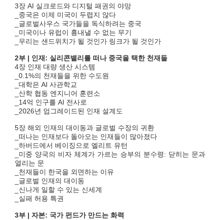
3장 AI 실크로드와 디지털 패권의 야망
_중국은 이제 미국이 두렵지 않다
_글로벌사우스 국가들을 독식하려는 중국
_미국이나 유럽이 흉내낼 수 없는 무기
_우리는 샌드위치가 될 것인가 링크가 될 것인가
2부 | 인재: 실리콘밸리를 떠나 중국을 택한 천재들
4장 인재 대량 생산 시스템
_0.1%의 천재들을 위한 수도원
_대학은 AI 사관학교
_산학 협동 엔지니어 훈련소
_14억 인구를 AI 전사로
_2026년 업그레이드된 인재 설계도
5장 해외 인재의 대이동과 글로벌 수장의 귀환
_떠나는 인재보다 돌아오는 인재들이 많아졌다
_하버드에서 베이징으로 엘리트 유턴
_미중 양국의 비자 체계가 가르는 승부의 분수령: 닫히는 문과
열리는 문
_천재들이 한국을 외면하는 이유
_글로벌 인재의 대이동
_신나게 일할 수 있는 신세계
_실패 허용 특권
3부 | 자본: 국가 펀드가 만드는 화력