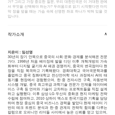
가? 그리고 가장 중요한 질문, 우리 대한민국은 이 거대한 판에
서 무엇을 선택해야 하는가? 두려움으로 읽기 시작했다면 마지
막 장을 덮을 때는 가슴 속에 선명한 좌표 하나가 박혀 있을 것
입니다.
작가소개
지은이 : 임선영
30년의 장기 안목으로 중국의 사회·문화·경제를 분석해온 전문
가다. 1998년 처음 베이징에 발을 디딘 이후 개혁개방의 가속
화부터 디지털 굴기와 AI 패권 경쟁까지, 중국의 변곡점마다 현
장을 직접 목격하고 기록해왔다. 경희대학교 국어국문학과를
졸업하고 중국 칭화대학교 전산언어학 석사 과정에서 AI의 태
동기를 현장에서 경험했으며, 한·중 전자사전 구축, 자동번역
시스템 개발, 중국 최고위급 과학기술 전문가 인재풀 데이터베
이스 구축 등 언어와 기술이 교차하는 프로젝트들을 직접 설계
하고 실행했다. 이후 삼성·LG·두산의 중화권 현지 마케팅 전략
수립에 참여하고, 2010 상하이 엑스포 한국기업관 기획을 담당
하며 현장 중심의 중국 비즈니스 경력을 쌓았다.현재 데이터 기
반의 테크 트렌드 분석과 한·중 관계의 전략적 함의를 다루는
칼럼으로 오피니언 리더들 사이에서 높은 신뢰를 얻고 있으며,