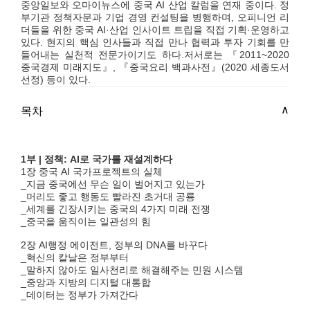
중앙일보와 오마이뉴스에 중국 AI 산업 칼럼을 연재 중이다. 정
부기관 정책자문과 기업 경영 컨설팅을 병행하며, 오피니언 리
더들을 위한 중국 AI·산업 인사이트 트립을 직접 기획·운영하고
있다. 현지의 핵심 인사들과 직접 만나 협력과 투자 기회를 만
들어내는 실천적 전문가이기도 하다.저서로는 『2011~2020
중국경제 미래지도』, 『중국요리 백과사전』(2020 세종도서
선정) 등이 있다.
목차
1부 | 정책: AI로 국가를 재설계하다
1장 중국 AI 국가프로젝트의 실체
_지금 중국에선 무슨 일이 벌어지고 있는가
_머리도 좋고 행동도 빨라진 초거대 공룡
_세계를 긴장시키는 중국의 4가지 미래 전쟁
_중국을 움직이는 일관성의 힘
2장 AI행정 에이전트, 정부의 DNA를 바꾸다
_혁신의 칼날은 정부부터
_말하지 않아도 일사천리로 해결해주는 민원 시스템
_중앙과 지방의 디지털 대통합
_데이터는 정부가 가져간다