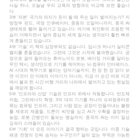
사실 하나, 오늘날 우리 교육의 방향과도 비교해 보면 좋습니
다.
3부 '자본' 국가의 의지가 돈이 될 때 무슨 일이 벌어지는가? 지
방정부 펀드, 국영 인큐베이터, 중동의 오일머니까지, 중국 AI
생태계로 빨려 들어가고 있습니다. 여기에 위안화의 조용한 역
습이 더해지면서 달러 중심의 세계 질서는 생각보다 훨씬 빠르
게 흔들리고 있습니다.
4부 '기술' 이 책의 심장부와도 같습니다. 딥시크 하나가 실리콘
밸리를 흔들었습니다. 그런데 그것은 시작에 불과했습니다. 공
장으로 걸어 들어오는 휴머노이드 로봇, 베이징 거리를 달리는
무인 택시, 생각만으로 기기를 제어하는 뇌-컴퓨터 인터페이스,
AI 시대의 핵무기로 불리는 양자기술까지, 한 장 한 장 읽다 보
면 이것이 먼 미래의 이야기가 아니라, 지금 이 순간 바로 이곳
에서 불과 한 시간 비행 거리의 나라에서 벌어지고 있는 현실임
을 깨닫게 됩니다.
5부 '인프라와 산업' 기술은 인프라 위에서 작동합니다. 반도체
자립, 그린에너지 혁명, 3억 대의 기기를 하나의 슈퍼컴퓨터로
묶는 컴퓨팅 인프라, 그리고 사람 없는 공장이 만들어내는 불량
률 제로의 제품들, 드론이 씨앗을 심고 AI가 수확을 결정하는
농업, 로봇 간병인이 돌보는 병실까지. 중국의 AI는 이미 일상
깊숙이 스며들어 있습니다.
6부 '기회' 이 모든 이야기가 결국 향하는 곳입니다. 미중 기술
패권 전쟁의 진짜 승자는 누구인가? 달러 없는 무역은 가능한