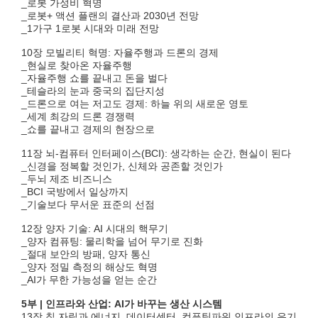
_로봇 가성비 혁명
_로봇+ 액션 플랜의 결산과 2030년 전망
_1가구 1로봇 시대와 미래 전망
10장 모빌리티 혁명: 자율주행과 드론의 경제
_현실로 찾아온 자율주행
_자율주행 쇼를 끝내고 돈을 벌다
_테슬라의 눈과 중국의 집단지성
_드론으로 여는 저고도 경제: 하늘 위의 새로운 영토
_세계 최강의 드론 경쟁력
_쇼를 끝내고 경제의 현장으로
11장 뇌-컴퓨터 인터페이스(BCI): 생각하는 순간, 현실이 된다
_신경을 정복할 것인가, 신체와 공존할 것인가
_두뇌 제조 비즈니스
_BCI 국방에서 일상까지
_기술보다 무서운 표준의 선점
12장 양자 기술: AI 시대의 핵무기
_양자 컴퓨팅: 물리학을 넘어 무기로 진화
_절대 보안의 방패, 양자 통신
_양자 정밀 측정의 해상도 혁명
_AI가 무한 가능성을 얻는 순간
5부 | 인프라와 산업: AI가 바꾸는 생산 시스템
13장 칩 자립과 에너지, 데이터센터, 컴퓨팅파워 인프라의 유기