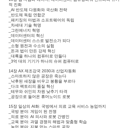
적 진화
_AI 반도체 다원화와 국산화 전략
_반도체 독립 연합군
_패키징의 마법과 소프트웨어의 독립
_차세대 기술 혁명
_그린에너지 혁명
_데이터센터의 혁신
_데이터센터 스스로 발전소가 되다
_소형 원전과 수소의 실험
_돈과 법이 만든 강제 혁신
_대륙을 하나의 컴퓨터로 만들다
_3억 대의 기기가 하나의 슈퍼 컴퓨터로
14장 AX 제조강국 2030과 산업자동화
_스마트하지 않은 공장은 죽는다
_낙후된 새장을 비우고 봉황을 부르다
_다크 팩토리의 품질 혁신
_테무와 쉬인의 차원 낮추기 타격
_공장으로 들어온 휴머노이드 로봇
15장 일상의 AI화: 국방에서 의료 교육 서비스 농업까지
_국방 분야: 게임이 된 전쟁
_의료 분야: AI 의사와 로봇 간병인
_교육 분야: 과열 경쟁의 해법과 맞춤형 학습
_농업 분야: 지붕 없는 스마트 공장