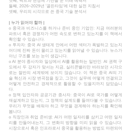
첫째, 팩트와 현장에 기반을 둔 미래 예측서
둘째, 2026~2029년 '골든타임'에 대한 실전 지침서
셋째, 우리의 시각으로 쓴 중국 기술 분석서
| 누가 읽어야 할까 |
o 중국과 비즈니스를 하거나 준비 중인 기업인: 지금 여러분의
파트너 혹은 경쟁자가 어떤 속도로 변하고 있는지를 이 책에서
확인할 수 있습니다.
o 투자자: 중국 AI 생태계 안에서 어떤 섹터가 폭발하고 있는지
어디에 진짜 돈이 몰리고 있는지를 읽어낼 수 있습니다. 뉴스가
아닌 구조를 보는 눈이 생깁니다.
o AI 분야 종사자와 일상에서 AI를 활용하는 일반인: AI 권력 구
도에서 두 강자가 맞서는 지금, 실리콘밸리만 바라보던 시각으
로는 절반의 세계밖에 보이지 않습니다. 이 책은 중국 AI의 기
술 혁신과 시장 변곡점을 짚고, 그것이 실무에 어떻게 연결되고
어떻게 안전하고 경제적으로 활용할 수 있을지까지 담았습니
다.
o 정책 입안자와 공공기관 종사자: 중국이 AI로 국가를 어떻게
재설계하고 있는지, 그 정책의 설계도를 들여다볼 수 있습니다.
우리가 무엇을 배워야 하고 무엇을 경계해야 하는지를 확인해
봅니다.
o 직장인과 취업 준비생: AI가 어떤 일자리를 삼키고 어떤 일자
리를 만들어내는지, 그 변화의 방향을 미리 읽을 수 있습니다.
시장으로서 혹은 인프라로서 중국을 활용하는 방법도 마련되어