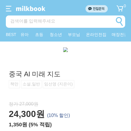
0
BEST
유아
초등
청소년
부모님
온라인전집
매장전집
중국 AI 미래 지도
책만
소설,일반
임선영 (지은이)
정가 27,000원
24,300원
(10% 할인)
1,350원 (5% 적립)