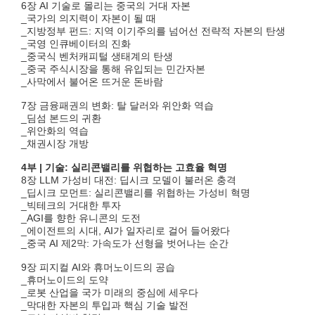
6장 AI 기술로 몰리는 중국의 거대 자본
_국가의 의지력이 자본이 될 때
_지방정부 펀드: 지역 이기주의를 넘어선 전략적 자본의 탄생
_국영 인큐베이터의 진화
_중국식 벤처캐피털 생태계의 탄생
_중국 주식시장을 통해 유입되는 민간자본
_사막에서 불어온 뜨거운 돈바람
7장 금융패권의 변화: 탈 달러와 위안화 역습
_딤섬 본드의 귀환
_위안화의 역습
_채권시장 개방
4부 | 기술: 실리콘밸리를 위협하는 고효율 혁명
8장 LLM 가성비 대전: 딥시크 모델이 불러온 충격
_딥시크 모먼트: 실리콘밸리를 위협하는 가성비 혁명
_빅테크의 거대한 투자
_AGI를 향한 유니콘의 도전
_에이전트의 시대, AI가 일자리로 걸어 들어왔다
_중국 AI 제2막: 가속도가 선형을 벗어나는 순간
9장 피지컬 AI와 휴머노이드의 공습
_휴머노이드의 도약
_로봇 산업을 국가 미래의 중심에 세우다
_막대한 자본의 투입과 핵심 기술 발전