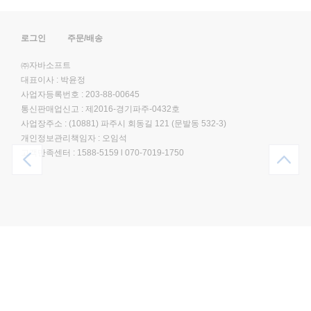
로그인
주문/배송
㈜자바소프트
대표이사 : 박윤정
사업자등록번호 : 203-88-00645
통신판매업신고 : 제2016-경기파주-0432호
사업장주소 : (10881) 파주시 회동길 121 (문발동 532-3)
개인정보관리책임자 : 오임석
고객만족센터 :
1588-5159
l
070-7019-1750