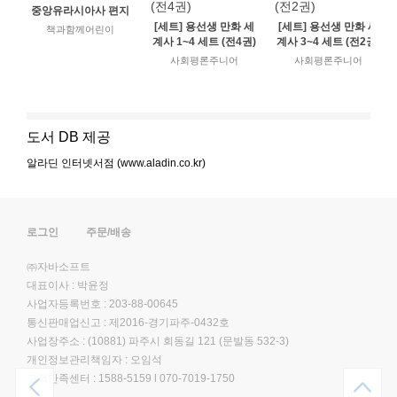
중앙유라시아사 편지
[세트] 용선생 만화 세
[세트] 용선생 만화 세
책과함께어린이
계사 1~4 세트 (전4권)
계사 3~4 세트 (전2권)
사회평론주니어
사회평론주니어
도서 DB 제공
알라딘 인터넷서점 (www.aladin.co.kr)
로그인
주문/배송
㈜자바소프트
대표이사 : 박윤정
사업자등록번호 : 203-88-00645
통신판매업신고 : 제2016-경기파주-0432호
사업장주소 : (10881) 파주시 회동길 121 (문발동 532-3)
개인정보관리책임자 : 오임석
고객만족센터 :
1588-5159
l
070-7019-1750