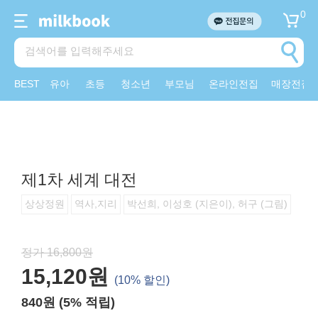
0
BEST
유아
초등
청소년
부모님
온라인전집
매장전집
제1차 세계 대전
상상정원
역사,지리
박선희, 이성호 (지은이), 허구 (그림)
정가 16,800원
15,120원
(10% 할인)
840원 (5% 적립)