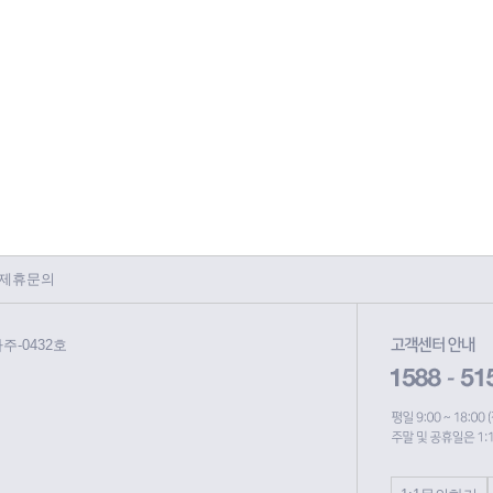
제휴문의
파주-0432호