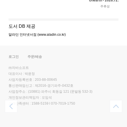
Unearth - 2026.72호
주류성
도서 DB 제공
알라딘 인터넷서점 (www.aladin.co.kr)
로그인
주문/배송
㈜자바소프트
대표이사 : 박윤정
사업자등록번호 : 203-88-00645
통신판매업신고 : 제2016-경기파주-0432호
사업장주소 : (10881) 파주시 회동길 121 (문발동 532-3)
개인정보관리책임자 : 오임석
고객만족센터 :
1588-5159
l
070-7019-1750