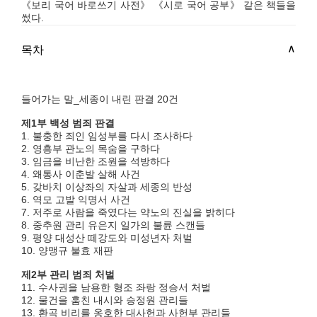
《보리 국어 바로쓰기 사전》 《시로 국어 공부》 같은 책들을
썼다.
목차
들어가는 말_세종이 내린 판결 20건
제1부 백성 범죄 판결
1. 불충한 죄인 임성부를 다시 조사하다
2. 영흥부 관노의 목숨을 구하다
3. 임금을 비난한 조원을 석방하다
4. 왜통사 이춘발 살해 사건
5. 갖바치 이상좌의 자살과 세종의 반성
6. 역모 고발 익명서 사건
7. 저주로 사람을 죽였다는 약노의 진실을 밝히다
8. 중추원 관리 유은지 일가의 불륜 스캔들
9. 평양 대성산 떼강도와 미성년자 처벌
10. 양맹규 불효 재판
제2부 관리 범죄 처벌
11. 수사권을 남용한 형조 좌랑 정승서 처벌
12. 물건을 훔친 내시와 승정원 관리들
13. 환곡 비리를 옹호한 대사헌과 사헌부 관리들