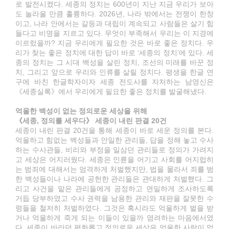
로 발전시켰다. 세종의 정치는 600년이 지난 지금 우리가 보아
도 놀라울 만큼 훌륭하다. 2026년, 나라 밖에서는 전쟁이 한창
이고, 나라 안에서는 갈등과 대립이 계속되고 사람들은 살기 힘
들다고 비명을 지르고 있다. 무엇이 부족해서 우리는 이 지경에
이르렀을까? 지금 우리에게 필요한 것은 바로 좋은 정치다. 우
리가 찾는 좋은 정치에 대한 답이 바로 ‘세종의 정치’에 있다. 세
종의 정치는 그 시대 백성을 살린 정치, 조선의 미래를 바꾼 정
치, 그리고 앞으로 우리와 인류를 살릴 정치다. 평생을 한글 연
구에 바친 한글학자이자 세종 전도사를 자처하는 남영신은
《세종실록》에서 우리에게 필요한 좋은 정치를 발굴해냈다.
억울한 백성이 없는 정의로운 세상을 위해
《세종, 정의를 세우다》 세종이 내린 판결 20건
세종이 내린 판결 20건을 통해 세종이 바로 세운 정의를 본다.
억울하고 힘없는 백성들과 안일한 관리들, 답을 정해 놓고 수사
하는 수사관들, 비리와 부정을 일삼던 관리들로 정의가 가려지
고 세상은 어지러웠다. 세종은 인륜을 어기고 사회를 어지럽히
는 범죄에 대해서는 엄격하게 처벌했지만, 법을 몰라서 죄를 범
한 백성들이나 나라에 공헌한 관리들은 관대하게 처벌했다. 그
리고 사건을 맡은 관리들에게 공정하고 면밀하게 조사하도록
거듭 당부하였고 수사 권력을 남용한 관리와 재판을 잘못한 수
령들을 철저히 처벌하였다. 그것은 혹시라도 억울하게 벌을 받
거나 억울하게 죽게 되는 이들이 있을까 염려하는 마음에서였
다. 세종이 바라던 평화롭고 정의로운 세상은 억울한 사람이 없