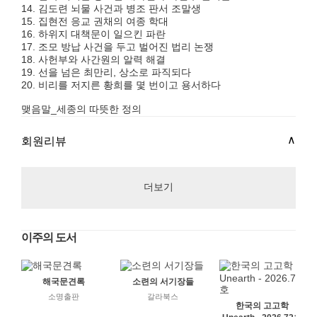
14. 김도련 뇌물 사건과 병조 판서 조말생
15. 집현전 응교 권채의 여종 학대
16. 하위지 대책문이 일으킨 파란
17. 조모 방납 사건을 두고 벌어진 법리 논쟁
18. 사헌부와 사간원의 알력 해결
19. 선을 넘은 최만리, 상소로 파직되다
20. 비리를 저지른 황희를 몇 번이고 용서하다
맺음말_세종의 따뜻한 정의
회원리뷰
더보기
이주의 도서
해국문견록
소련의 서기장들
소명출판
갈라북스
한국의 고고학