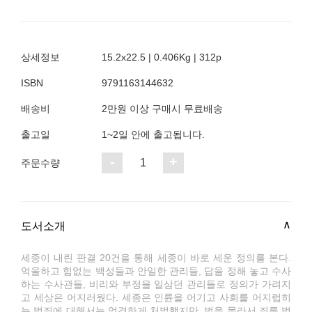
상세정보
15.2x22.5 | 0.406Kg | 312p
ISBN
9791163144632
배송비
2만원 이상 구매시 무료배송
출고일
1~2일 안에 출고됩니다.
-
+
1
주문수량
도서소개
세종이 내린 판결 20건을 통해 세종이 바로 세운 정의를 본다.
억울하고 힘없는 백성들과 안일한 관리들, 답을 정해 놓고 수사
하는 수사관들, 비리와 부정을 일삼던 관리들로 정의가 가려지
고 세상은 어지러웠다. 세종은 인륜을 어기고 사회를 어지럽히
는 범죄에 대해서는 엄격하게 처벌했지만, 법을 몰라서 죄를 범