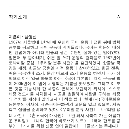
작가소개
지은이 : 남영신
1967년 서울법대 1학년 때 우연히 국어 운동에 접한 뒤에 법학
공부를 뒤로하고 국어 운동에 뛰어들었다. 국어는 학문의 대상
인 관념어가 아니라 민중의 생존 수단인 살아 있는 말이었다.
일본어 투 몰아내기, 쉬운 말 쓰기 운동의 결과물로 1987년에
토박이말 중심 《우리말 분류 사전》을 출간하였다. 한글날 국
경일 제정, 한글날 공휴일 지정 운동에 참여하였고, 한글 전용,
쉬운 공공언어 쓰기, 문장 바르게 쓰기 운동을 하면서 국가 정
책으로 이런 일을 하도록 하는 《국어 기본법》 제정 운동을 벌
여 2005년에 이 법이 시행되는 기쁨을 맛보았다. 그리고 이 모
든 것을 가능하게 한 세종의 은혜에 보답하기 위하여, 스스로
세종 전도사를 자처한다. 시공을 초월하여 사람을 구하는 ‘세종
의 정치’를 세상에 알리고자 이 책을 썼다. 현재 (사)국어문화운
동본부의 이사장, 세종국어문화원의 고문을 맡고 있으며, 세종
학교 설립을 준비하고 있다.《우리말 분류 사전》 《우리말 용
례 사전》 《ᄒᆞᆫ + 국어 대사전》 《안 써서 사라져 가는 아름다
운 우리말》 《나의 한국어 바로쓰기 노트》 《국어 한무릎 공
부》 《기자를 위한 신문 언어 길잡이》 《글쓰기는 주제다》