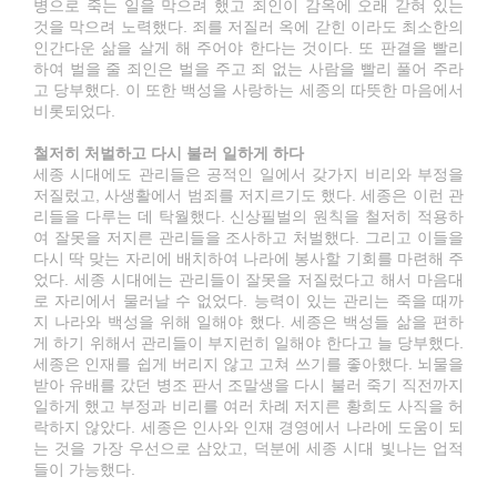
병으로 죽는 일을 막으려 했고 죄인이 감옥에 오래 갇혀 있는
것을 막으려 노력했다. 죄를 저질러 옥에 갇힌 이라도 최소한의
인간다운 삶을 살게 해 주어야 한다는 것이다. 또 판결을 빨리
하여 벌을 줄 죄인은 벌을 주고 죄 없는 사람을 빨리 풀어 주라
고 당부했다. 이 또한 백성을 사랑하는 세종의 따뜻한 마음에서
비롯되었다.
철저히 처벌하고 다시 불러 일하게 하다
세종 시대에도 관리들은 공적인 일에서 갖가지 비리와 부정을
저질렀고, 사생활에서 범죄를 저지르기도 했다. 세종은 이런 관
리들을 다루는 데 탁월했다. 신상필벌의 원칙을 철저히 적용하
여 잘못을 저지른 관리들을 조사하고 처벌했다. 그리고 이들을
다시 딱 맞는 자리에 배치하여 나라에 봉사할 기회를 마련해 주
었다. 세종 시대에는 관리들이 잘못을 저질렀다고 해서 마음대
로 자리에서 물러날 수 없었다. 능력이 있는 관리는 죽을 때까
지 나라와 백성을 위해 일해야 했다. 세종은 백성들 삶을 편하
게 하기 위해서 관리들이 부지런히 일해야 한다고 늘 당부했다.
세종은 인재를 쉽게 버리지 않고 고쳐 쓰기를 좋아했다. 뇌물을
받아 유배를 갔던 병조 판서 조말생을 다시 불러 죽기 직전까지
일하게 했고 부정과 비리를 여러 차례 저지른 황희도 사직을 허
락하지 않았다. 세종은 인사와 인재 경영에서 나라에 도움이 되
는 것을 가장 우선으로 삼았고, 덕분에 세종 시대 빛나는 업적
들이 가능했다.