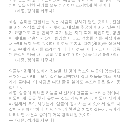
임이 있을 만한 관리를 모두 망라하여 조사하게 한 것이다.
―《세종, 정의를 세우다》
세종: 중죄를 판결하는 것은 사람의 생사가 달린 것이니, 진실
로 죄의 진상을 알아내지 못하고 매질로 추궁하여 죄가 있는 자
가 요행으로 죄를 면하고 죄가 없는 자가 죄에 빠진다면, 형벌
이 제대로 적용되지 않아 원망을 머금고 억울한 죄를 뒤집어쓴
채 끝내 풀지 못할 것이다. 이로써 천지의 화기(和氣)를 상하게
하고 수재와 한재를 초래하게 되니 이것은 예나 지금이나 공통
된 근심인 만큼 나는 심히 우려하고 있다. (세종 13년 6월 2일)
―《세종, 정의를 세우다》
의금부: 권채의 노비가 진술을 한 것이 형조와 다름이 없는데도
권채와 그 아내는 모두 실정을 고백하지 않고 허물을 형조 판서
에게 돌리니, 이 사람은 다만 글을 알아도 부끄러움은 알지 못
합니다.
세종: 임금의 직책은 하늘을 대신하여 만물을 다스리는 것이다.
만물이 제 곳을 찾지 못하는 것도 가슴 아픈데, 하물며 사람이
야 말해서 무엇 하겠는가. 임금이 정사하는 데 있어서 실로 다
같이 사랑해야 하니, 어찌 양민과 천민을 차별하겠는가. 녹비가
나타나면 사건의 증거가 더욱 명백해질 것이다.
―《세종, 정의를 세우다》