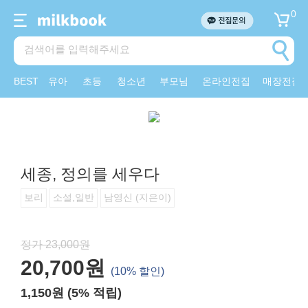
0
BEST
유아
초등
청소년
부모님
온라인전집
매장전집
세종, 정의를 세우다
보리
소설,일반
남영신 (지은이)
정가 23,000원
20,700원
(10% 할인)
1,150원 (5% 적립)