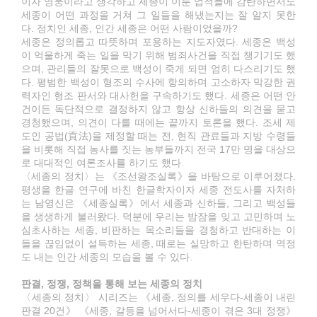
이자 영웅이라고 생각하고 세종이 이룬 업적들에 감탄하면서도
세종이 어떤 과정을 거쳐 그 일들을 해냈는지는 잘 알지 못한
다. 정치인 세종, 인간 세종은 어떤 사람이었을까?
세종은 정의롭고 따뜻하며 포용하는 지도자였다. 세종은 백성
이 억울하게 죽는 일을 막기 위해 범죄사건을 직접 챙기기도 했
으며, 관리들의 잘못으로 백성이 죽게 되면 엄히 다스리기도 했
다. 평범한 백성이 형조의 수사에 항의하며 고소하자 막강한 권
력자인 형조 판서와 대사헌을 구속하기도 했다. 세종은 어떤 안
건이든 독단적으로 결정하지 않고 항상 신하들의 의견을 묻고
경청했으며, 의견이 다를 때에는 끝까지 토론을 했다. 조세 제
도인 공법(貢法)을 제정할 때는 전, 현직 관료들과 지방 수령들
을 비롯해 직접 농사를 짓는 농부들까지 전국 17만 명을 대상으
로 대대적인 여론조사를 하기도 했다.
〈세종의 정치〉는 《조선왕조실록》을 바탕으로 이루어졌다.
평생을 한글 연구에 바친 한글학자이자 세종 전도사를 자처하
는 남영신은 《세종실록》에서 세종과 신하들, 그리고 백성들
을 생생하게 불러왔다. 덕분에 우리는 밤잠을 잊고 고민하며 노
심초사하는 세종, 비판하는 목소리들을 경청하고 반대하는 이
들을 끊임없이 설득하는 세종, 때로는 실망하고 한탄하며 역정
도 내는 인간 세종의 모습을 볼 수 있다.
판결, 정쟁, 정책을 통해 보는 세종의 정치
〈세종의 정치〉 시리즈는 《세종, 정의를 세우다-세종이 내린
판결 20건》 《세종, 갈등을 넘어서다-세종이 겪은 3대 정쟁》