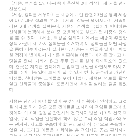
《세종, 백성을 살리다-세종이 추진한 3대 정책》 세 권을 먼저
선보인다.
《세종, 정의를 세우다》는 세종이 내린 판결 20건을 통해 세종
이 바로 세운 정의를 본다. 《세종, 갈등을 넘어서다》 세종이
겪은 3대 정쟁을 살펴본다. 세종의 정책을 극렬하게 반대하는
신하들과 논쟁하며 보여 준 포용적이고 부드러운 세종의 정의
를 볼 수 있다. 《세종, 백성을 살리다》에서는 세종이 추진한
정책 가운데 세 가지 정책들을 소개하며 이 정책들을 어떤 과정
을 통해 이루어졌는지 살펴본다. 세종은 신하들과 날마다 치열
한 정쟁이 벌이면서 자기를 비판하는 이들과 머리를 맞대고 나
랏일을 했다. 가리지 않고 두루 인재를 찾아 적재적소에 썼으
며, 잘못은 저지른 관리에게는 엄격한 처벌을 하면서도 다시 기
회를 주어 나랏일에 보탬이 될 수 있게 했다. 굶주리고 가난한
백성들, 천대받는 노비들을 위해 애썼다. 세종은 언로를 활짝
열고 신하들과 끊임없이 토론하면서 백성을 살리는 길을 찾았
다.
세종은 관리가 해야 할 일이 무엇인지 명확하게 인식하고 그것
을 제대로 하지 않은 모든 관리들을 조사하여 책임을 물으려 한
것이다. 애초에 강감을 안전하게 건축하지 않은 최초의 건축 책
임자, 수리 작업을 안전하게 하지 않은 수리 작업 책임자와 모
든 관계자, 사고를 수습해야 할 관리로서 적극적으로 수습하지
않은 자, 그리고 이들을 지휘하는 총 책임자인 공조 판서까지
모두 신문 대상에 포함하였다. 세종은 이 사고에 조금이라도 책