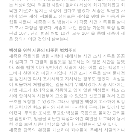
는 세상이었다. 억울한 사람이 없어야 세상에 화기(평화롭고 화
목한 기운)가 넘치는 세상이 된다고 믿었다. 세종은 억울한 사
람이 없는 세상, 평화롭고 정의로운 세상을 위해 온 마음과 온
힘을 다했다. 세종은 매일 밤늦게까지 각종 사건 기록들을 살피
고 조사 과정을 챙겼다. 세종이 내린 판결들 가운데 백성 범죄
판결 10건, 관리 범죄 처벌 10건, 모두 20건을 통해 세종이 세
운 정의가 어떤 것인지 살펴본다.
백성을 위한 세종의 따뜻한 법치주의
세종은 죽을죄를 범한 사람에 대해서는 사건 조사 기록을 꼼꼼
히 살피고 그 판결의 잘잘못을 검토하는 데 많은 시간을 들였
다. 죄를 범한 이가 양반이건 시골에 사는 이름 없는 백성이건
노비나 천민이건 마찬가지였다. 사건 조사 기록을 살펴 문제점
을 발견하면 다시 조사하라고 지시하는 경우도 많았다. 백성들
이 억울하게 처벌당하는 일을 막기 위해서였다. 세종 시대에는
사법 제도가 합리적으로 작동하고 있어 일반 백성들이 형조 조
사에 항의하여 사헌부에 고소할 수 있었고 신문고를 쳐서 긴급
구조를 요청할 수 있었다. 그래서 평범한 백성이 고소하여 막강
한 권력자인 형조 판서와 사헌부 대사헌이 구속되는 일까지 벌
어졌다. 무리한 조사로 무고한 백성을 죽음으로 몰아간 관리들
을 엄벌하고, 임금을 비난한 백성과 어린 죄인을 너그러이 용서
한 것을 보면 세종이 백성을 얼마나 사랑했는지 알 수 있다.
세종은 감옥의 환경을 개선하여 죄수들이 옥에서 시달리거나