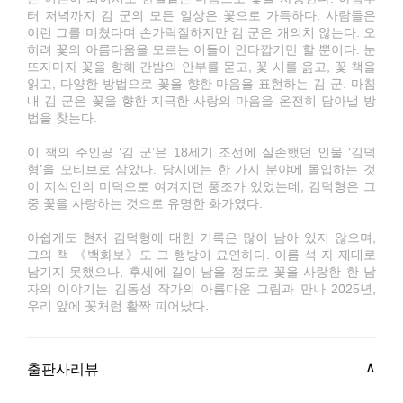
터 저녁까지 김 군의 모든 일상은 꽃으로 가득하다. 사람들은
이런 그를 미쳤다며 손가락질하지만 김 군은 개의치 않는다. 오
히려 꽃의 아름다움을 모르는 이들이 안타깝기만 할 뿐이다. 눈
뜨자마자 꽃을 향해 간밤의 안부를 묻고, 꽃 시를 읊고, 꽃 책을
읽고, 다양한 방법으로 꽃을 향한 마음을 표현하는 김 군. 마침
내 김 군은 꽃을 향한 지극한 사랑의 마음을 온전히 담아낼 방
법을 찾는다.
이 책의 주인공 ‘김 군’은 18세기 조선에 실존했던 인물 ‘김덕
형’을 모티브로 삼았다. 당시에는 한 가지 분야에 몰입하는 것
이 지식인의 미덕으로 여겨지던 풍조가 있었는데, 김덕형은 그
중 꽃을 사랑하는 것으로 유명한 화가였다.
아쉽게도 현재 김덕형에 대한 기록은 많이 남아 있지 않으며,
그의 책 《백화보》도 그 행방이 묘연하다. 이름 석 자 제대로
남기지 못했으나, 후세에 길이 남을 정도로 꽃을 사랑한 한 남
자의 이야기는 김동성 작가의 아름다운 그림과 만나 2025년,
우리 앞에 꽃처럼 활짝 피어났다.
출판사리뷰