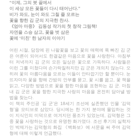
“이제, 그의 붓 끝에서
이 세상 모든 꽃들이 다시 태어난다.”
비가 와도, 눈이 와도 그칠 줄 모르는
꽃을 향한 김 군의 지극한 찬사.
《엄마 마중》 김동성 작가의 첫 창작 그림책!
자연을 스승 삼고, 꽃을 벗 삼은
꽃에 ‘미친’ 한 남자의 이야기
어린 시절, 담장에 핀 나팔꽃을 보고 꽃의 매력에 푹 빠진 김 군
은 어른이 되어서도 한결같은 마음으로 꽃을 사랑한다. 아침부
터 저녁까지 김 군의 모든 일상은 꽃으로 가득하다. 사람들은
이런 그를 미쳤다며 손가락질하지만 김 군은 개의치 않는다. 오
히려 꽃의 아름다움을 모르는 이들이 안타깝기만 할 뿐이다. 눈
뜨자마자 꽃을 향해 간밤의 안부를 묻고, 꽃 시를 읊고, 꽃 책을
읽고, 다양한 방법으로 꽃을 향한 마음을 표현하는 김 군. 마침
내 김 군은 꽃을 향한 지극한 사랑의 마음을 온전히 담아낼 방
법을 찾는다.
이 책의 주인공 ‘김 군’은 18세기 조선에 실존했던 인물 ‘김덕
형’을 모티브로 삼았다. 당시에는 한 가지 분야에 몰입하는 것
이 지식인의 미덕으로 여겨지던 풍조가 있었는데, 김덕형은 그
중 꽃을 사랑하는 것으로 유명한 화가였다. 조선 후기의 실학자
인 박제가는 김덕형의 화집 《백화보》에 서문을 써 주며 김덕
형에 대해 이렇게 언급했다.