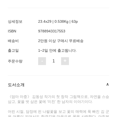
상세정보
23.4x29 | 0.538Kg | 63p
ISBN
9788943317553
배송비
2만원 이상 구매시 무료배송
출고일
1~2일 안에 출고됩니다.
-
+
1
주문수량
도서소개
《엄마 마중》 김동성 작가의 첫 창작 그림책으로, 자연을 스승
삼고, 꽃을 벗 삼은 꽃에 ‘미친’ 한 남자의 이야기이다.
어린 시절, 담장에 핀 나팔꽃을 보고 꽃의 매력에 푹 빠진 김 군
은 어른이 되어서도 한결같은 마음으로 꽃을 사랑한다. 아침부