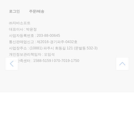
로그인
주문/배송
㈜자바소프트
대표이사 : 박윤정
사업자등록번호 : 203-88-00645
통신판매업신고 : 제2016-경기파주-0432호
사업장주소 : (10881) 파주시 회동길 121 (문발동 532-3)
개인정보관리책임자 : 오임석
고객만족센터 :
1588-5159
l
070-7019-1750