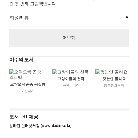
린 첫 번째 그림책입니다.
회원리뷰
더보기
이주의 도서
고양이들의 천국
첫눈엔 몰라요
오싹오싹 곤충 찜질방
웅진주니어
행복한그림책
노란돼지
도서 DB 제공
알라딘 인터넷서점 (www.aladin.co.kr)