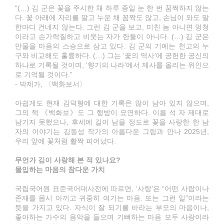
“(…) 김 군은 꽃을 주시한 채 하루 종일 눈 한 번 꿈쩍하지 않는
다. 꽃 아래에 자리를 깔고 누운 채 꼼짝도 않고, 손님이 와도 말
한마디 건네지 않는다. 그런 김 군을 보고, 미친 놈 아니면 멍청
이라고 손가락질하고 비웃는 자가 한둘이 아니다. (…) 김 군은
만물을 마음의 스승으로 삼고 있다. 김 군의 기예는 천고의 누
구와 비교해도 훌륭하다. (…) 그는 ‘꽃의 역사’에 공헌한 공신의
하나로 기록될 것이며, ‘향기의 나라’에서 제사를 올리는 위인으
로 기억될 것이다.”
- 박제가, 〈백화보서〉
아쉽게도 현재 김덕형에 대한 기록은 많이 남아 있지 않으며,
그의 책 《백화보》도 그 행방이 묘연하다. 이름 석 자 제대로
남기지 못했으나, 후세에 길이 남을 정도로 꽃을 사랑한 한 남
자의 이야기는 김동성 작가의 아름다운 그림과 만나 2025년,
우리 앞에 꽃처럼 활짝 피어났다.
무언가 깊이 사랑해 본 적 있나요?
몰입하는 마음의 참다운 가치
국립국어원 표준국어대사전에 따르면, ‘사랑’은 “어떤 사람이나
존재를 몹시 아끼고 귀중히 여기는 마음. 또는 그런 일”이라는
뜻을 가지고 있다. 자식이 잘 되기를 바라는 부모의 마음이나,
좋아하는 가수의 음악을 들으며 기뻐하는 마음 모두 사랑이라