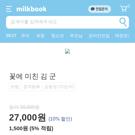
0
BEST
유아
초등
청소년
부모님
온라인전집
매장전집
꽃에 미친 김 군
보림
창작동화
김동성 (지은이)
정가 30,000원
27,000원
(10% 할인)
1,500원 (5% 적립)