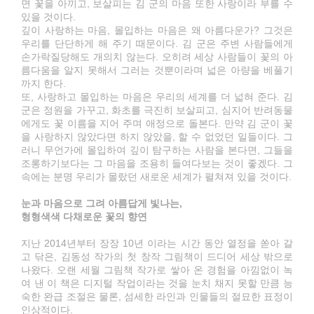
면 꽃을 아끼고, 보살피는 김 군의 마음 또한 사랑이라 부를 수
있을 것이다.
깊이 사랑하는 마음, 몰입하는 마음은 왜 아름다운가? 그것은
우리를 단단하게 해 주기 때문이다. 김 군은 주변 사람들에게
손가락질당해도 개의치 않는다. 오히려 세상 사람들이 꽃의 아
름다움을 알지 못해서 그러는 것뿐이라며 넓은 아량을 베풀기
까지 한다.
또, 사랑하고 몰입하는 마음은 우리의 세계를 더 넓혀 준다. 김
군은 정원을 가꾸고, 화초를 극진히 보살피고, 심지어 반려동물
에게도 꽃 이름을 지어 주며 애정으로 돌본다. 만약 김 군이 꽃
을 사랑하지 않았다면 하지 않았을, 할 수 없었던 일들이다. 그
러니 무언가에 몰입하여 깊이 탐구하는 사람을 본다면, 그들을
조롱하기보다는 그 마음을 조용히 들여다보는 것이 좋겠다. 그
속에는 분명 우리가 몰랐던 새로운 세계가 펼쳐져 있을 것이다.
눈과 마음으로 그려 아름답게 빛나는,
형형색색 다채로운 꽃의 향연
지난 2014년부터 장장 10년 이라는 시간 동안 열정을 쏟아 갈
고 닦은, 김동성 작가의 첫 창작 그림책이 드디어 세상 밖으로
나왔다. 오랜 세월 그림책 작가로 쌓아 온 경험을 아낌없이 녹
여 낸 이 책은 디지털 작업이라는 것을 눈치 채지 못할 만큼 능
숙한 완급 조절은 물론, 섬세한 라인과 인물들의 절묘한 표정이
인상적이다.