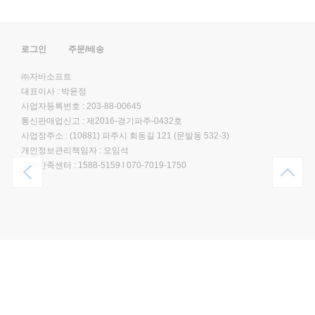
로그인
주문/배송
㈜자바소프트
대표이사 : 박윤정
사업자등록번호 : 203-88-00645
통신판매업신고 : 제2016-경기파주-0432호
사업장주소 : (10881) 파주시 회동길 121 (문발동 532-3)
개인정보관리책임자 : 오임석
고객만족센터 :
1588-5159
l
070-7019-1750