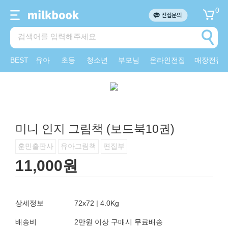
0
BEST
유아
초등
청소년
부모님
온라인전집
매장전집
미니 인지 그림책 (보드북10권)
훈민출판사
유아그림책
편집부
11,000원
상세정보
72x72 | 4.0Kg
배송비
2만원 이상 구매시 무료배송