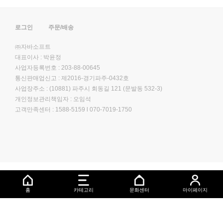
로그인
주문/배송
㈜자바소프트
대표이사 : 박윤정
사업자등록번호 : 203-88-00645
통신판매업신고 : 제2016-경기파주-0432호
사업장주소 : (10881) 파주시 회동길 121 (문발동 532-3)
개인정보관리책임자 : 오임석
고객만족센터 :
1588-5159
l
070-7019-1750
홈
카테고리
문화센터
마이페이지