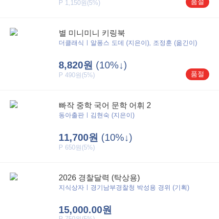
품절
P 1,150원(5%)
별 미니미니 키링북
더클래식ㅣ알퐁스 도데 (지은이), 조정훈 (옮긴이)
8,820원
(10%↓)
품절
P 490원(5%)
빠작 중학 국어 문학 어휘 2
동아출판ㅣ김현숙 (지은이)
11,700원
(10%↓)
P 650원(5%)
2026 경찰달력 (탁상용)
지식상자ㅣ경기남부경찰청 박성용 경위 (기획)
15,000.00원
P 750원(5%)