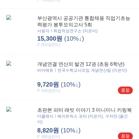
부산광역시 공공기관 통합채용 직업기초능
력평가 봉투모의고사 5회
서원각ㅣ취업적성연구소 (지은이)
15,300원
(10%↓)
P 850원(5%)
개념연결 연산의 발견 12권 (초등 6학년)
비아에듀ㅣ전국수학교사모임 개념연산팀 (지은이)
9,720원
(10%↓)
품절
P 540원(5%)
초판본 피터 래빗 이야기 3 미니미니 키링북
더클래식ㅣ베아트릭스 포터 (지은이), 구자언 (옮긴
이)
8,820원
(10%↓)
품절
P 490원(5%)