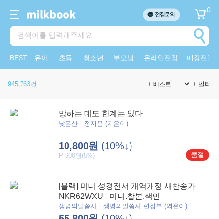
0
BEST
유아
초등
청소년
부모님
온라인전집
매장전집
945,763건
+
+ 필터
망하는 데도 한계는 있다
낮은산ㅣ정지음 (지은이)
10,800원
(10%↓)
품절
P 600원(5%)
[블랙] 미니 성경전서 개역개정 새찬송가
NKR62WXU - 미니.합본.색인
생명의말씀사ㅣ생명의말씀사 편집부 (엮은이)
55,800원
(10%↓)