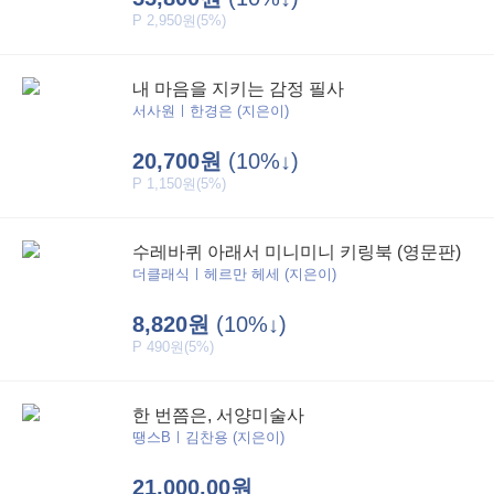
P 2,950원(5%)
내 마음을 지키는 감정 필사
서사원ㅣ한경은 (지은이)
20,700원
(10%↓)
P 1,150원(5%)
수레바퀴 아래서 미니미니 키링북 (영문판)
더클래식ㅣ헤르만 헤세 (지은이)
8,820원
(10%↓)
P 490원(5%)
한 번쯤은, 서양미술사
땡스Bㅣ김찬용 (지은이)
21,000.00원