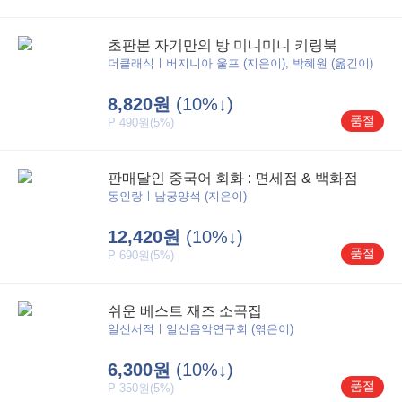
초판본 자기만의 방 미니미니 키링북
더클래식ㅣ버지니아 울프 (지은이), 박혜원 (옮긴이)
8,820원
(10%↓)
품절
P 490원(5%)
판매달인 중국어 회화 : 면세점 & 백화점
동인랑ㅣ남궁양석 (지은이)
12,420원
(10%↓)
품절
P 690원(5%)
쉬운 베스트 재즈 소곡집
일신서적ㅣ일신음악연구회 (엮은이)
6,300원
(10%↓)
품절
P 350원(5%)