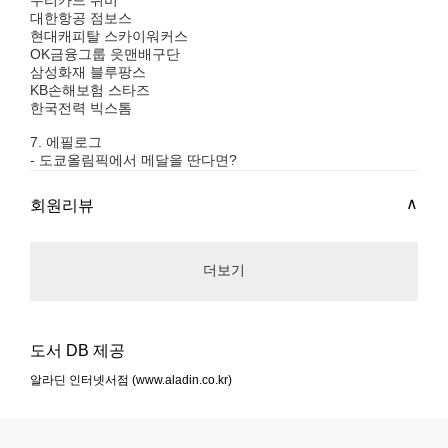
대한항공 점보스
현대캐피탈 스카이워커스
OK금융그룹 읏맨배구단
삼성화재 블루팡스
KB손해보험 스타즈
한국전력 빅스톰
7. 에필로그
- 도쿄올림픽에서 메달을 딴다면?
회원리뷰
더보기
도서 DB 제공
알라딘 인터넷서점 (www.aladin.co.kr)