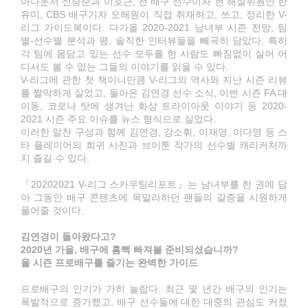
아나운서 신승준과 이호근, 전 배구 선수이자 현 해설위원인 한
유미, CBS 배구기자 오해원이 직접 취재하고, 쓰고, 정리한 V-
리그 가이드북이다. 다가올 2020-2021 남녀부 시즌 전망, 팀
별-선수별 분석과 평, 솔직한 인터뷰들을 빼곡히 담았다. 특히
각 팀에 몸담고 있는 선수 모두를 한 사람도 빠짐없이 실어 어
디서도 볼 수 없는 그들의 이야기를 읽을 수 있다.
V-리그에 관한 첫 책이니만큼 V-리그의 역사와 지난 시즌 리뷰
를 짤막하게 실었고, 돌아온 김연경 선수 소식, 이번 시즌 FA 대
이동, 코로나 탓에 생겨난 화상 트라이아웃 이야기 등 2020-
2021 시즌 주요 이슈를 뉴스 형식으로 실었다.
이러한 알찬 구성과 함께 김연경, 강소휘, 이재영, 이다영 등 스
타 플레이어의 희귀 사진과 브이툰 작가의 선수별 캐리커처까
지 즐길 수 있다.
『20202021 V-리그 스카우팅리포트』는 남녀부를 한 권에 담
아 그동안 배구 콘텐츠에 목말라하던 팬들의 갈증을 시원하게
풀어줄 것이다.
김연경이 돌아왔다고?
2020년 가을, 배구에 흠뻑 빠져볼 준비되셨습니까?
올 시즌 프로배구를 즐기는 완벽한 가이드
프로배구의 인기가 가히 놀랍다. 최근 몇 년간 배구의 인기는
폭발적으로 증가했고, 배구 선수들에 대한 대중의 관심도 커졌