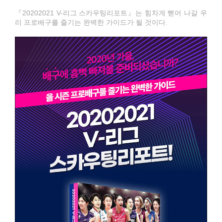
『20202021 V-리그 스카우팅리포트』는 힘차게 뻗어 나갈 우
리 프로배구를 즐기는 완벽한 가이드가 될 것이다.