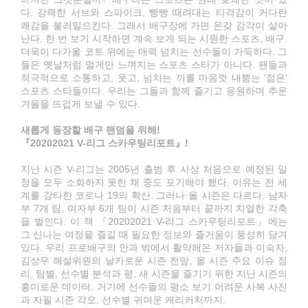
다. 강력한 서브와 스파이크, 빵빵 때려대는 타격감이 커다란
쾌감을 불러일으킨다. 그래서 배구장에 가면 온갖 감각이 살아
난다. 한 번 보기 시작하면 계속 보게 되는 시원한 스포츠, 배구.
더욱이 다가올 코트 위에는 매력 넘치는 선수들이 가득하다. 그
들은 옛날처럼 멀게만 느껴지는 스포츠 스타가 아니다. 팬들과
적극적으로 소통하고, 웃고, 넘치는 끼를 마음껏 내뿜는 '젊은'
스포츠 스타들이다. 우리는 그들과 함께 즐기고 응원하며 추운
겨울을 뜨겁게 보낼 수 있다.
새롭게 등장할 배구 팬덤을 위해!
『20202021 V-리그 스카우팅리포트』!
지난 시즌 V-리그는 2005년 출범 후 사상 처음으로 예정된 일
정을 모두 소화하지 못한 채 중도 포기해야 했다. 이유는 전 세
계를 강타한 코로나 19의 확산. 그러나 올 시즌은 다르다. 남자
부 7개 팀, 여자부 6개 팀이 시즌 처음부터 끝까지 치열한 각축
을 벌인다. 이 책 『20202021 V-리그 스카우팅리포트』에는
그 신나는 여정을 즐길 때 필요한 정보와 즐거움이 풍성히 담겨
있다. 우리 프로배구의 안과 밖에서 활약해온 저자들과 이숙자,
김상우 해설위원의 날카로운 시즌 전망, 올 시즌 주요 이슈 정
리, 팀별, 선수별 분석과 평, 새 시즌을 즐기기 위한 지난 시즌의
흥미로운 데이터. 거기에 선수들의 평소 보기 어려운 사복 사진
과 자필 시즌 각오, 선수별 귀여운 캐리커처까지.