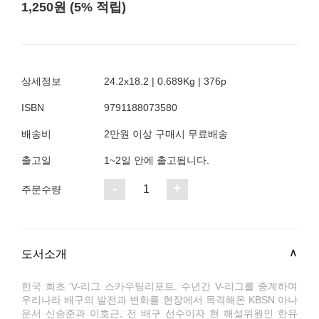
1,250원 (5% 적립)
상세정보
24.2x18.2 | 0.689Kg | 376p
ISBN
9791188073580
배송비
2만원 이상 구매시 무료배송
출고일
1~2일 안에 출고됩니다.
-
+
1
주문수량
도서소개
한국 최초 'V-리그 스카우팅리포트. 수년간 V-리그를 중계하며
우리나라 배구의 발전과 변화를 현장에서 목격해온 KBSN 아나
운서 신승준과 이호근, 전 배구 선수이자 현 해설위원인 한유