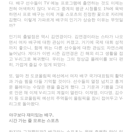
다. 배구 선수들이 TV 예능 프로그램에 출연하는 것도 이제는
전혀 어색하지 않다. V-리그 중계의 평균 시청률도 1%에 육박
하면서 프로 배구는 이제 겨울 스포츠의 진정한 꽃으로 자리매
김했다. 이렇게 가파르게 배구의 인기가 상승한 이유는 무엇일
까?
인기의 출발점은 역시 김연경이다. 김연경이라는 스타가 나오
면서 여자 배구에 대한 관심이 커졌고, 거기에 국제 대회 성적
까지 좋으니, 함께 뛰는 다른 선수들에 대한 관심도 자연스레
늘어났다. 게다가 이번 시즌 김연경은 긴 해외 리그 생활을 접
고 V-리그로 복귀했다. 우리는 그의 정상급 플레이를 보다 편
히, 가깝게 즐길 수 있게 되었다.
또, 얼마 전 도쿄올림픽 예선에서 여자 배구 국가대표팀의 활약
과 가슴 뜀을 다들 기억할 것이다. 선수들의 열정 넘치고 흥겨
운 플레이는 수많은 팬을 즐겁게 했다. 그 기운과 기쁨을 그대
로 안은 채 이제 V-리그의 계절이 열린다. 이재영, 이다영, 김수
지 등 도쿄올림픽 예선의 주역들이 올림픽을 잠시 접어두고 V-
리그로 돌아왔다.
야구보다 재미있는 배구,
시간 가는 줄 모르는 스포츠
하지만 그것뿐일까? 배구라는 스포츠는 원래 호쾌한 맛이 있