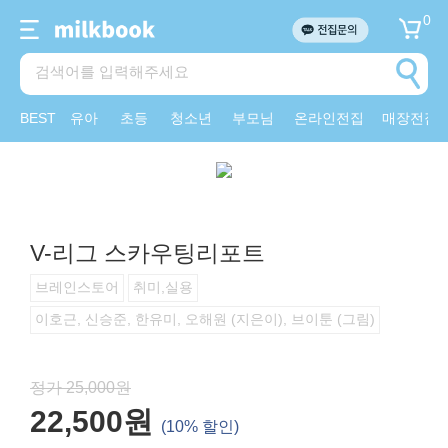
0
BEST
유아
초등
청소년
부모님
온라인전집
매장전집
V-리그 스카우팅리포트
브레인스토어
취미,실용
이호근, 신승준, 한유미, 오해원 (지은이), 브이툰 (그림)
정가 25,000원
22,500원
(10% 할인)