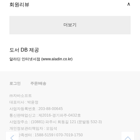
회원리뷰
더보기
도서 DB 제공
알라딘 인터넷서점 (www.aladin.co.kr)
로그인
주문/배송
㈜자바소프트
대표이사 : 박윤정
사업자등록번호 : 203-88-00645
통신판매업신고 : 제2016-경기파주-0432호
사업장주소 : (10881) 파주시 회동길 121 (문발동 532-3)
개인정보관리책임자 : 오임석
고객만족센터 :
1588-5159
l
070-7019-1750