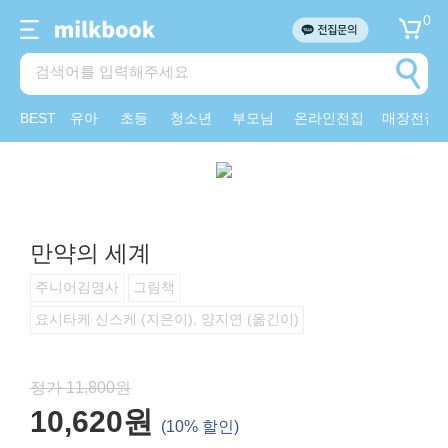
0
BEST
유아
초등
청소년
부모님
온라인전집
매장전집
만약의 세계
주니어김영사
그림책
요시타케 신스케 (지은이), 양지연 (옮긴이)
정가 11,800원
10,620원
(10% 할인)