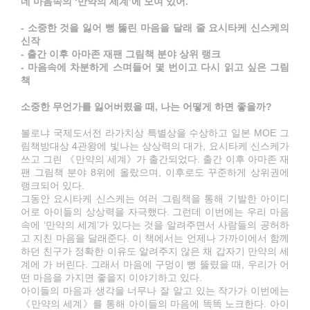
네 마음속의 ‘만약의 세계’에 모여 있어.
- 소중한 것을 잃어 뻥 뚫린 마음을 달래 줄 요시타케 신스케의
신작
- 출간 이후 아마존 재팬 그림책 분야 상위 랭크
- 마음속에 차분하게 스며들어 몇 번이고 다시 읽고 싶은 그림
책
소중한 무언가를 잃어버렸을 때, 나는 어떻게 하면 좋을까?
볼로냐 국제도서전 라가치상 특별상을 수상하고 일본 MOE 그
림책방대상 4관왕에 빛나는 상상력의 대가, 요시타케 신스케가
쓰고 그린 《만약의 세계》가 출간되었다. 출간 이후 아마존 재
팬 그림책 분야 8위에 올랐으며, 이후로도 꾸준하게 상위권에
랭크되어 있다.
그동안 요시타케 신스케는 여러 그림책을 통해 기발한 아이디
어로 아이들의 상상력을 자극했다. 그런데 이번에는 우리 마음
속에 ‘만약의 세계’가 있다는 것을 알려주면서 사람들의 공허하
고 지친 마음을 달래준다. 이 책에서는 언제나 가까이에서 함께
하던 친구가 정확한 이유도 알려주지 않은 채 갑자기 만약의 세
계에 가 버린다. 그래서 마음에 구멍이 뻥 뚫렸을 때, 우리가 어
떤 마음을 가지면 좋을지 이야기하고 있다.
아이들의 마음과 생각을 너무나 잘 알고 있는 작가가 이번에는
《만약의 세계》를 통해 아이들의 마음에 똑똑 노크한다. 아이