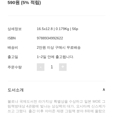
590원 (5% 적립)
상세정보
16.5x12.8 | 0.179Kg | 56p
ISBN
9788934992622
배송비
2만원 이상 구매시 무료배송
출고일
1~2일 안에 출고됩니다.
-
+
1
주문수량
도서소개
볼로냐 국제도서전 라가치상 특별상을 수상하고 일본 MOE 그
림책방대상 4관왕에 빛나는 상상력의 대가, 요시타케 신스케가
쓰고 그렸다. 출간 이후 아마존 재팬 그림책 분야 8위에 올랐으