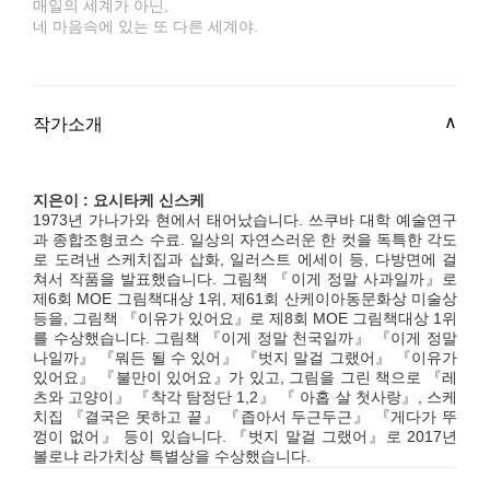
매일의 세계가 아닌,
네 마음속에 있는 또 다른 세계야.
작가소개
지은이 : 요시타케 신스케
1973년 가나가와 현에서 태어났습니다. 쓰쿠바 대학 예술연구
과 종합조형코스 수료. 일상의 자연스러운 한 컷을 독특한 각도
로 도려낸 스케치집과 삽화, 일러스트 에세이 등, 다방면에 걸
쳐서 작품을 발표했습니다. 그림책 『이게 정말 사과일까』로
제6회 MOE 그림책대상 1위, 제61회 산케이아동문화상 미술상
등을, 그림책 『이유가 있어요』로 제8회 MOE 그림책대상 1위
를 수상했습니다. 그림책 『이게 정말 천국일까』 『이게 정말
나일까』 『뭐든 될 수 있어』 『벗지 말걸 그랬어』 『이유가
있어요』 『불만이 있어요』가 있고, 그림을 그린 책으로 『레
츠와 고양이』 『착각 탐정단 1,2』 『 아홉 살 첫사랑』, 스케
치집 『결국은 못하고 끝』 『좁아서 두근두근』 『게다가 뚜
껑이 없어』 등이 있습니다. 『벗지 말걸 그랬어』로 2017년
볼로냐 라가치상 특별상을 수상했습니다.