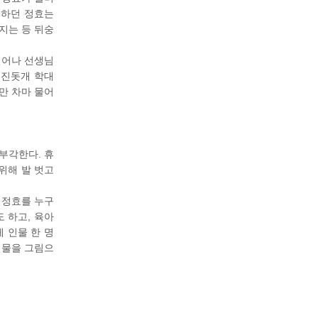
경하던 정효는
지는 등 뒤숭
일어나 선생님
 진돗개 학대
만 차마 물어
부각한다. 휴
위해 발 벗고
 정효를 누구
 하고, 육아
 인물 한 명
인물을 그림으