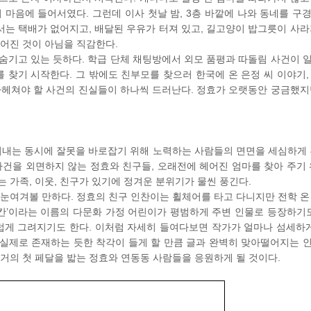
 마음에 들어서였다. 그런데 이사 첫날 밤, 3층 바깥에 나와 동네를 구
는 택배가 없어지고, 배달된 우유가 터져 있고, 길고양이 밥그릇이 사라
벌어진 것이 아님을 직감한다.
숨기고 있는 듯하다. 학급 단체 채팅방에서 외모 품평과 따돌림 사건이 
찾기 시작한다. 그 밖에도 친부모를 찾으러 한국에 온 은정 씨 이야기,
파헤쳐야 할 사건의 진실들이 하나씩 드러난다. 정효가 오랫동안 궁금했지
내는 동시에 잘못을 바로잡기 위해 노력하는 사람들의 면면을 세심하게 
사건을 외면하지 않는 정효와 친구들, 오래전에 헤어진 엄마를 찾아 주기 
 가족, 이웃, 친구가 있기에 정겨운 분위기가 물씬 풍긴다.
 눈여겨볼 만하다. 정효의 친구 인찬이는 휠체어를 타고 다니지만 전학 온
 칸’이라는 이름의 다문화 가정 어린이가 평범하게 주변 인물로 등장하기도
게 그려지기도 한다. 이처럼 자세히 들여다보면 작가가 얼마나 섬세하게
치 실제로 존재하는 듯한 착각이 들게 할 만큼 글과 완벽히 맞아떨어지는 
전거의 첫 페달을 밟는 정효와 연동동 사람들을 응원하게 될 것이다.