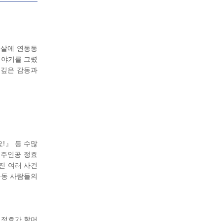
 살에 연동동
이야기를 그렸
 깊은 감동과
!』 등 수많
 주인공 정효
진 여러 사건
동동 사람들의
 정효가 할머