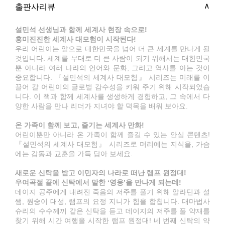
출판사리뷰
설민석 선생님과 함께 세계사 현장 속으로!
흥미진진한 세계사 대모험이 시작된다!
우리 어린이는 앞으로 대한민국을 넘어 더 큰 세계를 만나게 될
것입니다. 세계를 무대로 더 큰 사람이 되기 위해서는 대한민국
뿐 아니라 여러 나라의 언어와 문화, 그리고 역사를 아는 것이
중요합니다. 『설민석의 세계사 대모험』 시리즈는 미래를 이
끌어 갈 어린이의 글로벌 감수성을 키워 주기 위해 시작되었습
니다. 이 책과 함께 세계사를 생생하게 경험하고, 그 속에서 다
양한 사람을 만나 리더가 지녀야 할 덕목을 배워 보아요.
온 가족이 함께 보고, 즐기는 세계사 만화!
어린이뿐만 아니라 온 가족이 함께 즐길 수 있는 안심 콘텐츠!
『설민석의 세계사 대모험』 시리즈로 머리에는 지식을, 가슴
에는 감동과 교훈을 가득 담아 보세요.
새로운 신탁을 받고 이민자의 나라로 떠난 램프 원정대!
우여곡절 끝에 신탁에서 말한 ‘영웅’을 만나게 되는데!
데이지 공주에게 내려진 죽음의 저주를 풀기 위해 알라딘과 설
쌤, 원숭이 대성, 램프의 요정 지니가 힘을 합칩니다. 대마법사
슈리의 수수께끼 같은 신탁을 듣고 데이지의 저주를 풀 약재를
찾기 위해 시간 여행을 시작한 램프 원정대! 네 번째 신탁의 약