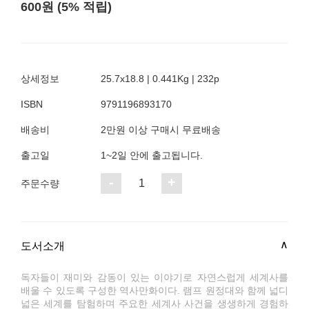
600원 (5% 적립)
상세정보
25.7x18.8 | 0.441Kg | 232p
ISBN
9791196893170
배송비
2만원 이상 구매시 무료배송
출고일
1~2일 안에 출고됩니다.
-
+
1
주문수량
도서소개
독자들이 재미와 감동이 있는 이야기로 자연스럽게 세계사를
배울 수 있도록 구성한 역사만화이다. 램프 원정대와 함께 넓디
넓은 세계를 탐험하며 주요한 세계사 사건을 생생하게 경험하