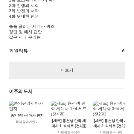
1화 보스턴에서의 티 파티
2화 전쟁의 시작
3화 반전의 서막
4화 위대한 탄생
술술 풀리는 세계사 퀴즈
정답 및 예시 답안
같은 시대 우리는
회원리뷰
더보기
이주의 도서
중앙유라시아사 편지
[세트] 용선생 만화 세
[세트] 용선생 만화 세
책과함께어린이
계사 1~4 세트 (전4권)
계사 3~4 세트 (전2권)
사회평론주니어
사회평론주니어