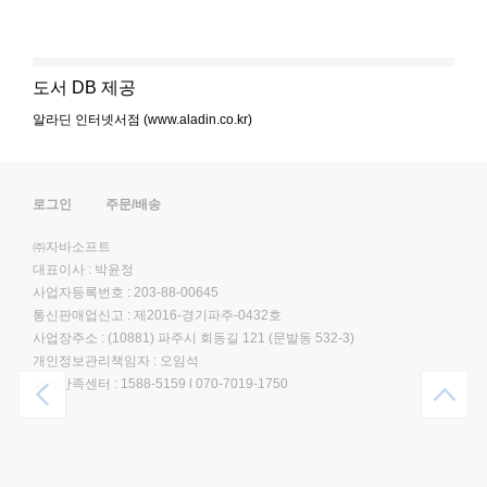
도서 DB 제공
알라딘 인터넷서점 (www.aladin.co.kr)
로그인
주문/배송
㈜자바소프트
대표이사 : 박윤정
사업자등록번호 : 203-88-00645
통신판매업신고 : 제2016-경기파주-0432호
사업장주소 : (10881) 파주시 회동길 121 (문발동 532-3)
개인정보관리책임자 : 오임석
고객만족센터 :
1588-5159
l
070-7019-1750