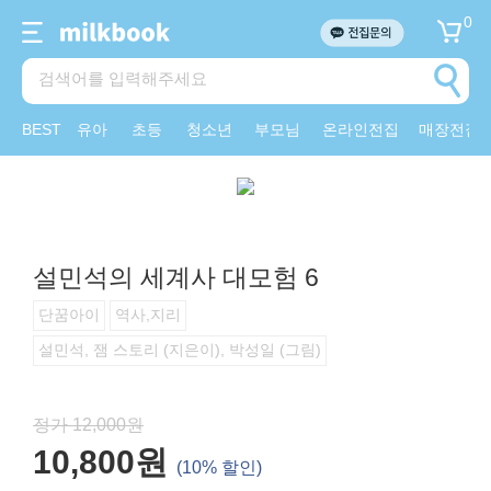
0
BEST
유아
초등
청소년
부모님
온라인전집
매장전집
설민석의 세계사 대모험 6
단꿈아이
역사,지리
설민석, 잼 스토리 (지은이), 박성일 (그림)
정가 12,000원
10,800원
(10% 할인)