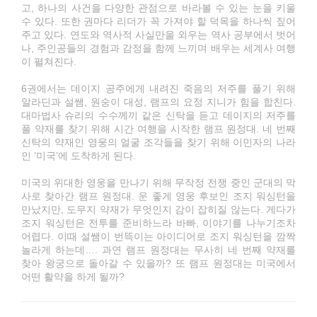
고, 하나의 사건을 다양한 관점으로 바라볼 수 있는 눈을 키울
수 있다. 또한 권마다 리더가 꼭 가져야 할 덕목을 하나씩 짚어
주고 있다. 연도와 역사적 사실만을 외우는 역사 공부에서 벗어
나, 주인공들의 경험과 감정을 함께 느끼며 배우는 세계사 여행
이 펼쳐진다.
6권에서는 데이지 공주에게 내려진 죽음의 저주를 풀기 위해
알라딘과 설쌤, 원숭이 대성, 램프의 요정 지니가 힘을 합친다.
대마법사 슈리의 수수께끼 같은 신탁을 듣고 데이지의 저주를
풀 약재를 찾기 위해 시간 여행을 시작한 램프 원정대. 네 번째
신탁의 약재인 영웅의 얼굴 조각들을 찾기 위해 이민자의 나라
인 ‘미국’에 도착하게 된다.
미국의 위대한 영웅을 만나기 위해 무작정 전쟁 중인 군대의 막
사로 찾아간 램프 원정대. 운 좋게 영웅 후보인 조지 워싱턴을
만났지만, 도무지 약재가 무엇인지 감이 잡히질 않는다. 게다가
조지 워싱턴은 전투를 준비하느라 바빠, 이야기를 나누기조차
어렵다. 이때 설쌤이 번뜩이는 아이디어로 조지 워싱턴을 깜짝
놀라게 하는데…. 과연 램프 원정대는 무사히 네 번째 약재를
찾아 왕궁으로 돌아갈 수 있을까? 또 램프 원정대는 미국에서
어떤 활약을 하게 될까?