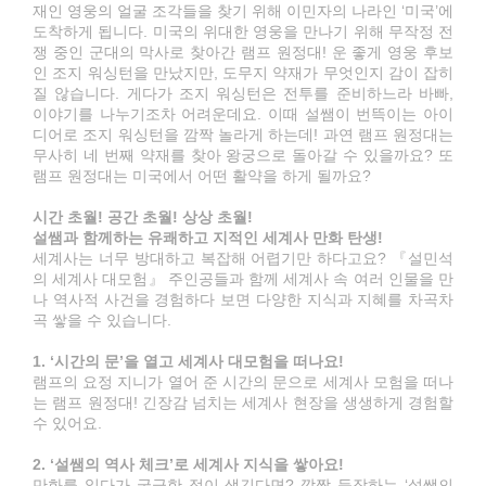
재인 영웅의 얼굴 조각들을 찾기 위해 이민자의 나라인 ‘미국’에
도착하게 됩니다. 미국의 위대한 영웅을 만나기 위해 무작정 전
쟁 중인 군대의 막사로 찾아간 램프 원정대! 운 좋게 영웅 후보
인 조지 워싱턴을 만났지만, 도무지 약재가 무엇인지 감이 잡히
질 않습니다. 게다가 조지 워싱턴은 전투를 준비하느라 바빠,
이야기를 나누기조차 어려운데요. 이때 설쌤이 번뜩이는 아이
디어로 조지 워싱턴을 깜짝 놀라게 하는데! 과연 램프 원정대는
무사히 네 번째 약재를 찾아 왕궁으로 돌아갈 수 있을까요? 또
램프 원정대는 미국에서 어떤 활약을 하게 될까요?
시간 초월! 공간 초월! 상상 초월!
설쌤과 함께하는 유쾌하고 지적인 세계사 만화 탄생!
세계사는 너무 방대하고 복잡해 어렵기만 하다고요? 『설민석
의 세계사 대모험』 주인공들과 함께 세계사 속 여러 인물을 만
나 역사적 사건을 경험하다 보면 다양한 지식과 지혜를 차곡차
곡 쌓을 수 있습니다.
1. ‘시간의 문’을 열고 세계사 대모험을 떠나요!
램프의 요정 지니가 열어 준 시간의 문으로 세계사 모험을 떠나
는 램프 원정대! 긴장감 넘치는 세계사 현장을 생생하게 경험할
수 있어요.
2. ‘설쌤의 역사 체크’로 세계사 지식을 쌓아요!
만화를 읽다가 궁금한 점이 생긴다면? 깜짝 등장하는 ‘설쌤의