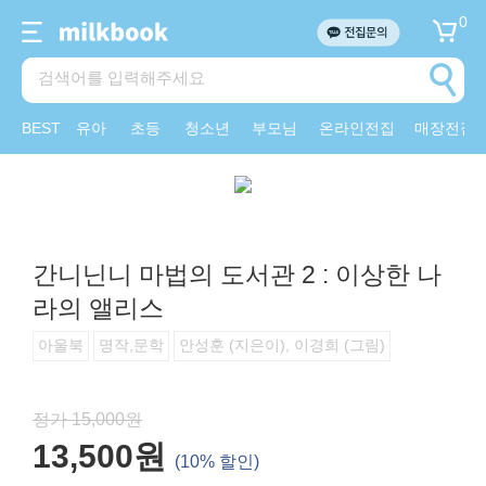
0
BEST
유아
초등
청소년
부모님
온라인전집
매장전집
간니닌니 마법의 도서관 2 : 이상한 나
라의 앨리스
아울북
명작,문학
안성훈 (지은이), 이경희 (그림)
정가 15,000원
13,500원
(10% 할인)