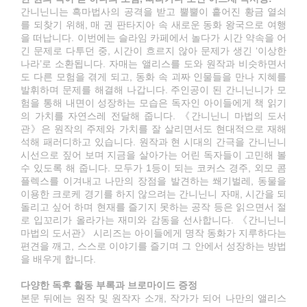
간니닌니는 흑마법사의 공격을 받고 뿔뿔이 흩어진 황금 열쇠
를 되찾기 위해, 매 권 판타지아 속 새로운 동화 왕국으로 여행
을 떠납니다. 이번에는 슬라임 카페에서 놀다가 시간 약속을 어
긴 문제로 다투던 중, 시간이 흐르지 않아 문제가 생긴 ‘이상한
나라’로 소환됩니다. 자매는 앨리스를 도와 원작과 비슷하면서
도 다른 모험을 겪게 되고, 동화 속 괴짜 인물들을 만나 지혜를
발휘하며 문제를 해결해 나갑니다. 주인공이 된 간니닌니가 모
험을 통해 내면이 성장하는 모습은 독자인 아이들에게 책 읽기
의 가치를 자연스레 전달해 줍니다. 《간니닌니 마법의 도서
관》은 원작의 주제와 가치를 잘 살리면서도 현대적으로 재해
석해 패러디하고 있습니다. 원작과 현 시대의 간극을 간니닌니
시선으로 짚어 보며 지금을 살아가는 어린 독자들이 고민해 볼
수 있도록 해 줍니다. 모두가 1등이 되는 코커스 경주, 외모 콤
플렉스를 이겨내고 나만의 장점을 발견하는 쐐기벌레, 동물을
이용한 크로케 경기를 하지 않으려는 간니닌니 자매, 시간을 되
돌리고 싶어 하며 현재를 즐기지 못하는 공작 등은 읽으면서 절
로 입꼬리가 올라가는 재미와 감동을 선사합니다. 《간니닌니
마법의 도서관》 시리즈는 아이들에게 명작 동화가 지루하다는
편견을 깨고, 스스로 이야기를 즐기며 그 안에서 성장하는 방법
을 배우게 합니다.
다양한 독후 활동 부록과 브로마이드 증정
본문 뒤에는 원작 및 원작자 소개, 작가가 되어 나만의 앨리스