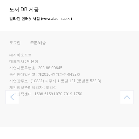
도서 DB 제공
알라딘 인터넷서점 (www.aladin.co.kr)
로그인
주문/배송
㈜자바소프트
대표이사 : 박윤정
사업자등록번호 : 203-88-00645
통신판매업신고 : 제2016-경기파주-0432호
사업장주소 : (10881) 파주시 회동길 121 (문발동 532-3)
개인정보관리책임자 : 오임석
고객만족센터 :
1588-5159
l
070-7019-1750