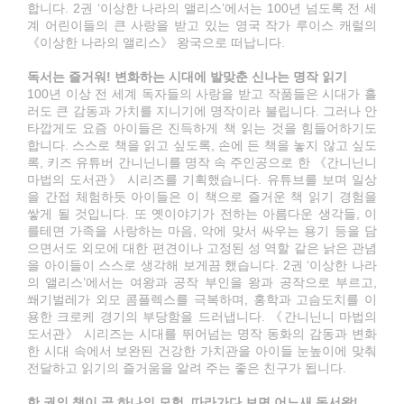
합니다. 2권 ‘이상한 나라의 앨리스’에서는 100년 넘도록 전 세
계 어린이들의 큰 사랑을 받고 있는 영국 작가 루이스 캐럴의
《이상한 나라의 앨리스》 왕국으로 떠납니다.
독서는 즐거워! 변화하는 시대에 발맞춘 신나는 명작 읽기
100년 이상 전 세계 독자들의 사랑을 받고 작품들은 시대가 흘
러도 큰 감동과 가치를 지니기에 명작이라 불립니다. 그러나 안
타깝게도 요즘 아이들은 진득하게 책 읽는 것을 힘들어하기도
합니다. 스스로 책을 읽고 싶도록, 손에 든 책을 놓지 않고 싶도
록, 키즈 유튜버 간니닌니를 명작 속 주인공으로 한 《간니닌니
마법의 도서관》 시리즈를 기획했습니다. 유튜브를 보며 일상
을 간접 체험하듯 아이들은 이 책으로 즐거운 책 읽기 경험을
쌓게 될 것입니다. 또 옛이야기가 전하는 아름다운 생각들, 이
를테면 가족을 사랑하는 마음, 악에 맞서 싸우는 용기 등을 담
으면서도 외모에 대한 편견이나 고정된 성 역할 같은 낡은 관념
을 아이들이 스스로 생각해 보게끔 했습니다. 2권 ‘이상한 나라
의 앨리스’에서는 여왕과 공작 부인을 왕과 공작으로 부르고,
쐐기벌레가 외모 콤플렉스를 극복하며, 홍학과 고슴도치를 이
용한 크로케 경기의 부당함을 드러냅니다. 《간니닌니 마법의
도서관》 시리즈는 시대를 뛰어넘는 명작 동화의 감동과 변화
한 시대 속에서 보완된 건강한 가치관을 아이들 눈높이에 맞춰
전달하고 읽기의 즐거움을 알려 주는 좋은 친구가 됩니다.
한 권의 책이 곧 하나의 모험, 따라가다 보면 어느새 독서왕!