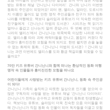
요즘 아이들의 친근하고 편안한 일상을 보여 주며 많은 사랑을
받는 유튜브 채널 ‘간니닌니 다이어리’. 간니와 닌니가 이번엔
동화의 주인공이 되었어요! 피터 팬, 앨리스, 알라딘, 도로시까
지 이름만 들어도 알 만한 명작 주인공들과 친구가 되어 동화
나라를 여행해요. 책보다 슬라임과 유튜브가 더 익숙한 어린이
친구들에게 《간니닌니 마법의 도서관》 시리즈는 책 읽기가
얼마나 즐겁고 신나는지 알려 준답니다. 두 번째 편인 ‘이상한
나라의 앨리스’에서 간니닌니는 뒤죽박죽 이상한 나라로 떠나
요. 앨리스를 따라 괴짜 캐릭터들을 만나고, 몸집이 커졌다 작
아졌다 흥미진진한 모험을 하게 되지요. 한번 펼치면 손을 놓을
수 없는 화제의 동화, 《간니닌니 마법의 도서관》! 간니와 닌
니는 과연 이번에도 앨리스를 도와 황금 책갈피를 되찾을 수 있
을까요?
70만 키즈 유튜버 간니닌니와 함께 떠나는 환상적인 동화 여행
명작 속 인물들과 흥미진진한 모험을 떠나요
어린이들에게 사랑받는 키즈 유튜버 간니닌니, 동화 속 주인공
이 되다!
간니닌니 가족의 솔직하고 따뜻한 일상으로 인기를 얻으며 수
많은 구독자의 사랑을 받는 유튜브 채널 ‘간니닌니 다이어리’.
간니닌니가 전하는 순수하고 유쾌한 감동이 동화로 탄생했습니
다. 책보다는 유튜브, 슬라임이 더욱 친숙한 요즘 아이들을 위
해 간니닌니가 직접 동화 속 인물이 되어 독자들을 이끌고 모험