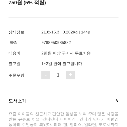
750원 (5% 적립)
상세정보
21.8x15.3 | 0.202Kg | 144p
ISBN
9788950985882
배송비
2만원 이상 구매시 무료배송
출고일
1~2일 안에 출고됩니다.
-
+
1
주문수량
도서소개
요즘 아이들의 친근하고 편안한 일상을 보여 주며 많은 사랑을
받는 유튜브 채널 ‘간니닌니 다이어리’. 간니와 닌니가 이번엔
동화의 주인공이 되었다. 피터 팬, 앨리스, 알라딘, 도로시까지