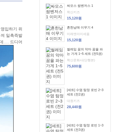
싸모스 쌈벤저스 1
학산키즈
15,120원
흔한남매 이무기 4
 영입하기 위
미래엔아이세움
빠져 일촉즉발
15,120원
데…. 드디어
썰레임 꿈의 악마 꿈을 파
는 가게 1~5 세트 (전5권)
학산문화사(단행본)
75,600원
[세트] 수염 탐정 로빈 2~3
세트 (전2권)
대원키즈
28,440원
[세트] 수염 탐정 로빈 1~3
세트 (전3권)