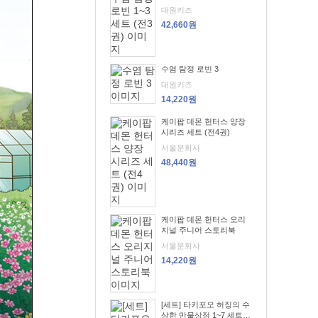
대원키즈
42,660원
수염 탐정 로빈 3
대원키즈
14,220원
케이팝 데몬 헌터스 양장
시리즈 세트 (전4권)
서울문화사
48,440원
케이팝 데몬 헌터스 오리
지널 주니어 스토리북
서울문화사
14,220원
[세트] 타키포오 허징의 수
상한 만물상점 1~7 세트