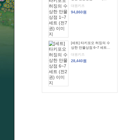
(전7권)
대원키즈
94,860원
[세트] 타키포오 허징의 수
상한 만물상점 6~7 세트
(전2권)
대원키즈
28,440원