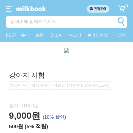
0
BEST
유아
초등
청소년
부모님
온라인전집
매장전집
강아지 시험
해와나무
명작,문학
이묘신 (지은이), 강은옥 (그림)
정가 10,000원
9,000원
(10% 할인)
500원 (5% 적립)