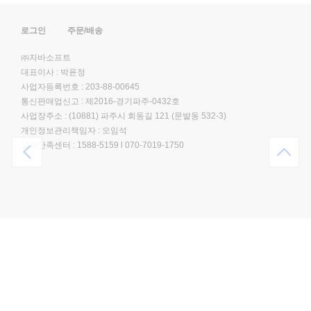
로그인
주문/배송
㈜자바소프트
대표이사 : 박윤정
사업자등록번호 : 203-88-00645
통신판매업신고 : 제2016-경기파주-0432호
사업장주소 : (10881) 파주시 회동길 121 (문발동 532-3)
개인정보관리책임자 : 오임석
고객만족센터 :
1588-5159
l
070-7019-1750