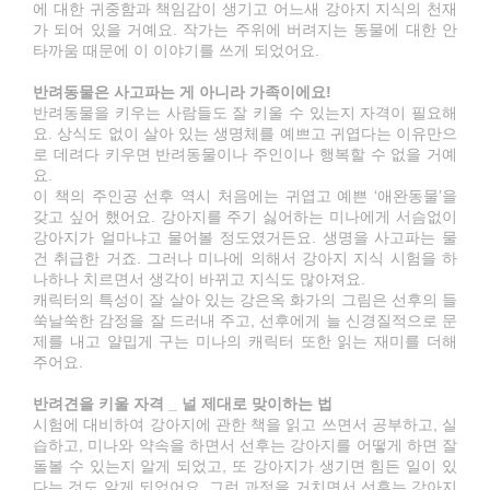
에 대한 귀중함과 책임감이 생기고 어느새 강아지 지식의 천재
가 되어 있을 거예요. 작가는 주위에 버려지는 동물에 대한 안
타까움 때문에 이 이야기를 쓰게 되었어요.
반려동물은 사고파는 게 아니라 가족이에요!
반려동물을 키우는 사람들도 잘 키울 수 있는지 자격이 필요해
요. 상식도 없이 살아 있는 생명체를 예쁘고 귀엽다는 이유만으
로 데려다 키우면 반려동물이나 주인이나 행복할 수 없을 거예
요.
이 책의 주인공 선후 역시 처음에는 귀엽고 예쁜 ‘애완동물’을
갖고 싶어 했어요. 강아지를 주기 싫어하는 미나에게 서슴없이
강아지가 얼마냐고 물어볼 정도였거든요. 생명을 사고파는 물
건 취급한 거죠. 그러나 미나에 의해서 강아지 지식 시험을 하
나하나 치르면서 생각이 바뀌고 지식도 많아져요.
캐릭터의 특성이 잘 살아 있는 강은옥 화가의 그림은 선후의 들
쑥날쑥한 감정을 잘 드러내 주고, 선후에게 늘 신경질적으로 문
제를 내고 얄밉게 구는 미나의 캐릭터 또한 읽는 재미를 더해
주어요.
반려견을 키울 자격 _ 널 제대로 맞이하는 법
시험에 대비하여 강아지에 관한 책을 읽고 쓰면서 공부하고, 실
습하고, 미나와 약속을 하면서 선후는 강아지를 어떻게 하면 잘
돌볼 수 있는지 알게 되었고, 또 강아지가 생기면 힘든 일이 있
다는 것도 알게 되었어요. 그런 과정을 거치면서 선후는 강아지