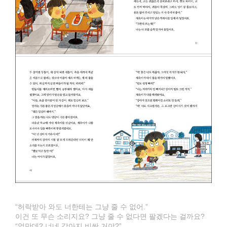
“허락받아 와도 너한테는 그냥 줄 수 없어.”
이건 또 무슨 소리지요? 그냥 줄 수 없다면 팔겠다는 걸까요?
“얼만데? 너네 강아지 비싼 거야?”