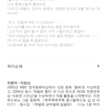
나는 퉁명스럽게 물었어요.
“아이고 얘들아, 강아지 듣겠다. 생명은 돈으로 값을 매기는 게
아니야.”
“저기, 시험에 어떤 거 나오는지······.”
미나 눈치를 보느라 내 말소리는 점점 작아졌어요.
“그건 미리 알려 줄 수 없지. 이거 시험이라고 했잖아.”
“우리 선생님도 뭐 나온다고 미리 알려 주잖아. 그러니까······.”
미나가 내 말을 뚝 잘랐어요.
“내 맘대로 할 거야! 이건 내가 내는 문제잖아.”
작가소개
지은이 : 이묘신
2002년 MBC 창작동화대상에서 단편 동화 '꽃배'로 수상하였
고, 2005년 동시 '애벌레 흉터' 외 다섯 편으로 제3회 푸른문학
상 ‘새로운 시인상’을 수상하면서 작품 활동을 시작했어요. 지은
책으로는 그림 동화책 《후루룩후루룩 콩나물죽으로 십 년 버
티기》, 동시집 《책벌레 공부벌레 일벌레》 《너는 1등 하지