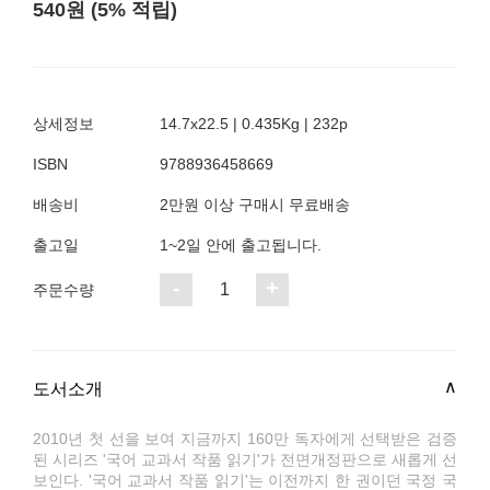
540원 (5% 적립)
상세정보
14.7x22.5 | 0.435Kg | 232p
ISBN
9788936458669
배송비
2만원 이상 구매시 무료배송
출고일
1~2일 안에 출고됩니다.
-
+
1
주문수량
도서소개
2010년 첫 선을 보여 지금까지 160만 독자에게 선택받은 검증
된 시리즈 '국어 교과서 작품 읽기'가 전면개정판으로 새롭게 선
보인다. '국어 교과서 작품 읽기'는 이전까지 한 권이던 국정 국