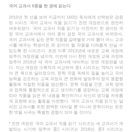
국어 교과서 9종을 한 권에 읽는다
2010년 첫 선을 보여 지금까지 160만 독자에게 선택받은 검증
된 시리즈 ‘국어 교과서 작품 읽기’가 전면 개정판으로 완전히
새로워졌다. ‘국어 교과서 작품 읽기’는 이전까지 한 권이던 국
정 국어 교과서에서 여러 종의 검정 국어 교과서로 바뀌면서,
국어 교과서에 실린 문학 작품을 갈래별로 가려 뽑아 어느 교과
서를 배우는 학생이든 꼭 읽어야 할 작품을 다채롭게 만날 수
있도록 한 시리즈다. 초판 이후 2013년에 새로운 교육 과정에
맞추어 개정판을 냈으며, 이번에 다시 한번 개정된 교육 과정에
맞추어 2018년 새 국어 교과서에 대비하는 전면 개정판을 낸
다. 지난 개정판 수록작과 비교하여 중1 시리즈는 76%가 바뀌
어 큰 폭으로 달라졌으며, 문학 작품 독해의 질을 높이고 국어
능력을 강조하는 교육 과정의 큰 변화에 발맞추어 창의 융합형
활동에 적절한 작품을 엄선했다. 문학 작품을 인문, 과학 영역
과 접목해 통합적으로 읽고 생각하기를 권장하는 교육 과정에
따라 작품을 읽은 뒤 내용을 확인하거나 자신의 생각을 자유롭
게 표현해 보는 활동을 마련했다. ‘국어 교과서 작품 읽기’는 달
라진 교과서를 위한 완벽한 대비일 뿐 아니라 문학이라는 든든
한 벗을 사귀는 특별한 경험이 되어 줄 것이다.
* 전면 개정판 ‘국어 교과서 작품 읽기’ 시리즈는 새 교과서가 개
발되는 시기에 맞추어 중2 시리즈는 2018년, 중3 시리즈는