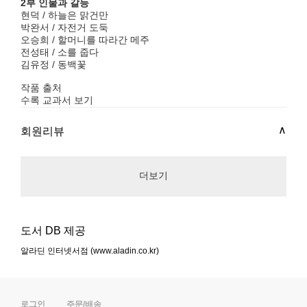
2부 인물과 갈등
현덕 / 하늘은 맑건만
박완서 / 자전거 도둑
오승희 / 할머니를 따라간 메주
전성태 / 소를 줍다
김유정 / 동백꽃
작품 출처
수록 교과서 보기
회원리뷰
더보기
도서 DB 제공
알라딘 인터넷서점 (www.aladin.co.kr)
로그인
주문/배송