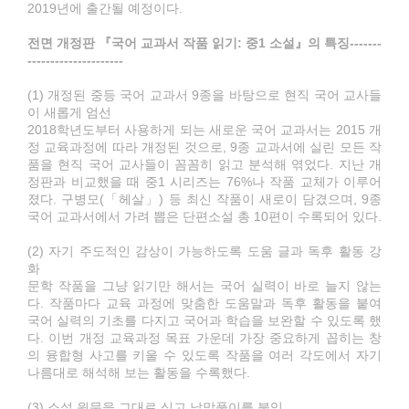
2019년에 출간될 예정이다.
전면 개정판 『국어 교과서 작품 읽기: 중1 소설』의 특징-------
---------------------
(1) 개정된 중등 국어 교과서 9종을 바탕으로 현직 국어 교사들
이 새롭게 엄선
2018학년도부터 사용하게 되는 새로운 국어 교과서는 2015 개
정 교육과정에 따라 개정된 것으로, 9종 교과서에 실린 모든 작
품을 현직 국어 교사들이 꼼꼼히 읽고 분석해 엮었다. 지난 개
정판과 비교했을 때 중1 시리즈는 76%나 작품 교체가 이루어
졌다. 구병모(「헤살」) 등 최신 작품이 새로이 담겼으며, 9종
국어 교과서에서 가려 뽑은 단편소설 총 10편이 수록되어 있다.
(2) 자기 주도적인 감상이 가능하도록 도움 글과 독후 활동 강
화
문학 작품을 그냥 읽기만 해서는 국어 실력이 바로 늘지 않는
다. 작품마다 교육 과정에 맞춤한 도움말과 독후 활동을 붙여
국어 실력의 기초를 다지고 국어과 학습을 보완할 수 있도록 했
다. 이번 개정 교육과정 목표 가운데 가장 중요하게 꼽히는 창
의 융합형 사고를 키울 수 있도록 작품을 여러 각도에서 자기
나름대로 해석해 보는 활동을 수록했다.
(3) 소설 원문을 그대로 싣고 낱말풀이를 붙임