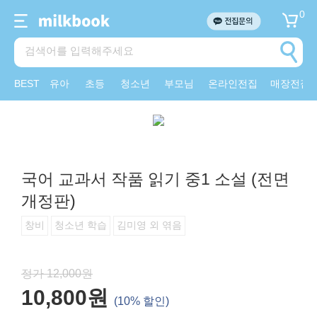
0
BEST
유아
초등
청소년
부모님
온라인전집
매장전집
국어 교과서 작품 읽기 중1 소설 (전면
개정판)
창비
청소년 학습
김미영 외 엮음
정가 12,000원
10,800원
(10% 할인)