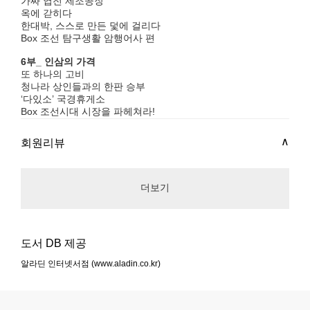
가짜 엽전 제조공장
옥에 갇히다
한대박, 스스로 만든 덫에 걸리다
Box 조선 탐구생활 암행어사 편
6부_ 인삼의 가격
또 하나의 고비
청나라 상인들과의 한판 승부
‘다있소’ 국경휴게소
Box 조선시대 시장을 파헤쳐라!
회원리뷰
더보기
도서 DB 제공
알라딘 인터넷서점 (www.aladin.co.kr)