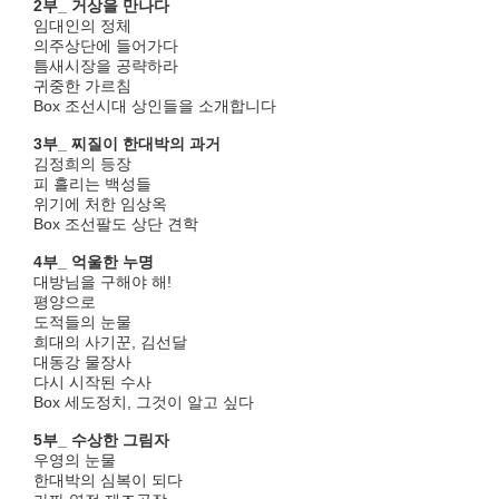
2부_ 거상을 만나다
임대인의 정체
의주상단에 들어가다
틈새시장을 공략하라
귀중한 가르침
Box 조선시대 상인들을 소개합니다
3부_ 찌질이 한대박의 과거
김정희의 등장
피 흘리는 백성들
위기에 처한 임상옥
Box 조선팔도 상단 견학
4부_ 억울한 누명
대방님을 구해야 해!
평양으로
도적들의 눈물
희대의 사기꾼, 김선달
대동강 물장사
다시 시작된 수사
Box 세도정치, 그것이 알고 싶다
5부_ 수상한 그림자
우영의 눈물
한대박의 심복이 되다