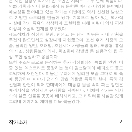
는 시인 김경주 작가가 쓴 노빈손 시리즈 그 두 번째 작품이다.
영화 기획과 인디 문화 제작 등 문학뿐 아니라 다양한 분야에서
예술성을 뿜어내고 있는 작가는 이번에도 역시 신선한 발상으
로 기발한 스토리를 만들어 냈다. 기록으로 남아 있는 역사적
사실에 작가 특유의 상상력과 표현력을 더해 어린이 역사 픽션
이상의 소설적 전개를 추구했다.
세도정치와 삼정의 문란, 민생고 등 당시 어두운 시대 상황을
무겁지 않으면서도 실감나게 재현했으며, 조선 후기 시장의 모
습, 몰락한 양반, 호패법, 조선시대 사령들의 행패, 도량형, 홍삼
의 제조, 상평통보의 역사, 위조화폐 감별법 등 실용적인 팁 구
성 또한 성실하고 옹골지다.
또한 주조연급으로 등장하는 추사 김정희와의 특별한 인연, 비
중 있는 엑스트라로 등장하는 봉이 김선달과의 에피소드 등도
코믹하게 재현된다. 이들은 우리에게 알려진 모습 그대로 책 속
에 등장하여 이야기 전개의 감초 역할을 톡톡히 한다. 특히 김
선달과 한편이 되어 한대박에게 대동강 물을 속여 파는 장면은
배경지식을 연상시켜 유쾌함을 자아낸다. 이처럼 작가는 역사
속의 실존 인물을 곳곳에 배치시키고, 그 캐릭터를 사실감 있게
그려내 이야기의 재미를 더욱 북돋았다.
작가소개