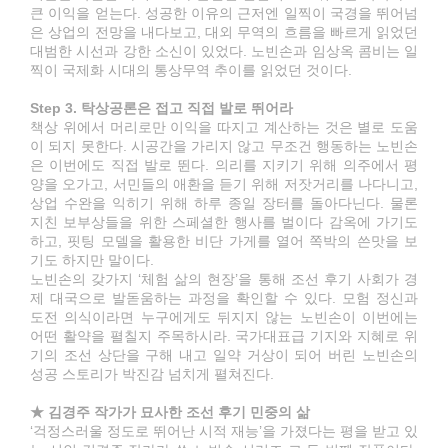
큰 이익을 얻는다. 성공한 이유의 근저엔 일찍이 국경을 뛰어넘
은 상업의 전망을 내다보고, 대외 무역의 흐름을 빠르게 읽었던
대범한 시선과 강한 소신이 있었다. 노빈손과 임상옥 콤비는 일
찍이 국제화 시대의 통상무역 추이를 읽었던 것이다.
Step 3. 탁상공론은 접고 직접 발로 뛰어라
책상 위에서 머리로만 이익을 따지고 계산하는 것은 별로 도움
이 되지 못한다. 시공간을 가리지 않고 무조건 행동하는 노빈손
은 이번에도 직접 발로 뛴다. 의리를 지키기 위해 의주에서 평
양을 오가고, 서민들의 애환을 듣기 위해 저잣거리를 나다니고,
상업 수완을 익히기 위해 하루 종일 장터를 돌아다닌다. 물론
지친 보부상들을 위한 스페셜한 행사를 벌이다 감옥에 가기도
하고, 핏팅 모델을 활용한 비단 가게를 열어 쪽박의 쓴맛을 보
기도 하지만 말이다.
노빈손의 갖가지 ‘체험 삶의 현장’을 통해 조선 후기 사회가 경
제 대국으로 발돋움하는 과정을 확인할 수 있다. 모험 정신과
도전 의식이라면 누구에게도 뒤지지 않는 노빈손이 이번에는
어떤 활약을 펼칠지 주목하시라. 국가대표급 기지와 지혜로 위
기의 조선 상단을 구해 내고 일약 거상이 되어 버린 노빈손의
성공 스토리가 박진감 넘치게 펼쳐진다.
★ 김경주 작가가 묘사한 조선 후기 민중의 삶
‘걱정스러울 정도로 뛰어난 시적 재능’을 가졌다는 평을 받고 있