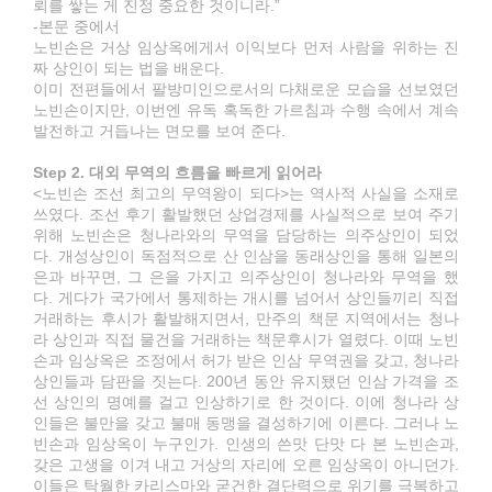
뢰를 쌓는 게 진정 중요한 것이니라.”
-본문 중에서
노빈손은 거상 임상옥에게서 이익보다 먼저 사람을 위하는 진
짜 상인이 되는 법을 배운다.
이미 전편들에서 팔방미인으로서의 다채로운 모습을 선보였던
노빈손이지만, 이번엔 유독 혹독한 가르침과 수행 속에서 계속
발전하고 거듭나는 면모를 보여 준다.
Step 2. 대외 무역의 흐름을 빠르게 읽어라
<노빈손 조선 최고의 무역왕이 되다>는 역사적 사실을 소재로
쓰였다. 조선 후기 활발했던 상업경제를 사실적으로 보여 주기
위해 노빈손은 청나라와의 무역을 담당하는 의주상인이 되었
다. 개성상인이 독점적으로 산 인삼을 동래상인을 통해 일본의
은과 바꾸면, 그 은을 가지고 의주상인이 청나라와 무역을 했
다. 게다가 국가에서 통제하는 개시를 넘어서 상인들끼리 직접
거래하는 후시가 활발해지면서, 만주의 책문 지역에서는 청나
라 상인과 직접 물건을 거래하는 책문후시가 열렸다. 이때 노빈
손과 임상옥은 조정에서 허가 받은 인삼 무역권을 갖고, 청나라
상인들과 담판을 짓는다. 200년 동안 유지됐던 인삼 가격을 조
선 상인의 명예를 걸고 인상하기로 한 것이다. 이에 청나라 상
인들은 불만을 갖고 불매 동맹을 결성하기에 이른다. 그러나 노
빈손과 임상옥이 누구인가. 인생의 쓴맛 단맛 다 본 노빈손과,
갖은 고생을 이겨 내고 거상의 자리에 오른 임상옥이 아니던가.
이들은 탁월한 카리스마와 굳건한 결단력으로 위기를 극복하고