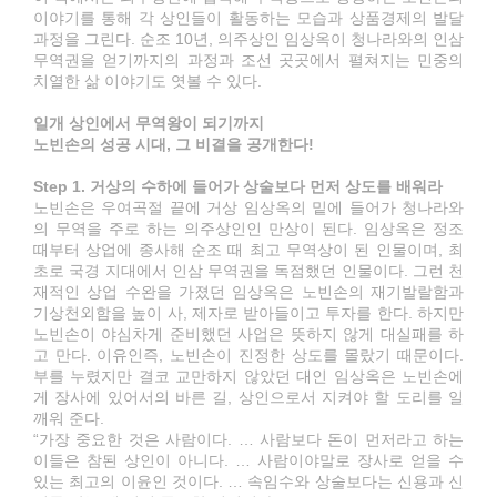
이야기를 통해 각 상인들이 활동하는 모습과 상품경제의 발달
과정을 그린다. 순조 10년, 의주상인 임상옥이 청나라와의 인삼
무역권을 얻기까지의 과정과 조선 곳곳에서 펼쳐지는 민중의
치열한 삶 이야기도 엿볼 수 있다.
일개 상인에서 무역왕이 되기까지
노빈손의 성공 시대, 그 비결을 공개한다!
Step 1. 거상의 수하에 들어가 상술보다 먼저 상도를 배워라
노빈손은 우여곡절 끝에 거상 임상옥의 밑에 들어가 청나라와
의 무역을 주로 하는 의주상인인 만상이 된다. 임상옥은 정조
때부터 상업에 종사해 순조 때 최고 무역상이 된 인물이며, 최
초로 국경 지대에서 인삼 무역권을 독점했던 인물이다. 그런 천
재적인 상업 수완을 가졌던 임상옥은 노빈손의 재기발랄함과
기상천외함을 높이 사, 제자로 받아들이고 투자를 한다. 하지만
노빈손이 야심차게 준비했던 사업은 뜻하지 않게 대실패를 하
고 만다. 이유인즉, 노빈손이 진정한 상도를 몰랐기 때문이다.
부를 누렸지만 결코 교만하지 않았던 대인 임상옥은 노빈손에
게 장사에 있어서의 바른 길, 상인으로서 지켜야 할 도리를 일
깨워 준다.
“가장 중요한 것은 사람이다. … 사람보다 돈이 먼저라고 하는
이들은 참된 상인이 아니다. … 사람이야말로 장사로 얻을 수
있는 최고의 이윤인 것이다. … 속임수와 상술보다는 신용과 신