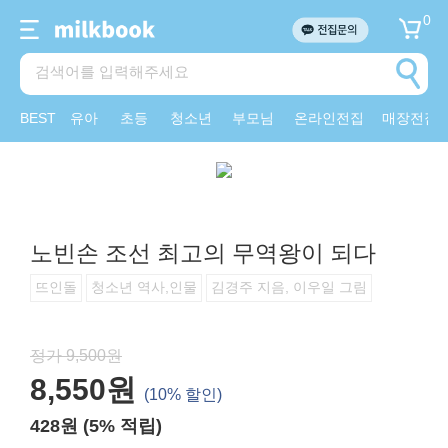
0
BEST
유아
초등
청소년
부모님
온라인전집
매장전집
노빈손 조선 최고의 무역왕이 되다
뜨인돌
청소년 역사,인물
김경주 지음, 이우일 그림
정가 9,500원
8,550원
(10% 할인)
428원 (5% 적립)