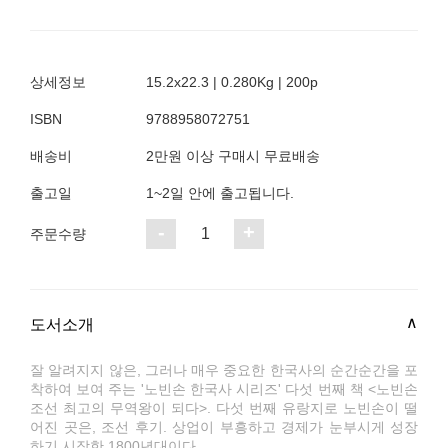
상세정보
15.2x22.3 | 0.280Kg | 200p
ISBN
9788958072751
배송비
2만원 이상 구매시 무료배송
출고일
1~2일 안에 출고됩니다.
-
+
1
주문수량
도서소개
잘 알려지지 않은, 그러나 매우 중요한 한국사의 순간순간을 포
착하여 보여 주는 '노빈손 한국사 시리즈' 다섯 번째 책 <노빈손
조선 최고의 무역왕이 되다>. 다섯 번째 유랑지로 노빈손이 떨
어진 곳은, 조선 후기. 상업이 부흥하고 경제가 눈부시게 성장
하기 시작한 1800년대이다.