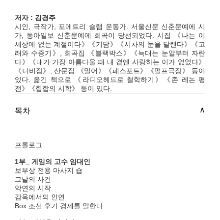
저자 : 김경주
시인, 극작가, 포에트리 슬램 운동가. 서울신문 신춘문예에 시
가, 동아일보 신춘문예에 희곡이 당선되었다. 시집 《나는 이
세상에 없는 계절이다》《기담》《시차의 눈을 달랜다》《고
래와 수증기》, 희곡집 《블랙박스》《늑대는 눈알부터 자란
다》《내가 가장 아름다울 때 내 곁엔 사랑하는 이가 없었다》
《나비잠》, 산문집 《밀어》《패스포트》《펄프극장》 등이
있다. 옮긴 책으로 《라디오헤드로 철학하기》《존 레논 평
전》《힙합의 시학》 등이 있다.
목차
프롤로그
1부_ 게임의 고수 임대인
보부상 전용 마사지 숍
그날의 사건
악연의 시작
감옥에서의 인연
Box 조선 후기 경제를 말한다