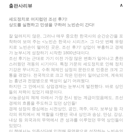
출판사리뷰
세도정치로 어지럽던 조선 후기!
상도를 실현하고 민생을 구하러 노빈손이 간다!
잘 알려지지 않은, 그러나 매우 중요한 한국사의 순간순간을 포
착하여 보여 주는 <노빈손 한국사 시리즈>. 그 다섯 번째 유랑
지로 노빈손이 떨어진 곳은, 조선 후기! 상업이 부흥하고 경제
가 눈부시게 성장하기 시작한 1800년대이다.
조선 후기는 근대로 가기 이전 가장 많은 변화가 일어나고 혼란
스러웠던 격동의 시기이다. 특정 가문의 세도정치로 인해 정치
기강은 무너지고, 수취 체제인 삼정의 문란으로 민중은 크게 고
통을 겪었다. 전국적으로 크고 작은 민란이 일어났으며, 계속되
는 흉년과 전염병으로 백성이 살기 어려웠다.
하지만 그 안에서도 상업경제는 눈부시게 발전했다. 바로 상인
들의 저력이 있었기 때문이다.
사농공상의 체제 아래서 가장 천시 받는 계급이었음에도, 조선
경제의 흐름을 주도하고 있던 상인들!
경제 성장의 중심에는 시전상인, 공인, 객주, 여각, 보부상 등 각
각의 위치에서 제 역할을 다했던 국내 상인과 송상, 만상, 강상,
내상 등 외국과의 무역에서 큰 성과를 이루었던 무역 상인들이
있었다.
이 책에서는 의주상단에 입적해 무역왕으로 성장하는 노빈손의