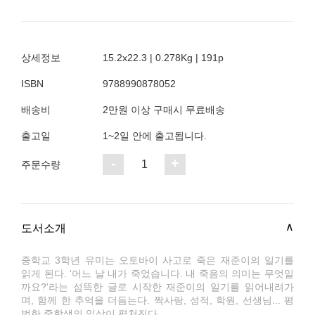
상세정보
15.2x22.3 | 0.278Kg | 191p
ISBN
9788990878052
배송비
2만원 이상 구매시 무료배송
출고일
1~2일 안에 출고됩니다.
-
+
1
주문수량
도서소개
중학교 3학년 유미는 오토바이 사고로 죽은 재준이의 일기를
읽게 된다. '어느 날 내가 죽었습니다. 내 죽음의 의미는 무엇일
까요?'라는 섬뜩한 글로 시작한 재준이의 일기를 읽어내려가
며, 함께 한 추억을 더듬는다. 짝사랑, 성적, 학원, 선생님... 평
범한 중학생의 일상이 펼쳐진다.