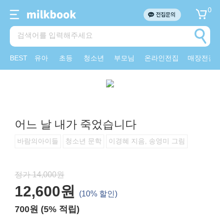
0
BEST
유아
초등
청소년
부모님
온라인전집
매장전집
어느 날 내가 죽었습니다
바람의아이들
청소년 문학
이경혜 지음, 송영미 그림
정가 14,000원
12,600원
(10% 할인)
700원 (5% 적립)