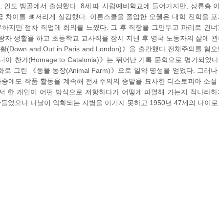
년 6월 25일, 인도 벵골에서 출생했다. 8세 때 사립예비학교에 들어가지만, 상류층
 차이를 뼈저리게 실감했다. 이튼스쿨을 졸업한 오웰은 대학 진학을 포
무하지만 점차 직업에 회의를 느꼈다. 그 후 직장을 그만두고 파리로 건너
랑자 생활을 하고 초등학교 교사직을 잠시 지낸 후 영국 노동자의 삶에 관
wn and Out in Paris and London)》을 출간했다.전체주의를 혐
찬가(Homage to Catalonia)》는 뛰어난 기록 문학으로 평가되었다
 그린 《동물 농장(Animal Farm)》으로 일약 명성을 얻었다. 그러
와중에도 작품 활동을 계속해 전체주의의 종말을 묘사한 디스토피아 소설 
서 한 개인이 어떤 방식으로 저항하다가 어떻게 파멸해 가는지 적나라하
 만들었으나 나날이 악화되는 지병을 이기지 못하고 1950년 47세의 나이