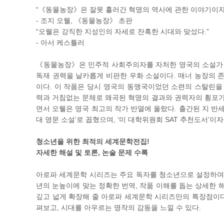
“《동물농장》은 잘못 흘러간 혁명의 역사에 관한 이야기이자,
- 조지 오웰, 《동물농장》 초판
“오웰은 강직한 지성인의 자세로 잔혹한 시대와 맞섰다.”
- 아서 케스틀러
《동물농장》은 민주적 사회주의자를 자처한 영국의 소설가 
독재 권력을 날카롭게 비판한 우화 소설이다. 매너 농장의 
이다. 이 작품은 당시 영국의 동맹국이었던 소련의 스탈린을
력과 거침없는 문체로 왜곡된 혁명의 결과와 권력자의 횡포가
면서 오웰은 영국 최고의 작가 반열에 올랐다. 출간된 지 반
대 영문 소설’로 꼽혔으며, ‘미 대학위원회 SAT 추천도서’
청소년을 위한 최적의 세계문학전집!
자세한 해설 및 토론, 논술 문제 수록
아로파 세계문학 시리즈는 주요 독자를 청소년으로 설정하여,
년의 눈높이에 맞는 정확한 번역, 작품 이해를 돕는 상세한 
깊고 넓게 확장해 줄 아로파 세계문학 시리즈만의 특장점이다
펴보고, 시대를 아우르는 명작의 감동을 느낄 수 있다.