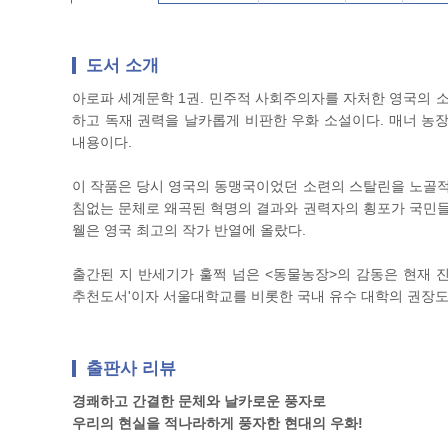
도서 소개
아로파 세계문학 1권. 민주적 사회주의자를 자처한 영국의 
하고 독재 권력을 날카롭게 비판한 우화 소설이다. 매너 농
내용이다.
이 작품은 당시 영국의 동맹국이었던 소련의 스탈린을 노골적
침없는 문체로 왜곡된 혁명의 결과와 권력자의 횡포가 국민들
웰은 영국 최고의 작가 반열에 올랐다.
출간된 지 반세기가 훌쩍 넘은 <동물농장>의 감동은 현재 진행
추천도서'이자 서울대학교를 비롯한 국내 유수 대학의 권장도
출판사 리뷰
경쾌하고 간결한 문체와 날카로운 풍자로
우리의 현실을 적나라하게 풍자한 현대의 우화!