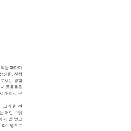
 먹을 때마다
생산한, 진정
들로서는 경험
어서 동물들은
서가 항상 문
 그의 힘 센
는 어린 수탉
해서 발 벗고
의 좌우명으로