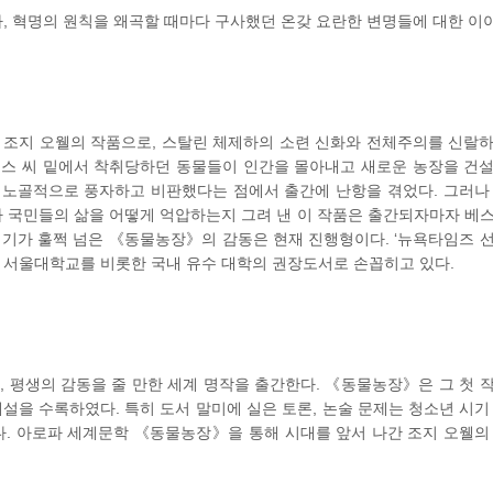
 혁명의 원칙을 왜곡할 때마다 구사했던 온갖 요란한 변명들에 대한 이야
조지 오웰의 작품으로, 스탈린 체제하의 소련 신화와 전체주의를 신랄
존스 씨 밑에서 착취당하던 동물들이 인간을 몰아내고 새로운 농장을 건
 노골적으로 풍자하고 비판했다는 점에서 출간에 난항을 겪었다. 그러나
 국민들의 삶을 어떻게 억압하는지 그려 낸 이 작품은 출간되자마자 베
세기가 훌쩍 넘은 《동물농장》의 감동은 현재 진행형이다. ‘뉴욕타임즈 선정
이자 서울대학교를 비롯한 국내 유수 대학의 권장도서로 손꼽히고 있다.
 평생의 감동을 줄 만한 세계 명작을 출간한다. 《동물농장》은 그 첫 
해설을 수록하였다. 특히 도서 말미에 실은 토론, 논술 문제는 청소년 시기
. 아로파 세계문학 《동물농장》을 통해 시대를 앞서 나간 조지 오웰의