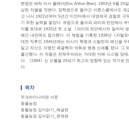
본명은 에릭 아서 블레어(Eric Arthur Blair). 1903
심한 차별을 맛본다. 장학생으로 들어간 이튼스쿨에서도 계급
고 나서 1922년부터 5년간 미얀마에서 대영제국 경찰로 근
기 위한 실력을 쌓았다. 유럽으로 돌아와 파리와 런던에서 부
이를 토대로 1933년 첫 소설 《파리와 런던에서의 밑바닥 생활(Do
페인 내전에도 참가했다. 이 체험을 기록한 1938년《카탈로니아 
대전 직후인 1945년에는 러시아 혁명과 스탈린의 배신을 우화로
잃고 자신도 지병인 폐결핵의 악화로 병원 신세를 졌다. 그 
출간했다. 이 작품은 전체주의라는 거대한 지배 시스템 앞에
다. 《1984》는 오웰을 20세기 최고의 영향력 있는 작가로
다.
목차
우크라이나어판 서문
동물농장
동물농장 깊이읽기_해설편
동물농장 깊이읽기_문제편