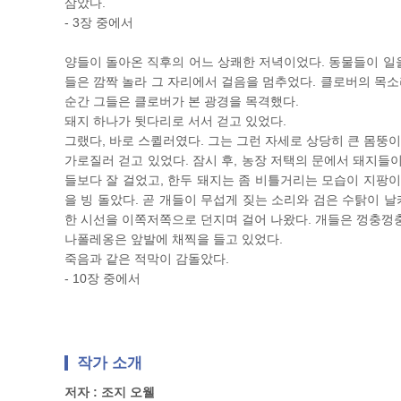
삼았다.
- 3장 중에서
양들이 돌아온 직후의 어느 상쾌한 저녁이었다. 동물들이 일을
들은 깜짝 놀라 그 자리에서 걸음을 멈추었다. 클로버의 목소
순간 그들은 클로버가 본 광경을 목격했다.
돼지 하나가 뒷다리로 서서 걷고 있었다.
그랬다, 바로 스퀼러였다. 그는 그런 자세로 상당히 큰 몸뚱
가로질러 걷고 있었다. 잠시 후, 농장 저택의 문에서 돼지들
들보다 잘 걸었고, 한두 돼지는 좀 비틀거리는 모습이 지팡
을 빙 돌았다. 곧 개들이 무섭게 짖는 소리와 검은 수탉이 
한 시선을 이쪽저쪽으로 던지며 걸어 나왔다. 개들은 껑충껑충
나폴레옹은 앞발에 채찍을 들고 있었다.
죽음과 같은 적막이 감돌았다.
- 10장 중에서
작가 소개
저자 : 조지 오웰