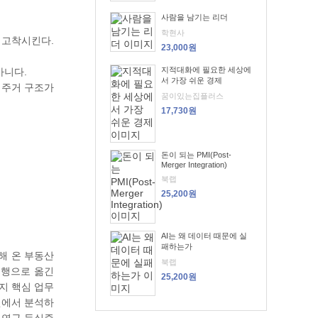
사람을 남기는 리더
학현사
 고착시킨다.
23,000원
지적대화에 필요한 세상에
아니다.
서 가장 쉬운 경제
 주거 구조가
꿈이있는집플러스
17,730원
돈이 되는 PMI(Post-
Merger Integration)
북랩
25,200원
AI는 왜 데이터 때문에 실
패하는가
해 온 부동산
북랩
한은행으로 옮긴
25,200원
지 핵심 업무
차원에서 분석하