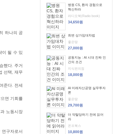
병원 CS, 환자 경험으로
혁신하라
라디오북(Radio book)
34,650원
히 하나의 공
최변 상가임대차법
좋은땅
27,000원
이 될 수 있
공동지능 : AI 시대 진짜 인
간의 조건
승했다. 주거
지식편의점
 선택, 재무
18,000원
여준다. 전세
AI 미래자산공명 실무투자
론
않으면 기회를
좋은땅
29,700원
경과 노동시장
더 약탈당하기 전에 읽어
라
온프북스
학 연구자로서
10,800원