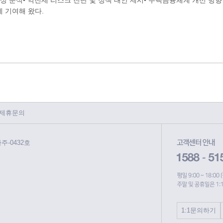
특성 분석• 역전세 리스크 진단 및 정책 대안 제시• 주택금융체계 개선 방
 기여해 왔다.
제휴문의
파주-0432호
1:1문의하기