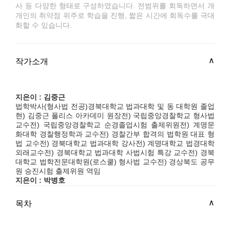
사 등 다양한 형태로 구성하였습니다. 전범위를 회독하면서 개
개인의 취약점 위주로 학습을 진행, 짧은 시간에 회독수를 극대
화할 수 있습니다.
작가소개
지은이 : 김중근
법학박사(형사법 전공)경북대학교 법과대학 및 동 대학원 졸업
현) 김중근 폴리스 아카데미 원장전) 국립중앙경찰학교 형사법
교수전) 국립중앙경찰학교 순경졸업시험 출제위원전) 계명문
화대학 경찰행정학과 교수전) 경찰간부 합격의 법학원 대표 형
법 교수전) 경북대학교 법과대학 강사전) 계명대학교 법경대학
외래교수전) 경북대학교 법과대학 사법시험 특강 교수전) 경북
대학교 법학전문대학원(로스쿨) 형사법 교수전) 경상북도 공무
원 승진시험 출제위원 역임
지은이 : 박병호
목차