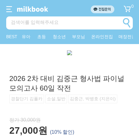
0
BEST
유아
초등
청소년
부모님
온라인전집
매장전집
2026 2차 대비 김중근 형사법 파이널
모의고사 60일 작전
경찰단기 김폴카
소설,일반
김중근, 박병호 (지은이)
정가 30,000원
27,000원
(10% 할인)