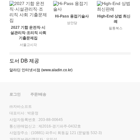
Hi-Pass 용접기술사
High-End 상법 최신판
례
성안당
2027 기합 운전직·시
필통북스
설관리직·조리직 사회
기출문제집
서울고시각
도서 DB 제공
알라딘 인터넷서점 (www.aladin.co.kr)
로그인
주문/배송
㈜자바소프트
대표이사 : 박윤정
사업자등록번호 : 203-88-00645
통신판매업신고 : 제2016-경기파주-0432호
사업장주소 : (10881) 파주시 회동길 121 (문발동 532-3)
개인정보관리책임자 : 오임석