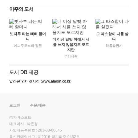
이주의 도서
빗자루 타는 삐삐 할머
그 따스함이 나를 살렸
니
다
더 이상 달빛 아래서 시
를 쓰지 않을지도 모르
에피쿠로스의 정원
하움출판사
지만
우리네꿈
도서 DB 제공
알라딘 인터넷서점 (www.aladin.co.kr)
로그인
주문/배송
㈜자바소프트
대표이사 : 박윤정
사업자등록번호 : 203-88-00645
통신판매업신고 : 제2016-경기파주-0432호