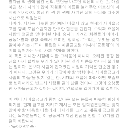
출자금 백 원에 담긴 신뢰, 연탄을 나르던 직원의 시린 손, 매일
아침 창가 자리에 앉아 직원들의 이름을 불러주던 어르신의 마
지막 인사까지. 통장 한 권 한 권에 새겨진 삶의 무늬를 따뜻한
시선으로 되짚는다.
나아가, 저자는 따뜻한 회상에만 머물지 않고 현재의 새마을금
고를 향해 조심스럽지만 단호한 질문을 던진다. 수익과 효율이
사람의 얼굴을 덮어버린 시대, 숫자에 가려진 회원들의 이야기,
공동대출과 경쟁 속에서 흐려진 정체성. “우리는 무엇을 잊지
말아야 하는가?” 이 물음은 새마을금고뿐 아니라 '공동체'의 의
미를 잃어가는 우리 사회 전체를 향한다.
이 책은 지나간 시절에 대한 그리움이 아니다. 오래된 통장 한
권을 다시 펼치듯 우리가 잃어버린 것의 이름을 하나씩 불러보
는 일이다. 돈보다 사람이 먼저였던 시절의 기억은 단순한 향수
가 아니다. 그것은 우리가 되찾아야 할 방향이다. 새마을금고가
사람의 ‘마음’을 잊지 않는 한, 시대의 흐름에 따라 어떤 모습으
로 변하더라도 반드시 사람들 곁에 남을 것이다. 그것이 오랫동
안 새마을금고가 걸어온 길이며, 앞으로도 걸어가야 할 길이다.
이 책이 새마을금고와 함께 살아온 모든 분들께 따뜻한 회상이
되기를, 현재 금고를 지키고 계시는 모든 임직원분들께는 잃지
말아야 할 마음을 떠올리게 되시기를, 그리고 새롭게 금고를 만
나는 독자분들께는 이 공동체가 지닌 진심을 전할 수 있기를 간
절히 바랍니다.
- ‘들어가며’ 중 -