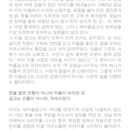
과 장부 속에 잠들어 있던 이야기를 꺼내놓는다. 1963년 경남
의 다섯 마을에서 시작된 신용조합, 폐품을 팔아 만든 종잣돈 5
천 원, 촛불 아래서 지우개로 여러 번 고쳐 쓴 회계장부, 장날이
면 천막을 펼쳐 세웠던 임시 창구 위의 보리차 한 잔… 이 책에
는 어떤 통계에도 잡히지 않는, 그러나 새마을금고의 정체성을
가장 또렷하게 보여주는 장면들이 담겨 있다.
그 시절 금고는 돈보다 안부가 먼저 오가는 곳이었다. 눈 오는
날이면 직원이 수레에 연탄을 싣고 마을을 돌았고, 글을 모르는
어르신에게는 통장을 소리 내어 읽어주었다. 대출의 기준은 서
류가 아니라 신뢰였고, 누군가 갚지 못하면 이웃이 함께 갚았
다. “우리 마을 사람은 약속을 어기지 않는다.” 그 한마디가 새
마을금고의 규칙이었다. 오직 "꼭 갚겠습니다"라는 약속 하나가
대출의 조건이었고, 이웃의 얼굴이 곧 신용이었다. 그렇게 시작
된 마을금고는 단순한 금융기관이 아니라, 서로의 삶을 지탱하
는 울타리였다.
문을 열면 은행이 아니라 마을이 보이던 곳
금고는 건물이 아니라, 약속이었다
저자는 새마을금고의 역사를 연대기적 사실로 나열하지 않는
다. 대신 촛불 아래 주판을 두드리며 장부를 적던 손, 장날 천막
아래에서 보리차를 나누던 창구, 투표함 앞에서 처음으로 민주
주의를 경험한 마을 어르신들의 이야기를 나지막이 불러낸다.