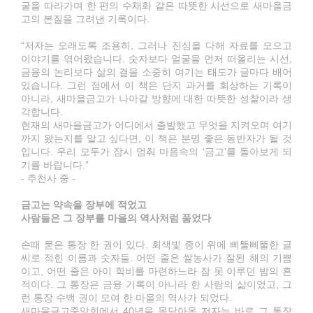
굴을 따라가며 한 편의 수채화 같은 따뜻한 시선으로 새마을금
고의 본질을 그려낸 기록이다.
“저자는 오래도록 조용히, 그러나 진심을 다해 자료를 모으고
이야기를 엮어왔습니다. 숫자보다 얼굴을 먼저 떠올리는 시선,
금융의 논리보다 삶의 결을 소중히 여기는 태도가 글마다 배어
있습니다. 그런 점에서 이 책은 단지 과거를 회상하는 기록이
아니라, 새마을금고가 나아갈 방향에 대한 따뜻한 성찰이라 생
각합니다.
현재의 새마을금고가 어디에서 출발했고 무엇을 지켜오며 여기
까지 왔는지를 알고 싶다면, 이 책은 분명 좋은 동반자가 될 것
입니다. 우리 모두가 잠시 멈춰 마음속의 ‘금고’를 돌아보게 되
기를 바랍니다.”
- 추천사 중 -
금고는 약속을 장부에 적었고
사람들은 그 장부를 마을의 역사처럼 품었다
손때 묻은 통장 한 권이 있다. 회색빛 종이 위에 삐뚤삐뚤한 글
씨로 적힌 이름과 숫자들. 어떤 줄은 쌀농사가 잘된 해의 기쁨
이고, 어떤 줄은 아이 학비를 마련하느라 잠 못 이루던 밤의 흔
적이다. 그 통장은 금융 기록이 아니라 한 사람의 삶이었고, 그
런 통장 수백 권이 모여 한 마을의 역사가 되었다.
새마을금고중앙회에서 40년을 몸담아온 저자는 바로 그 통장