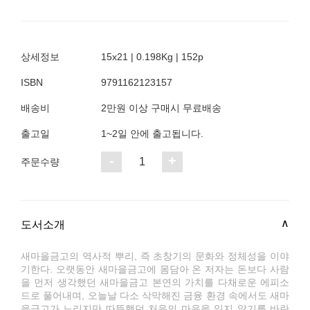
상세정보
15x21 | 0.198Kg | 152p
ISBN
9791162123157
배송비
2만원 이상 구매시 무료배송
출고일
1~2일 안에 출고됩니다.
-
+
1
주문수량
도서소개
새마을금고의 역사적 뿌리, 즉 초창기의 문화와 정체성을 이야
기한다. 오랫동안 새마을금고에 몸담아 온 저자는 돈보다 사람
을 먼저 생각했던 새마을금고 본연의 가치를 다채로운 에피소
드로 풀어내며, 오늘날 다소 삭막해진 금융 환경 속에서도 새마
을금고가 느리지만 따뜻했던 처음의 마음을 잃지 않기를 바란