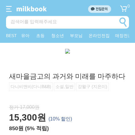
0
BEST
유아
초등
청소년
부모님
온라인전집
매장전집
새마을금고의 과거와 미래를 마주하다
다니비앤비(다니B&B)
소설,일반
강왈구 (지은이)
정가 17,000원
15,300원
(10% 할인)
850원 (5% 적립)