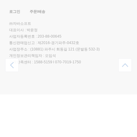
로그인
주문/배송
㈜자바소프트
대표이사 : 박윤정
사업자등록번호 : 203-88-00645
통신판매업신고 : 제2016-경기파주-0432호
사업장주소 : (10881) 파주시 회동길 121 (문발동 532-3)
개인정보관리책임자 : 오임석
고객만족센터 :
1588-5159
l
070-7019-1750