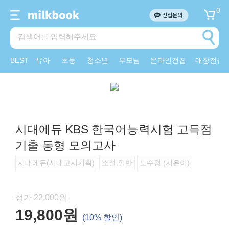
0
BEST
유아
초등
청소년
부모님
온라인전집
매장전집
시대에듀 KBS 한국어능력시험 고득점
기출 동형 모의고사
시대에듀(시대고시기획)
소설,일반
노수경 (지은이)
정가 22,000원
19,800원
(10% 할인)