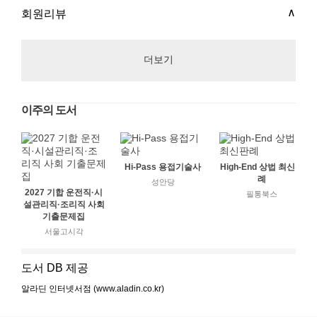
회원리뷰
더보기
이주의 도서
Hi-Pass 용접기술사
High-End 상법 최신판
례
성안당
2027 기합 운전직·시
필통북스
설관리직·조리직 사회
기출문제집
서울고시각
도서 DB 제공
알라딘 인터넷서점 (www.aladin.co.kr)