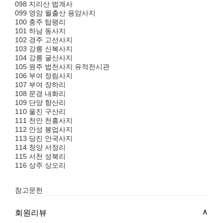
098 지리산 법계사
099 영암 월출산 용암사지
100 충주 탑평리
101 하남 동사지
102 경주 고선사지
103 강릉 신복사지
104 강릉 굴산사지
105 원주 법천사지 유적전시관
106 부여 정림사지
107 부여 장하리
108 문경 내화리
109 단양 향산리
110 울진 구산리
111 천안 천흥사지
112 안성 봉업사지
113 당진 안국사지
114 청양 서정리
115 서천 성북리
116 상주 상오리
참고문헌
회원리뷰