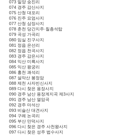
073 밀양 숭진리
074 경주 감산사지
075 산청 대포리
076 진주 묘엄사지
077 산청 삼장사지
078 춘천 당간지주·칠층석탑
079 곡성 가곡리
080 임실 진구사지
081 정읍 은선리
082 정읍 천곡사지
083 경주 감은사지
084 익산 미륵사지
085 익산 왕궁리
086 홍천 괘석리
087 설악산 봉정암
088 제천 사자빈신사지
089 다시 찾은 용장사지
090 경주 남산 용장계지곡 제3사지
091 경주 남산 열암곡
092 경주 마석산
093 비슬산 대견사지
094 구례 논곡리
095 부산 만덕사지
096 다시 찾은 경주 사천왕사지
097 다시 찾은 성주 법수사지