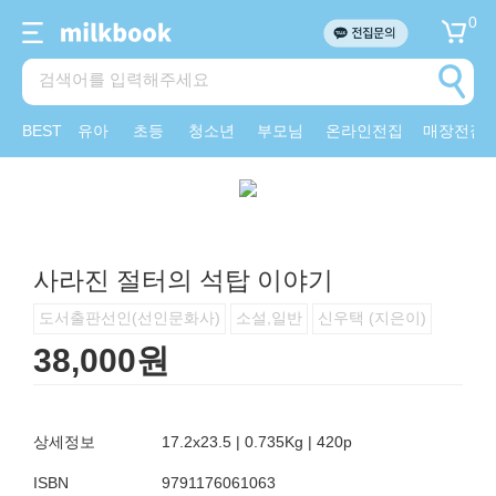
0
BEST
유아
초등
청소년
부모님
온라인전집
매장전집
사라진 절터의 석탑 이야기
도서출판선인(선인문화사)
소설,일반
신우택 (지은이)
38,000원
상세정보
17.2x23.5 | 0.735Kg | 420p
ISBN
9791176061063