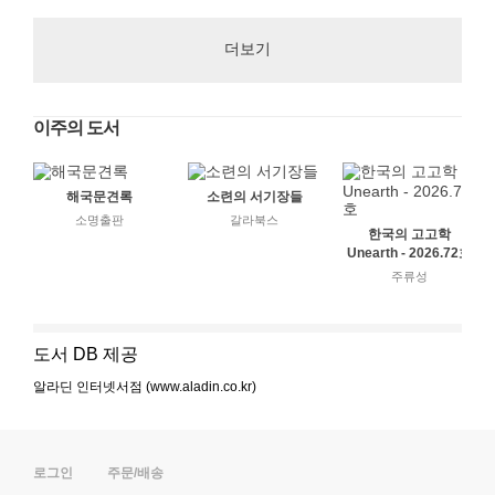
더보기
이주의 도서
해국문견록
소련의 서기장들
소명출판
갈라북스
한국의 고고학
Unearth - 2026.72호
주류성
도서 DB 제공
알라딘 인터넷서점 (www.aladin.co.kr)
로그인
주문/배송