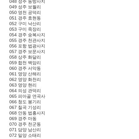
048 성주 동방사지
049 성주 보월리
050 영천 공덕리
051 경주 효현동
052 구미 낙산리
053 구미 죽장리
054 경주 숭복사지
055 경주 천관사지
056 포항 법광사지
057 경주 보문사지
058 상주 화달리
059 합천 백암리
060 경주 서악동
061 영양 산해리
062 영양 화천리
063 영양 현리
064 의성 관덕리
065 피아골 연곡사
066 청도 봉기리
067 칠곡 기성리
068 안동 법흥사지
069 경주 마동
070 경주 천군동
071 담양 남산리
072 밀양 소태리