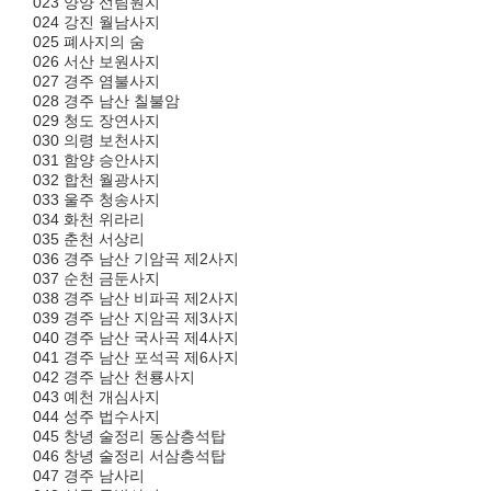
023 양양 선림원지
024 강진 월남사지
025 폐사지의 숨
026 서산 보원사지
027 경주 염불사지
028 경주 남산 칠불암
029 청도 장연사지
030 의령 보천사지
031 함양 승안사지
032 합천 월광사지
033 울주 청송사지
034 화천 위라리
035 춘천 서상리
036 경주 남산 기암곡 제2사지
037 순천 금둔사지
038 경주 남산 비파곡 제2사지
039 경주 남산 지암곡 제3사지
040 경주 남산 국사곡 제4사지
041 경주 남산 포석곡 제6사지
042 경주 남산 천룡사지
043 예천 개심사지
044 성주 법수사지
045 창녕 술정리 동삼층석탑
046 창녕 술정리 서삼층석탑
047 경주 남사리