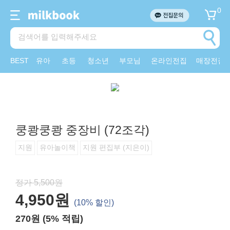
0
BEST
유아
초등
청소년
부모님
온라인전집
매장전집
쿵쾅쿵쾅 중장비 (72조각)
지원
유아놀이책
지원 편집부 (지은이)
정가 5,500원
4,950원
(10% 할인)
270원 (5% 적립)