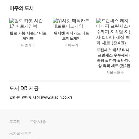
이주의 도서
헬로 카봇 시즌17 미로
위시캣 매직카드 테트
게임북
로미노게임
대원키즈
아이누리
프린세스 캐치! 티니핑
프린세스 수수께끼 &
속담 & 한자 & 바다 세
상 백과 세트 (전4권)
서울문화사
도서 DB 제공
알라딘 인터넷서점 (www.aladin.co.kr)
로그인
주문/배송
㈜자바소프트