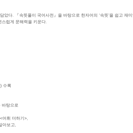
를 담았다. 『속뜻풀이 국어사전』을 바탕으로 한자어의 ‘속뜻’을 쉽고 재미
연스럽게 문해력을 키운다.
) 수록
을 바탕으로
<어휘 더하기>,
알아보고,