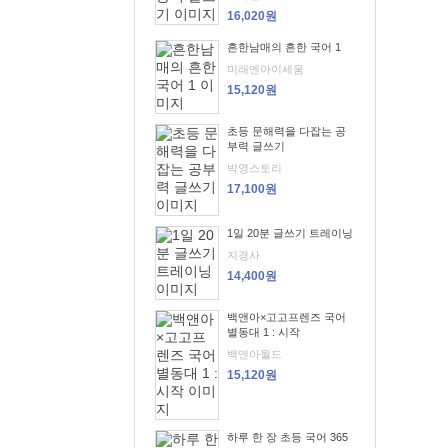
16,020원
흔한남매의 흔한 국어 1
미래엔아이세움
15,120원
초등 문해력을 다잡는 공
부력 글쓰기
박영스토리
17,100원
1일 20분 글쓰기 트레이닝
지경사
14,400원
백앤아×고고프렌즈 국어
별동대 1 : 시작
백앤아월드
15,120원
하루 한 장 초등 국어 365