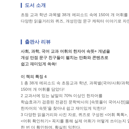
도서 소개
초등 교과 학년·과목별 38개 에피소드 속에 150여 개 어휘
다양한 읽을거리와 퀴즈, 개성만점 문구 캐릭터 이야기로 자
출판사 리뷰
사회, 과학, 국어 교과 어휘의 한자어 속뜻+ 개념을
개성 만점 문구 친구들이 펼치는 만화와 콘텐츠로
쉽고 재미있게 쏙쏙!
이 책의 특징 4
1 총 38개 에피소드 속 초등교과 학년, 과목별(국어/사회/과학
150여 개 어휘를 담았다!
2 교과서에 있는 낱말의 70% 이상인 한자어를
학습효과가 검증된 전광진 문학박사의 [속뜻풀이 국어사전]
한자어의 ‘속뜻’을 찾아내 쉽고 재미있게 익힌다!
3 다양한 읽을거리와 사진 자료, 퀴즈로 구성된 <어휘 톡톡>, 
<어휘 확인하기> 꼭지를 통해 실제 어휘가 어떻게 쓰이는지 
한 번 더 확인하며, 확실히 익힌다.