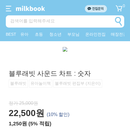
0
BEST
유아
초등
청소년
부모님
온라인전집
매장전집
블루래빗 사운드 차트 : 숫자
블루래빗
유아놀이책
블루래빗 편집부 (지은이)
정가 25,000원
22,500원
(10% 할인)
1,250원 (5% 적립)