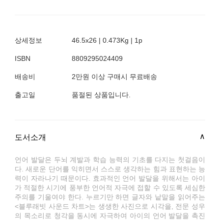
상세정보
46.5x26 | 0.473Kg | 1p
ISBN
8809295024409
배송비
2만원 이상 구매시 무료배송
출고일
품절된 상품입니다.
도서소개
언어 발달은 두뇌 계발과 학습 능력의 기초를 다지는 첫걸음이
다. 새로운 단어를 익히면서 스스로 생각하는 힘과 표현하는 능
력이 자라나기 때문이다. 효과적인 언어 발달을 위해서는 아이
가 적절한 시기에 풍부한 언어적 자극에 접할 수 있도록 세심한
주의를 기울여야 한다. 누르기만 하면 글자와 낱말을 읽어주는
<블루래빗 사운드 차트>는 생생한 사진으로 시각을, 전문 성우
의 목소리로 청각을 동시에 자극하여 아이의 언어 발달을 촉진