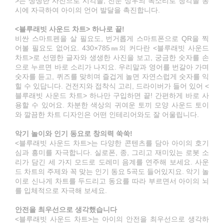
>는 생생한 사진으로 시각을, 전문 성우의 목소리로 청각을 동
시에 자극하여 아이의 언어 발달을 촉진합니다.
<블루래빗 사운드 차트> 하나로 끝!
비싼 스마트펜을 살 필요도, 번거롭게 스마트폰으로 QR을 찍
어볼 필요도 없어요. 430×785㎜의 커다란 <블루래빗 사운드
차트>로 선명한 글자와 생생한 사진을 보고, 궁금한 숫자를 손
으로 누르면 바로 소리가 나지요. 우리말과 영어를 번갈아 가며
숫자를 듣고, 퀴즈를 맞히며 즐겁게 놀면 자연스럽게 숫자를 익
힐 수 있답니다. 건전지와 접착식 고리, 드라이버가 들어 있어 <
블루래빗 사운드 차트> 하나만 구입하면 끝! 간편하게 바로 사
용할 수 있어요. 차분한 색상의 귀여운 토끼 모양 사운드 토이
와 깔끔한 차트 디자인은 어떤 인테리어와도 잘 어울립니다.
악기 놀이와 인기 동요로 창의력 쑥쑥!
<블루래빗 사운드 차트>는 다양한 콘텐츠를 담아 아이의 호기
심과 흥미를 자극합니다. 실로폰, 종, 그리고 재미있는 로봇 소
리가 담긴 세 가지 모드로 도레미 음계를 연주해 보세요. 사운
드 차트의 주제와 꼭 맞는 인기 동요 5곡도 들어있지요. 악기 놀
이로 신나게 차트를 두드리고 동요를 따라 부르면서 아이의 뇌
를 입체적으로 자극해 보세요.
안전을 최우선으로 생각했습니다
<블루래빗 사운드 차트>는 아이의 안전을 최우선으로 생각하