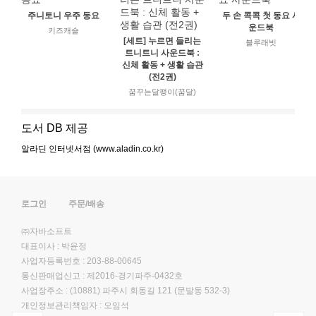
주니토니 우주 동요
두 손 콕콕 첫 동요 사
운드북
키즈캐슬
[세트] 누르면 들리는
블루래빗
트니트니 사운드북 :
신체 활동 + 생활 습관
(전2권)
꿈꾸는달팽이(꿈달)
도서 DB 제공
알라딘 인터넷서점 (www.aladin.co.kr)
로그인
주문/배송
㈜자바소프트
대표이사 : 박윤정
사업자등록번호 : 203-88-00645
통신판매업신고 : 제2016-경기파주-0432호
사업장주소 : (10881) 파주시 회동길 121 (문발동 532-3)
개인정보관리책임자 : 오임석