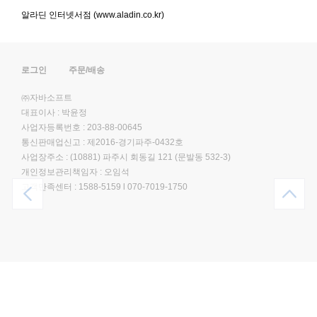
알라딘 인터넷서점 (www.aladin.co.kr)
로그인
주문/배송
㈜자바소프트
대표이사 : 박윤정
사업자등록번호 : 203-88-00645
통신판매업신고 : 제2016-경기파주-0432호
사업장주소 : (10881) 파주시 회동길 121 (문발동 532-3)
개인정보관리책임자 : 오임석
고객만족센터 :
1588-5159
l
070-7019-1750