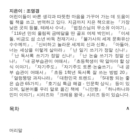
지은이 : 조영경
어린이들이 바른 생각과 따뜻한 마음을 가꾸어 가는 데 도움이
될 책을 쓰고, 번역하고 있다. 지금까지 지은 책으로는 『가장
낮은 곳의 등불, 테레사 수녀』 『법정스님의 무소유 이야기』,
『116년 만의 올림픽 금메달을 딴 골프 여제 박인비』 『이세
돌, 비금도 섬 소년 바둑 천재기사』『불가사의 세계 문화유산
수수께끼』, 『신비하고 놀라운 세계의 신과 신화』 『아들아,
너는 세상을 이렇게 살아라』『난 일기 쓰기가 정말 신나!』
『난 독서록 쓰기가 정말 신나!』『난 논술 쓰기가 정말 신
나!』 『내 공부습관이 어때서』『초등학생이 딱 알아야 할 상
식 이야기』『자기주도』『자기주도 토론·논술쓰기』『내 공
부 습관이 어때서』『초등 1학년 독서록 잘 쓰는 방법 20』
『얼렁뚱땅 과자나라』『대한민국 트렌드』 『5대짱 되는 좋
은 습관 65가지』『호기심 특급 해결 - 인문학 상식』 등이 있
으며, 일본어를 우리 말로 옮긴 책에 『니안짱』『하나하나와
민미 이야기』시리즈와 『크레용 왕국』시리즈 등이 있습니다.
목차
머리말