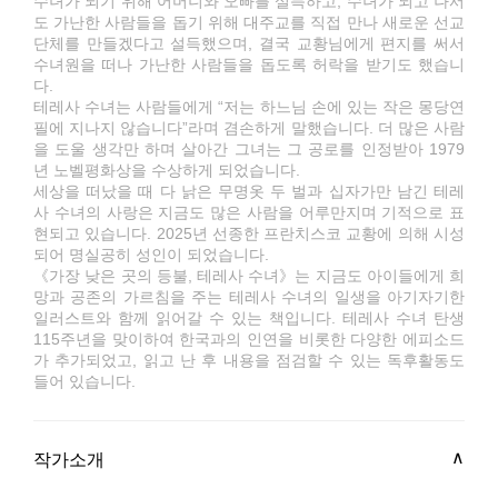
수녀가 되기 위해 어머니와 오빠를 설득하고, 수녀가 되고 나서
도 가난한 사람들을 돕기 위해 대주교를 직접 만나 새로운 선교
단체를 만들겠다고 설득했으며, 결국 교황님에게 편지를 써서
수녀원을 떠나 가난한 사람들을 돕도록 허락을 받기도 했습니
다.
테레사 수녀는 사람들에게 “저는 하느님 손에 있는 작은 몽당연
필에 지나지 않습니다”라며 겸손하게 말했습니다. 더 많은 사람
을 도울 생각만 하며 살아간 그녀는 그 공로를 인정받아 1979
년 노벨평화상을 수상하게 되었습니다.
세상을 떠났을 때 다 낡은 무명옷 두 벌과 십자가만 남긴 테레
사 수녀의 사랑은 지금도 많은 사람을 어루만지며 기적으로 표
현되고 있습니다. 2025년 선종한 프란치스코 교황에 의해 시성
되어 명실공히 성인이 되었습니다.
《가장 낮은 곳의 등불, 테레사 수녀》는 지금도 아이들에게 희
망과 공존의 가르침을 주는 테레사 수녀의 일생을 아기자기한
일러스트와 함께 읽어갈 수 있는 책입니다. 테레사 수녀 탄생
115주년을 맞이하여 한국과의 인연을 비롯한 다양한 에피소드
가 추가되었고, 읽고 난 후 내용을 점검할 수 있는 독후활동도
들어 있습니다.
작가소개