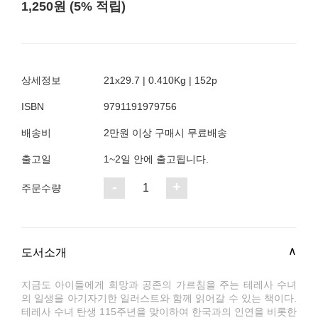
1,250원 (5% 적립)
상세정보
21x29.7 | 0.410Kg | 152p
ISBN
9791191979756
배송비
2만원 이상 구매시 무료배송
출고일
1~2일 안에 출고됩니다.
-
+
1
주문수량
도서소개
지금도 아이들에게 희망과 공존의 가르침을 주는 테레사 수녀
의 일생을 아기자기한 일러스트와 함께 읽어갈 수 있는 책이다.
테레사 수녀 탄생 115주년을 맞이하여 한국과의 인연을 비롯한