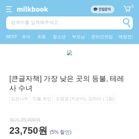
0
BEST
유아
초등
청소년
부모님
온라인전집
매장전집
[큰글자책] 가장 낮은 곳의 등불, 테레
사 수녀
깊은나무
인물,위인
조영경 (지은이), 임하라 (그림)
정가 25,000원
23,750원
(5% 할인)