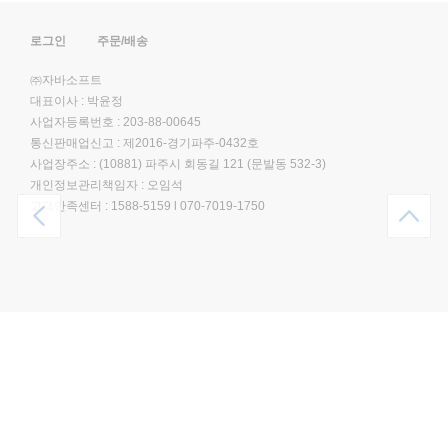
로그인
주문/배송
㈜자바소프트
대표이사 : 박윤정
사업자등록번호 : 203-88-00645
통신판매업신고 : 제2016-경기파주-0432호
사업장주소 : (10881) 파주시 회동길 121 (문발동 532-3)
개인정보관리책임자 : 오임석
고객만족센터 :
1588-5159
l
070-7019-1750