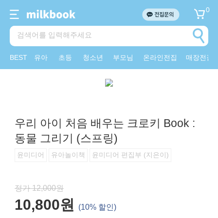
0
BEST
유아
초등
청소년
부모님
온라인전집
매장전집
우리 아이 처음 배우는 크로키 Book :
동물 그리기 (스프링)
윤미디어
유아놀이책
윤미디어 편집부 (지은이)
정가 12,000원
10,800원
(10% 할인)