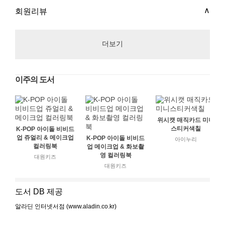
회원리뷰
더보기
이주의 도서
위시캣 매직카드 미니
스티커색칠
K-POP 아이돌 비비드
업 쥬얼리 & 메이크업
K-POP 아이돌 비비드
아이누리
컬러링북
업 메이크업 & 화보촬
영 컬러링북
대원키즈
대원키즈
도서 DB 제공
알라딘 인터넷서점 (www.aladin.co.kr)