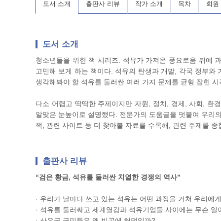
도서 소개
출판사 리뷰
작가 소개
목차
회원
도서 소개
청소년들을 위한 책 시리즈. 석유가 가져온 풍요로움 뒤에 
고민해 보게 하는 책이다. 석유의 탄생과 개발, 각국 정부와 
생각해봐야 할 석유를 둘러싼 여러 가지 문제를 균형 잡힌 시
다소 어렵고 딱딱한 주제이지만 자원, 정치, 경제, 사회, 
알맞은 눈높이로 설명했다. 전문가의 도움글을 덧붙여 우리의 
책, 관련 사이트 등 더 찾아볼 자료를 수록해, 관련 주제를 
출판사 리뷰
“검은 황금, 석유를 둘러싼 치열한 경쟁의 역사”
· 우리가 날마다 쓰고 있는 석유는 어떤 과정을 거쳐 우리에게
· 석유를 둘러싸고 세계열강과 석유기업들 사이에는 무슨 일
· 산유국 국민들은 왜 빈곤에 허덕일까?