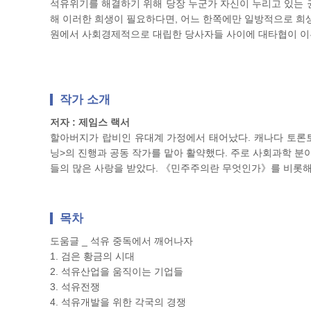
석유위기를 해결하기 위해 당장 누군가 자신이 누리고 있는 권
해 이러한 희생이 필요하다면, 어느 한쪽에만 일방적으로 희생
원에서 사회경제적으로 대립한 당사자들 사이에 대타협이 이
작가 소개
저자 : 제임스 랙서
할아버지가 랍비인 유대계 가정에서 태어났다. 캐나다 토론
닝>의 진행과 공동 작가를 맡아 활약했다. 주로 사회과학 분
들의 많은 사랑을 받았다. 《민주주의란 무엇인가》를 비롯해 
목차
도움글 _ 석유 중독에서 깨어나자
1. 검은 황금의 시대
2. 석유산업을 움직이는 기업들
3. 석유전쟁
4. 석유개발을 위한 각국의 경쟁