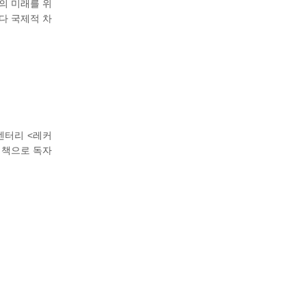
의 미래를 위
다 국제적 차
멘터리 <레커
 책으로 독자