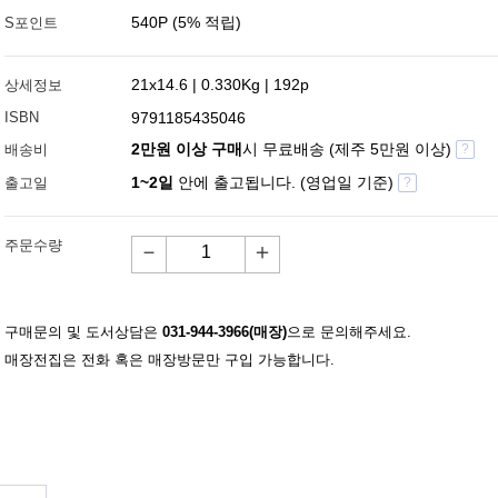
540P (5% 적립)
S포인트
21x14.6 | 0.330Kg | 192p
상세정보
ISBN
9791185435046
2만원 이상 구매
시 무료배송 (제주 5만원 이상)
배송비
?
1~2일
안에 출고됩니다. (영업일 기준)
출고일
?
주문수량
－
＋
구매문의 및 도서상담은
031-944-3966(매장)
으로 문의해주세요.
매장전집은 전화 혹은 매장방문만 구입 가능합니다.